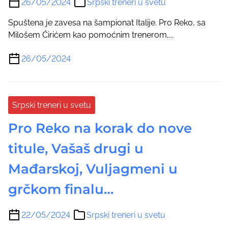
26/05/2024
Srpski treneri u svetu
Spuštena je zavesa na šampionat Italije. Pro Reko, sa
Milošem Ćirićem kao pomoćnim trenerom,...
26/05/2024
Srpski treneri u svetu
Pro Reko na korak do nove
titule, Vašaš drugi u
Mađarskoj, Vuljagmeni u
grčkom finalu…
22/05/2024
Srpski treneri u svetu