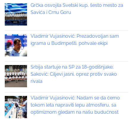
Grčka osvojila Svetski kup, šesto mesto za
Savića i Crnu Goru
Vladimir Vujasinović: Prezadovoljan sam
igrama u Budimpešti, pohvale ekipi
Srbija startuje na SP za 18-godišnjake;
Saković: Ciljevi jasni, oprez protiv svako
rivala
Vladimir Vujasinović: Nadam se da ćemo
tokom leta napraviti lepu atmosferu, sa
optimiznom gledam na našu budućnost