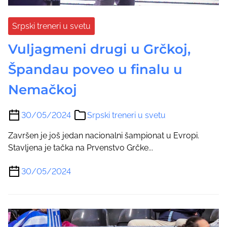
Srpski treneri u svetu
Vuljagmeni drugi u Grčkoj,
Špandau poveo u finalu u
Nemačkoj
30/05/2024
Srpski treneri u svetu
Završen je još jedan nacionalni šampionat u Evropi.
Stavljena je tačka na Prvenstvo Grčke...
30/05/2024