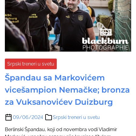
Srpski treneri u svetu
Špandau sa Markovićem
vicešampion Nemačke; bronza
za Vuksanovićev Duizburg
09/06/2024
Srpski treneri u svetu
Berlinski Špandau, koji od novembra vodi Vladimir