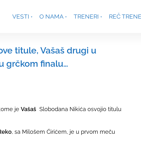
je, Smetanina 2, Beograd
+381 63 301431
waterpoloco
VESTI
O NAMA
TRENERI
REČ TREN
ve titule, Vašaš drugi u
u grčkom finalu…
 kome je
Vašaš
Slobodana Nikića osvojio titulu
Reko
, sa Milošem Ćirićem, je u prvom meču