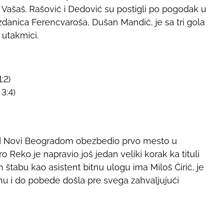
 Vašaš. Rašović i Dedović su postigli po pogodak u
danica Ferencvaroša, Dušan Mandić, je sa tri gola
 utakmici.
:2)
 3:4)
d Novi Beogradom obezbedio prvo mesto u
o Reko je napravio još jedan veliki korak ka tituli
m štabu kao asistent bitnu ulogu ima Miloš Ćirić, je
u i do pobede došla pre svega zahvaljujući