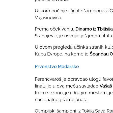
h
i
Uskoro počinje i finale šampionata G
s
Vujasinovića.
p
Prema očekivanju,
Dinamo iz Tbilisija
o
Stanojević, je osvojio još jednu titulu
s
t
U ovom pregledu učinka stranih klubo
o
Kupa Evrope, na kome je
Špandau 0
n
:
Prvenstvo Mađarske
Ferencvaroš je opravdao ulogu favor
finalu je u dva meča savladao
Vašaš
treću sezonu, je i drugim mestom, jer
nacionalnog šampionata.
Olimpijski šampioni iz Tokija Sava Ra