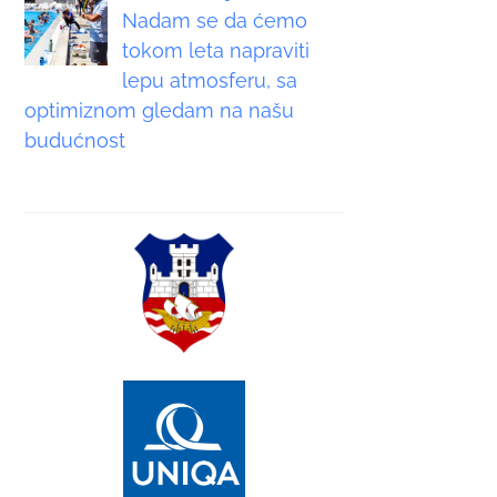
Nadam se da ćemo
tokom leta napraviti
lepu atmosferu, sa
optimiznom gledam na našu
budućnost