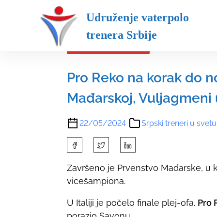
S
Udruženje vaterpolo trenera Srbi
Udruženje vaterpolo
k
i
trenera Srbije
p
Srpski treneri u svetu
t
o
Pro Reko na korak do no
c
Mađarskoj, Vuljagmeni 
o
n
t
22/05/2024
Srpski treneri u svetu
e
S
n
h
t
Završeno je Prvenstvo Mađarske, u
a
vicešampiona.
r
e
U Italiji je počelo finale plej-ofa.
Pro 
t
porazio Savonu.