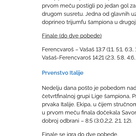
prvom meču postigli po jedan gol za
drugom susretu. Jedna od glavnih uz
doprineo trijumfu šampiona u drugoj
Finale (do dve pobede)
Ferencvaroš – Vašaš 13:7 (1:1, 5:1, 6:3, 1
Vašaš-Ferencvaroš 14:21 (2:3, 5:8, 4:6,
Prvenstvo Italije
Nedelju dana pošto je pobedom na
četvrtfinalnoj grupi Lige šampiona, Pr
prvaka Italije. Ekipa, u čijem stručno
u prvom meču finala dočekala Savon
dobroj odbrani – 8:5 (3:0,2;2, 2:1, 1:2).
Finale se igra do dve pobede.