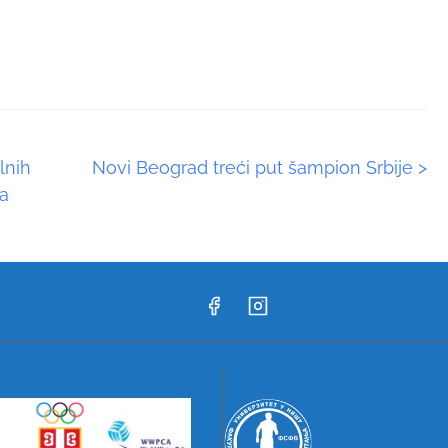
lnih
Novi Beograd treći put šampion Srbije
>
a