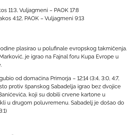
os 11:3, Vuljagmeni – PAOK 17:8
akos 4:12, PAOK – Vuljagmeni 9:13
godine plasirao u polufinale evropskog takmičenja.
 Marković, je igrao na Fajnal foru Kupa Evrope u
.
gubio od domaćina Primorja – 12:14 (3:4, 3:0, 4:7,
sto protiv španskog Sabadelja igrao bez dvojice
anićevića, koji su dobili crvene kartone u
klekli u drugom poluvremenu. Sabadelj je došao do
3:1)