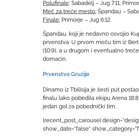
Polufinale
: Sabadelj – Jug 7:11, Prim
Meč za treće mesto:
Špandau – Sabad
Finale:
Primorje – Jug 6:12.
Špandau, koji je nedavno osvojio K
prvenstva. U prvom meču tim iz Ber
(10:9), a u drugom i eventualno treć
domaćin.
Prvenstvo Gruzije
Dinamo iz Tbilisija je šesti put post
finalu lako pobedila ekipu Arena 18:8
jedan gol za pobednički tim.
[recent_post_carousel design=”desi
show_date=”false” show_category=”fal