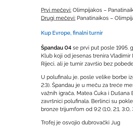
Prvi mečevi:
Olimpijakos – Panatinaik
Drugi mečevi:
Panatinaikos – Olimpij
Kup Evrope, finalni turnir
Špandau 04
se prvi put posle 1995. 
Klub koji od jesenas trenira Vladimir
Rijeci, ali je turnir završio bez pobede
U polufinalu je, posle velike borbe iz
2:3). Špandau je u meču za treće me
važnih igrača, Matea Ćuka i Dušana B
završnici polufinala. Berlinci su po
bronze trijumfom od 9:2 (1:0, 2:1, 3:0, 
Trofej je osvojio dubrovački Jug