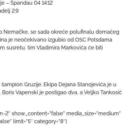
orje – Špandau 04 14:12
elj 2:9
up Nemačke, se sada okreće polufinalu domaćeg
lina je neočekivano izgubio od OSC Potsdama
em susretu, tim Vladimira Markovića će biti
ao šampion Gruzije. Ekipa Dejana Stanojevića je u
. Boris Vapenski je postigao dva, a Veljko Tankosić
gn-2″ show_content=”false” media_size=”medium”
se” limit=”5″ category=”8″]