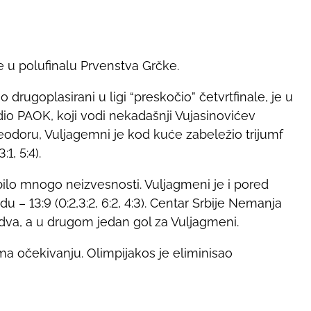
 u polufinalu Prvenstva Grčke.
o drugoplasirani u ligi “preskočio” četvrtfinale, je u
io PAOK, koji vodi nekadašnji Vujasinovićev
teodoru, Vuljagemni je kod kuće zabeležio trijumf
1, 5:4).
bilo mnogo neizvesnosti. Vuljagmeni je i pored
 – 13:9 (0:2,3:2, 6:2, 4:3). Centar Srbije Nemanja
dva, a u drugom jedan gol za Vuljagmeni.
ema očekivanju. Olimpijakos je eliminisao