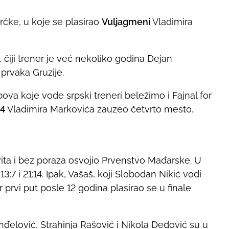
rčke, u koje se plasirao
Vuljagmeni
Vladimira
, čiji trener je već nekoliko godina Dejan
 prvaka Gruzije.
va koje vode srpski treneri beležimo i Fajnal for
4
Vladimira Markovića zauzeo četvrto mesto.
ita i bez poraza osvojio Prvenstvo Mađarske. U
13:7 i 21:14. Ipak, Vašaš, koji Slobodan Nikić vodi
 prvi put posle 12 godina plasirao se u finale
nđelović, Strahinja Rašović i Nikola Dedović su u