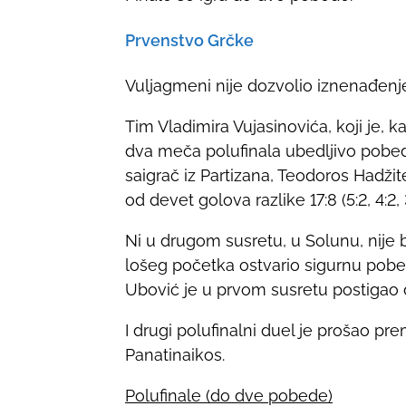
Prvenstvo Grčke
Vuljagmeni nije dozvolio iznenađenje
Tim Vladimira Vujasinovića, koji je, ka
dva meča polufinala ubedljivo pobed
saigrač iz Partizana, Teodoros Hadži
od devet golova razlike 17:8 (5:2, 4:2, 3:
Ni u drugom susretu, u Solunu, nije 
lošeg početka ostvario sigurnu pobedu
Ubović je u prvom susretu postigao 
I drugi polufinalni duel je prošao pr
Panatinaikos.
Polufinale (do dve pobede)