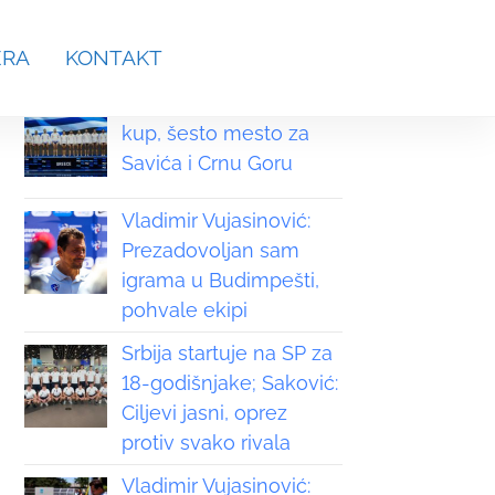
aches.srb@gmail.com
ERA
KONTAKT
Grčka osvojila Svetski
kup, šesto mesto za
Savića i Crnu Goru
Vladimir Vujasinović:
Prezadovoljan sam
igrama u Budimpešti,
pohvale ekipi
Srbija startuje na SP za
18-godišnjake; Saković:
Ciljevi jasni, oprez
protiv svako rivala
Vladimir Vujasinović: