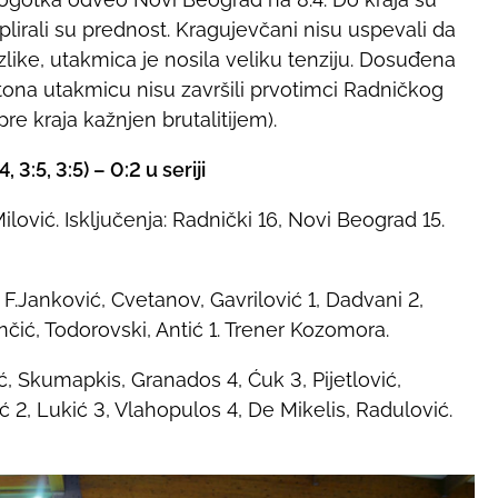
uplirali su prednost. Kragujevčani nisu uspevali da
azlike, utakmica je nosila veliku tenziju. Dosuđena
rtona utakmicu nisu završili prvotimci Radničkog
pre kraja kažnjen brutalitijem).
 3:5, 3:5) – 0:2 u seriji
ilović. Isključenja: Radnički 16, Novi Beograd 15.
2, F.Janković, Cvetanov, Gavrilović 1, Dadvani 2,
nčić, Todorovski, Antić 1. Trener Kozomora.
 Skumapkis, Granados 4, Ćuk 3, Pijetlović,
vić 2, Lukić 3, Vlahopulos 4, De Mikelis, Radulović.