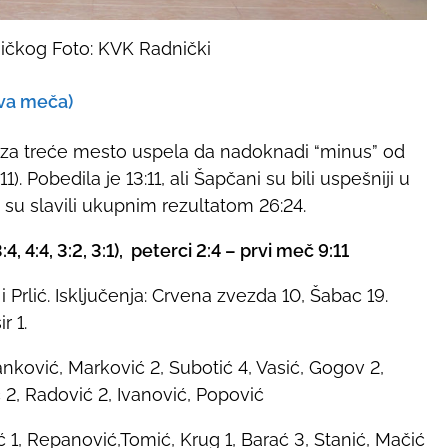
ičkog Foto: KVK Radnički
dva meča)
 za treće mesto uspela da nadoknadi “minus” od
). Pobedila je 13:11, ali Šapčani su bili uspešniji u
 su slavili ukupnim rezultatom 26:24.
4, 4:4, 3:2, 3:1), peterci 2:4 – prvi meč 9:11
 Prlić. Isključenja: Crvena zvezda 10, Šabac 19.
r 1.
ović, Marković 2, Subotić 4, Vasić, Gogov 2,
 2, Radović 2, Ivanović, Popović
 1, Repanović,Tomić, Krug 1, Barać 3, Stanić, Mačić