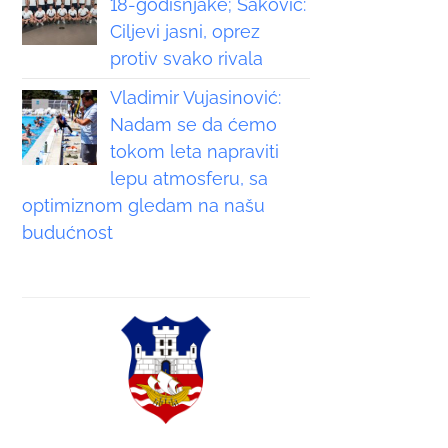
18-godišnjake; Saković:
Ciljevi jasni, oprez
protiv svako rivala
Vladimir Vujasinović:
Nadam se da ćemo
tokom leta napraviti
lepu atmosferu, sa
optimiznom gledam na našu
budućnost