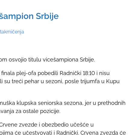
 šampion Srbije
 takmičenja
m osvojio titulu vicešampiona Srbije.
ala plej-ofa pobedili Radnički 18:10 i nisu
ili su treći pehar u sezoni, posle trijumfa u Kupu
muška klupska seniorska sezona, jer u prethodnih
vanja za ostale pozicije.
d Crvene zvezde i obezbedio učešće u
ojima će učestvovati i Radnički. Crvena zvezda će