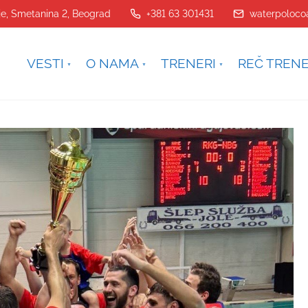
je, Smetanina 2, Beograd
+381 63 301431
waterpoloco
VESTI
O NAMA
TRENERI
REČ TREN