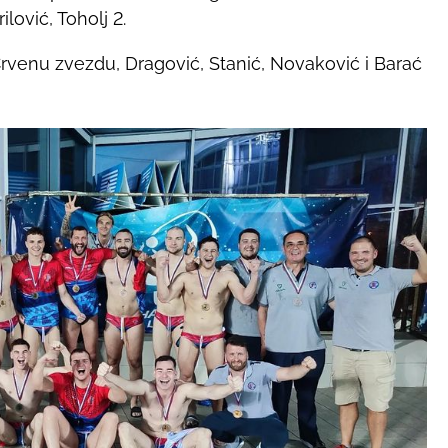
ilović, Toholj 2.
a Crvenu zvezdu, Dragović, Stanić, Novaković i Barać