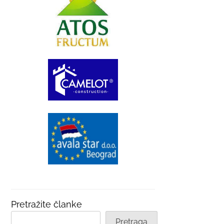
Pretražite članke
Pretraga