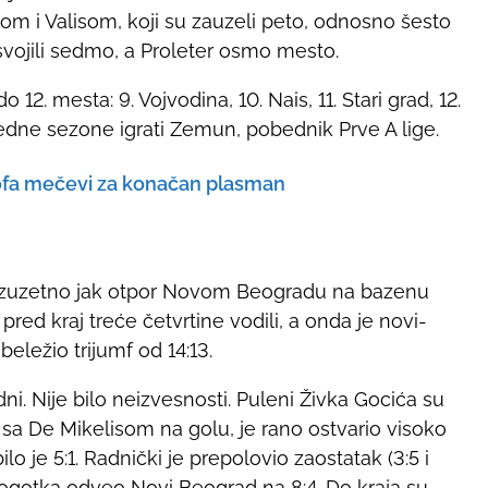
nom i Valisom, koji su zauzeli peto, odnosno šesto
vojili sedmo, a Proleter osmo mesto.
12. mesta: 9. Vojvodina, 10. Nais, 11. Stari grad, 12.
edne sezone igrati Zemun, pobednik Prve A lige.
-ofa mečevi za konačan plasman
o izuzetno jak otpor Novom Beogradu na bazenu
o pred kraj treće četvrtine vodili, a onda je novi-
eležio trijumf od 14:13.
dni. Nije bilo neizvesnosti. Puleni Živka Gocića su
 sa De Mikelisom na golu, je rano ostvario visoko
o je 5:1. Radnički je prepolovio zaostatak (3:5 i
 pogotka odveo Novi Beograd na 8:4. Do kraja su