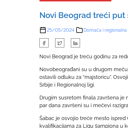
Novi Beograd treći put
25/05/2024
Domaća i regionalna
S
h
Novi Beograd je treću godinu za redo
a
r
Novobeograđani su u drugom meču fin
e
ostavili odluku za “majstoricu”. Osvoj
t
Srbije i Regionalnoj ligi.
h
i
Drugim susretom finala završena je 
s
par dana završeni su i mečevi razigra
p
Šabac je osvojio treće mesto ispre
o
kvalifikacijama za Ligu šampiona u k
s