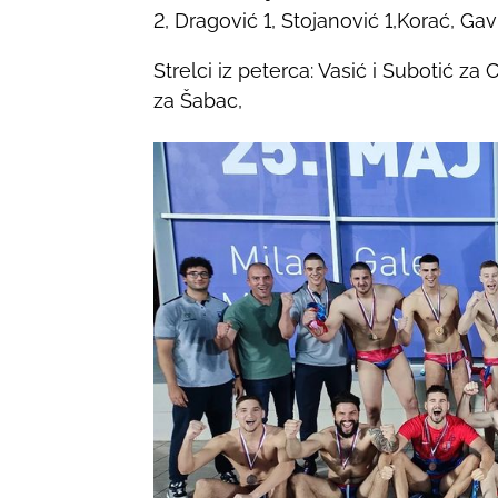
2, Dragović 1, Stojanović 1,Korać, Gavr
Strelci iz peterca: Vasić i Subotić z
za Šabac,