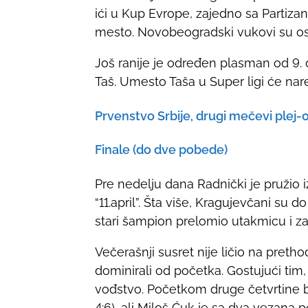
ići u Kup Evrope, zajedno sa Partiza
t
mesto. Novobeogradski vukovi su os
o
n
Još ranije je određen plasman od 9. do 
:
Taš. Umesto Taša u Super ligi će nar
Prvenstvo Srbije, drugi mečevi plej
Finale (do dve pobede)
Pre nedelju dana Radnički je pruži
“11.april”. Šta više, Kragujevčani su d
stari šampion prelomio utakmicu i zab
Večerašnji susret nije ličio na pretho
dominirali od početka. Gostujući tim,
vođstvo. Početkom druge četvrtine bil
4:6), ali Miloš Ćuk je sa dva vezana