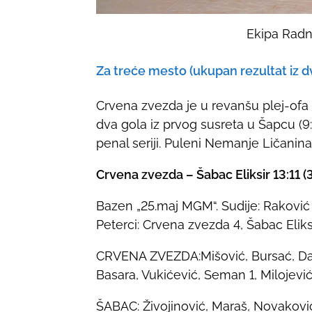
Ekipa Radn
Za treće mesto (ukupan rezultat iz 
Crvena zvezda je u revanšu plej-ofa
dva gola iz prvog susreta u Šapcu (9:11
penal seriji. Puleni Nemanje Ličanina
Crvena zvezda – Šabac Eliksir 13:11 (3:
Bazen „25.maj MGM“. Sudije: Raković i
Peterci: Crvena zvezda 4, Šabac Eliksi
CRVENA ZVEZDA:Mišović, Bursać, Dank
Basara, Vukićević, Seman 1, Milojević
ŠABAC: Živojinović, Maraš, Novaković