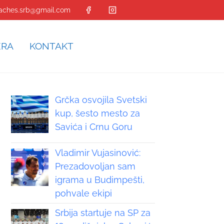
aches.srb@gmail.com
ERA
KONTAKT
Grčka osvojila Svetski
kup, šesto mesto za
Savića i Crnu Goru
Vladimir Vujasinović:
Prezadovoljan sam
igrama u Budimpešti,
pohvale ekipi
Srbija startuje na SP za