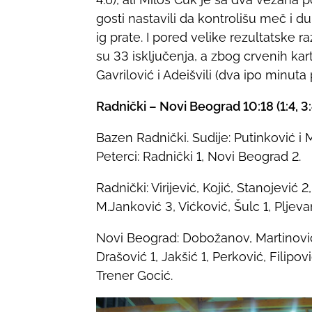
gosti nastavili da kontrolišu meč i d
ig prate. I pored velike rezultatske r
su 33 isključenja, a zbog crvenih ka
Gavrilović i Adeišvili (dva ipo minuta 
Radnički – Novi Beograd 10:18 (1:4, 3:4,
Bazen Radnički. Sudije: Putinković i M
Peterci: Radnički 1, Novi Beograd 2.
Radnički: Virijević, Kojić, Stanojević 
M.Janković 3, Vićković, Šulc 1, Pljeva
Novi Beograd: Dobožanov, Martinović,
Drašović 1, Jakšić 1, Perković, Filipo
Trener Gocić.