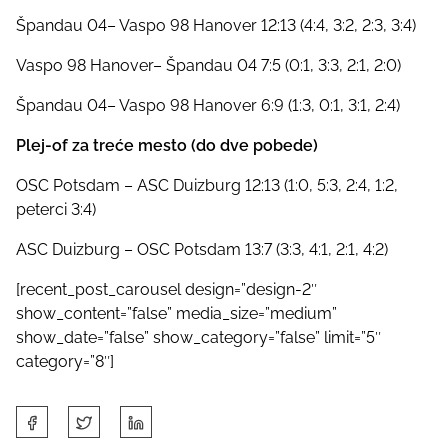
Špandau 04– Vaspo 98 Hanover 12:13 (4:4, 3:2, 2:3, 3:4)
Vaspo 98 Hanover– Špandau 04 7:5 (0:1, 3:3, 2:1, 2:0)
Špandau 04– Vaspo 98 Hanover 6:9 (1:3, 0:1, 3:1, 2:4)
Plej-of za treće mesto (do dve pobede)
OSC Potsdam – ASC Duizburg 12:13 (1:0, 5:3, 2:4, 1:2,
peterci 3:4)
ASC Duizburg – OSC Potsdam 13:7 (3:3, 4:1, 2:1, 4:2)
[recent_post_carousel design=”design-2″
show_content=”false” media_size=”medium”
show_date=”false” show_category=”false” limit=”5″
category=”8″]
S
h