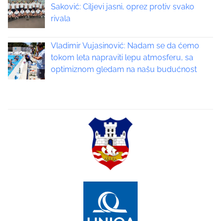
Saković: Ciljevi jasni, oprez protiv svako
g
rivala
a
Vladimir Vujasinović: Nadam se da ćemo
t
tokom leta napraviti lepu atmosferu, sa
optimiznom gledam na našu budućnost
i
o
n