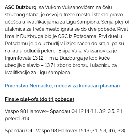
ASC Duizburg
, sa Vukom Vuksanovićem na čelu
stručnog štaba, je osvojio treće mesto i stekao pravo
učešća u kvalifikacijama za Ligu šampiona. Serija plej-of
utakmica za treće mesto igrala se do dve pobede. Rival
tima iz Duizbruga bio je OSC iz Potsdama. Prvi duel u
Potsdamu je bio uzbudljiv i izjednačen do kraja, pa su
na kraju odlučili peterci. Ekipa Vuka Vuksanovića je
trijumfovala 13:12. Tim iz Duizburga je kod kuće
ubedljivo slavio – 13:7 i izborio bronzu i ulaznicu za
kvalifikacije za Ligu šampiona
Prvenstvo Nemačke, mečevi za konačan plasman
Finale plej-ofa (do tri pobede)
Vaspo 98 Hanover– Špandau 04 12:14 (1:1, 3:2, 3:5, 2:1,
peterci 3:5)
Špandau 04– Vaspo 98 Hanover 15:13 (3:1, 5:3, 4:6, 3:3)