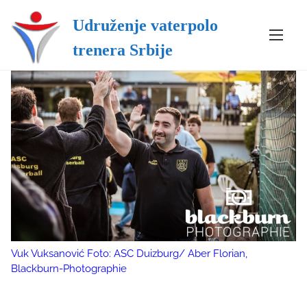
Udruženje vaterpolo
S
trenera Srbije
k
i
p
t
o
c
o
n
t
e
n
t
Vuk Vuksanović Foto: ASC Duizburg/ Aber Florian,
Blackburn-Photographie