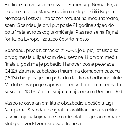
s
Berlinci su ove sezone osvojili Super kup Nemačke, a
p
potom su se sa Markovićevim na klupi okitili i Kupom
o
Nemačke i ostvarili zapažen rezultat na međunarodnoj
s
sceni. Špandau je prvi put posle 21 godine stigao do
t
polufinala evropskog takmičenja. Plasirao se na Fajnal
o
for Kupa Evrope i zauzeo četvrto mesto.
n
:
Špandau, prvak Nemačke iz 2023, je u plej-of ušao sa
prvog mesta u ligaškom delu sezone. U prvom meču
finala u gostima je pobedio Hanover posle peteraca
(14:12). Zatim je zabeležio i trijumf na domaćem bazenu
(15:13) i bio je na jednu pobedu daleko od odbrane titule.
Međutim, Vaspo je napravio preokret, dobio naredna tri
susreta – 13:12, 7:5 i na kraju u majstoricu u Berlinu – 9:6.
Vaspo je osvajanjem titule obezbedio učešće u Ligi
šampiona. Špandau će igrati u kvalifikacijama za elitno
takmičenje, u kojima će se nadmetati još jedan nemački
klub pod vođstvom srpskog trenera.