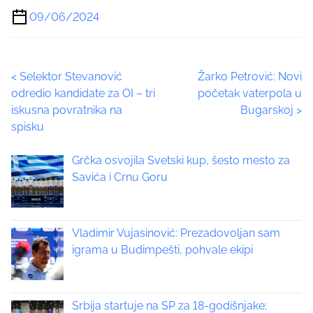
a
09/06/2024
r
e
t
P
<
Selektor Stevanović
Žarko Petrović: Novi
h
odredio kandidate za OI – tri
početak vaterpola u
i
o
iskusna povratnika na
Bugarskoj
>
s
spisku
p
s
o
t
Grčka osvojila Svetski kup, šesto mesto za
s
Savića i Crnu Goru
t
s
o
n
n
:
Vladimir Vujasinović: Prezadovoljan sam
a
igrama u Budimpešti, pohvale ekipi
v
i
Srbija startuje na SP za 18-godišnjake;