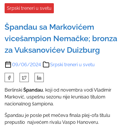
Srpski treneri u svetu
Špandau sa Markovićem
vicešampion Nemačke; bronza
za Vuksanovićev Duizburg
09/06/2024
Srpski treneri u svetu
S
h
a
Berlinski
Špandau
, koji od novembra vodi Vladimir
r
Marković, uspešnu sezonu nije krunisao titulom
e
nacionalnog šampiona.
t
Špandau je posle pet mečeva finala plej-ofa titulu
h
prepustio najvećem rivalu Vaspo Hanoveru.
i