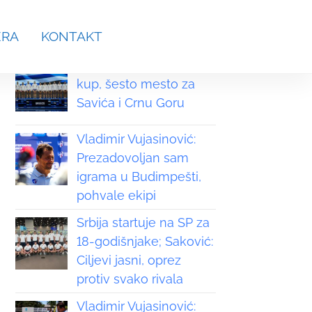
aches.srb@gmail.com
ERA
KONTAKT
Grčka osvojila Svetski
kup, šesto mesto za
Savića i Crnu Goru
Vladimir Vujasinović:
Prezadovoljan sam
igrama u Budimpešti,
pohvale ekipi
Srbija startuje na SP za
18-godišnjake; Saković:
Ciljevi jasni, oprez
protiv svako rivala
Vladimir Vujasinović: