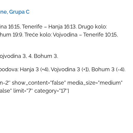
ene, Grupa C
a 16:15, Tenerife – Hanja 16:13. Drugo kolo:
hum 19:9. Treće kolo: Vojvodina – Tenerife 10:15,
 Vojvodina 3, 4. Bohum 3.
odova: Hanja 3 (+4), Vojvodina 3 (+1), Bohum 3 (-4).
gn-2″ show_content=”false” media_size=”medium”
se” limit=”7″ category=”17″]