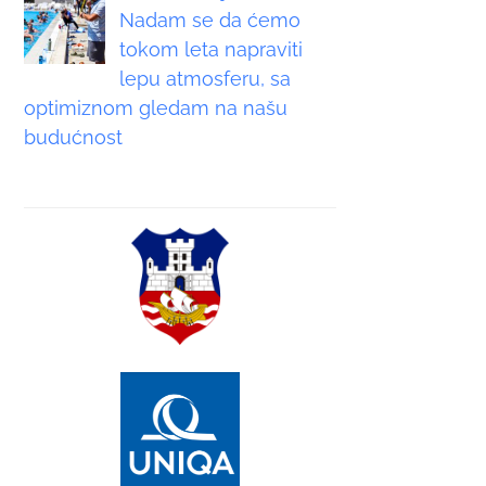
Nadam se da ćemo
tokom leta napraviti
lepu atmosferu, sa
optimiznom gledam na našu
budućnost