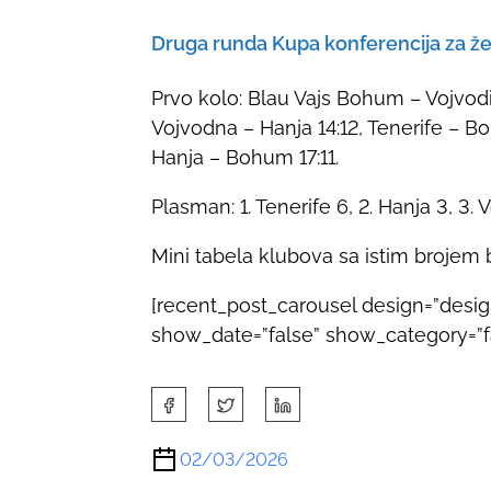
Druga runda Kupa konferencija za ž
Prvo kolo: Blau Vajs Bohum – Vojvodin
Vojvodna – Hanja 14:12, Tenerife – Bo
Hanja – Bohum 17:11.
Plasman: 1. Tenerife 6, 2. Hanja 3, 3.
Mini tabela klubova sa istim brojem b
[recent_post_carousel design=”desi
show_date=”false” show_category=”fal
S
h
a
02/03/2026
r