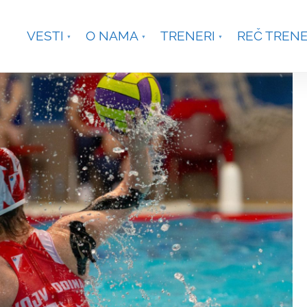
je, Smetanina 2, Beograd
+381 63 301431
waterpoloco
VESTI
O NAMA
TRENERI
REČ TREN