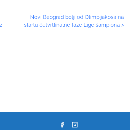
Novi Beograd bolji od Olimpijakosa na
z
startu četvrtfinalne faze Lige šampiona
>