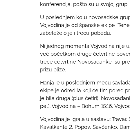
konferencija, pošto su u svojoj grup
r
e
U poslednjem kolu novosadske grupe
t
Vojvodina je od španske ekipe Tenerife 
h
zabeležeio je i treću pobedu.
i
s
Ni jednog momenta Vojvodina nije us
p
već početkom druge četvrtine poveo s
o
treće četvrtine Novosađanke su prepo
s
prižu bliže.
t
Hanja je u poslednjem meču savladala 
o
ekipe je odredila koji će tim pored p
n
je bila druga (plus četiri), Novosađ
:
pet). Vojvodina – Bohum 15:16, Vojvod
Vojvodina je igrala u sastavu: Travar, 
Kavalkante 2, Popov, Savčenko, Damnj