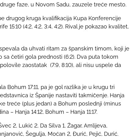
i druge faze, u Novom Sadu, zauzele treće mesto.
 drugog kruga kvalifikacija Kupa Konferencije
15:10 (4:2, 4:2, 3:4, 4:2). Rival je pokazao kvalitet,
pevala da uhvati ritam za španskim timom, koji je
a četiri gola prednosti (6:2). Dva puta tokom
lovile zaostatak (7:9, 8:10), ali nisu uspele da
Bohum 17:11, pa je gol razlika je u krugu tri
redstavnica iz Španije nastaviti takmičenje. Hanja
anke treće (plus jedan) a Bohum poslednji (minus
ina – Hanja 14:12, Bohum – Hanja 11:17.
Švec 2, Lukić 2, Da Silva 1, Žagar, Amlijeva,
anović, Šegulja, Moćan 2, Đurić, Pejić, Durić.