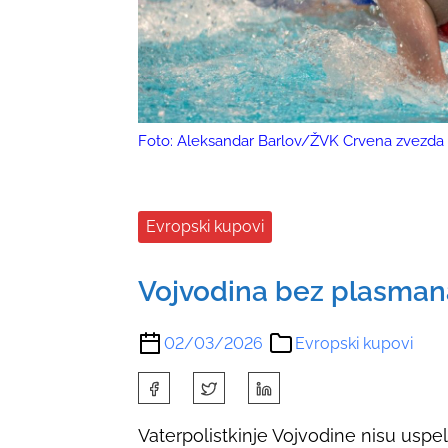
Foto: Aleksandar Barlov/ŽVK Crvena zvezda
Evropski kupovi
Vojvodina bez plasman
02/03/2026
Evropski kupovi
S
h
Vaterpolistkinje Vojvodine nisu uspele
a