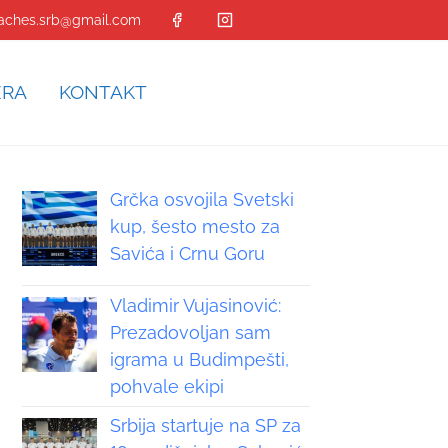
aches.srb@gmail.com
ERA
KONTAKT
Grčka osvojila Svetski
kup, šesto mesto za
Savića i Crnu Goru
Vladimir Vujasinović:
Prezadovoljan sam
igrama u Budimpešti,
pohvale ekipi
Srbija startuje na SP za