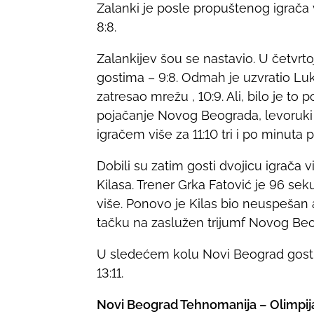
Zalanki je posle propuštenog igrač
n
8:8.
:
Zalankijev šou se nastavio. U četvrt
gostima – 9:8. Odmah je uzvratio Lukić
zatresao mrežu , 10:9. Ali, bilo je t
pojačanje Novog Beograda, levoruki
igračem više za 11:10 tri i po minuta p
Dobili su zatim gosti dvojicu igrača v
Kilasa. Trener Grka Fatović je 96 sek
više. Ponovo je Kilas bio neuspešan a
tačku na zaslužen trijumf Novog Be
U sledećem kolu Novi Beograd gostuj
13:11.
Novi Beograd Tehnomanija – Olimpijakos