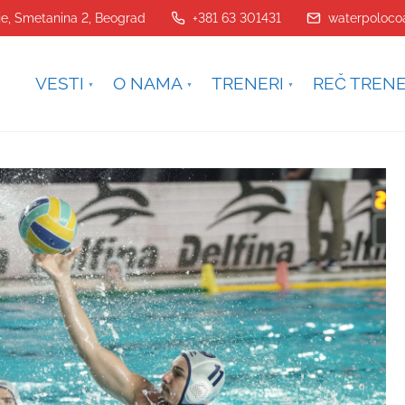
je, Smetanina 2, Beograd
+381 63 301431
waterpoloco
VESTI
O NAMA
TRENERI
REČ TREN