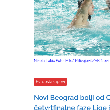
Nikola Lukić Foto: Miloš Milivojević/VK Nov
Evropski kupovi
Novi Beograd bolji od O
četvrtfinalne faze Lig