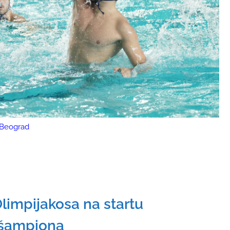
i Beograd
limpijakosa na startu
e šampiona