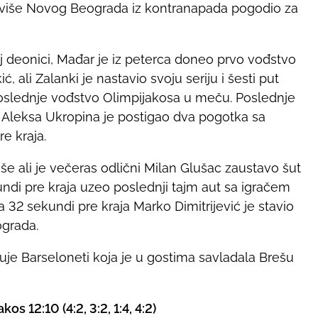
a više Novog Beograda iz kontranapada pogodio za
oj deonici, Mađar je iz peterca doneo prvo vođstvo
, ali Zalanki je nastavio svoju seriju i šesti put
o poslednje vođstvo Olimpijakosa u meču. Poslednje
 Aleksa Ukropina je postigao dva pogotka sa
re kraja.
iše ali je večeras odlični Milan Glušac zaustavo šut
undi pre kraja uzeo poslednji tajm aut sa igračem
 32 sekundi pre kraja Marko Dimitrijević je stavio
ograda.
e Barseloneti koja je u gostima savladala Brešu
 12:10 (4:2, 3:2, 1:4, 4:2)