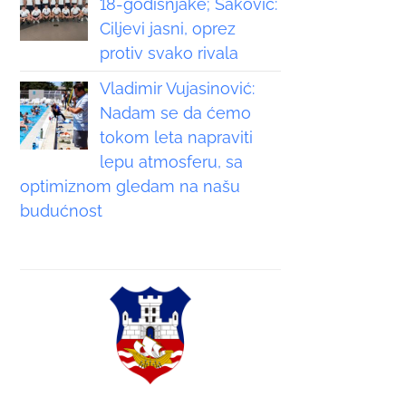
18-godišnjake; Saković:
Ciljevi jasni, oprez
protiv svako rivala
Vladimir Vujasinović:
Nadam se da ćemo
tokom leta napraviti
lepu atmosferu, sa
optimiznom gledam na našu
budućnost