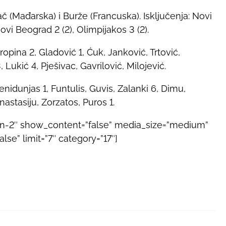
ač (Mađarska) i Burže (Francuska). Isključenja: Novi
ovi Beograd 2 (2), Olimpijakos 3 (2).
opina 2, Gladović 1, Ćuk, Janković, Trtović,
, Lukić 4, Pješivac, Gavrilović, Milojević.
enidunjas 1, Funtulis, Guvis, Zalanki 6, Dimu,
anastasiju, Zorzatos, Puros 1.
gn-2″ show_content=”false” media_size=”medium”
se” limit=”7″ category=”17″]