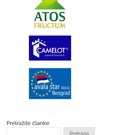
Pretražite članke
Pretraga