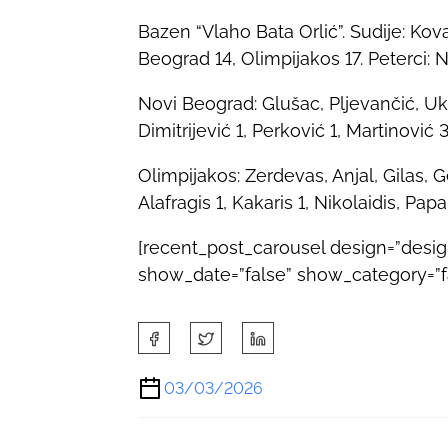
Bazen “Vlaho Bata Orlić”. Sudije: Kov
Beograd 14, Olimpijakos 17. Peterci: N
Novi Beograd: Glušac, Pljevančić, Ukr
Dimitrijević 1, Perković 1, Martinović 3
Olimpijakos: Zerdevas, Anjal, Gilas, G
Alafragis 1, Kakaris 1, Nikolaidis, Pap
[recent_post_carousel design=”desi
show_date=”false” show_category=”fal
S
h
a
03/03/2026
r
e