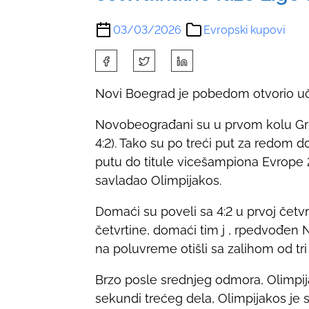
03/03/2026
Evropski kupovi
S
h
Novi Boegrad je pobedom otvorio uče
a
r
Novobeograđani su u prvom kolu Grupe 
e
4:2). Tako su po treći put za redom 
t
putu do titule vicešampiona Evrope 
h
savladao Olimpijakos.
i
s
Domaći su poveli sa 4:2 u prvoj četv
p
četvrtine, domaći tim j , rpedvođen 
o
na poluvreme otišli sa zalihom od tri 
s
Brzo posle srednjeg odmora, Olimpija
t
sekundi trećeg dela, Olimpijakos je
o