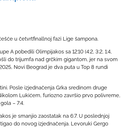
šće u četvrtfinallnoj fazi Lige šampona.
A pobedili Olimpijakos sa 12:10 (4:2, 3:2, 1:4,
došli do trijumfa nad grčkim gigantom, jer na svom
2025, Novi Beograd je dva puta u Top 8 rundi
rtini. Posle izjednačenja Grka sredinom druge
Nikolom Lukićem, furiozno završio prvo polivreme,
gola – 7:4.
kos je smanjio zaostatak na 6:7. U poslednjoj
 stigao do novog izjednačenja. Levoruki Gergo