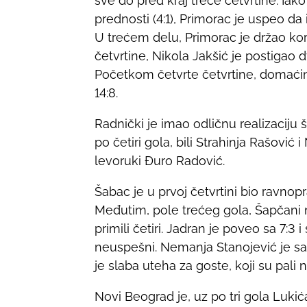
sve do pred kraj treće četvrtine. Iako
n
prednosti (4:1), Primorac je uspeo da i
:
U trećem delu, Primorac je držao kor
četvrtine, Nikola Jakšić je postigao
Početkom četvrte četvrtine, domaćin
14:8.
Radnički je imao odličnu realizaciju š
po četiri gola, bili Strahinja Rašović 
levoruki Đuro Radović.
Šabac je u prvoj četvrtini bio ravnopra
Međutim, pole trećeg gola, Šapčani n
primili četiri. Jadran je poveo sa 7:3 
neuspešni. Nemanja Stanojević je sa š
je slaba uteha za goste, koji su pali
Novi Beograd je, uz po tri gola Luki