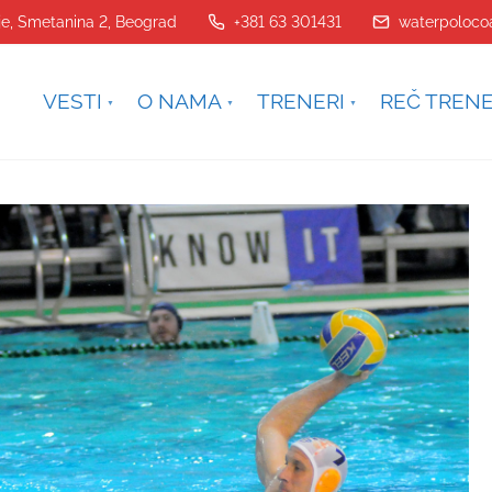
je, Smetanina 2, Beograd
+381 63 301431
waterpoloco
VESTI
O NAMA
TRENERI
REČ TREN