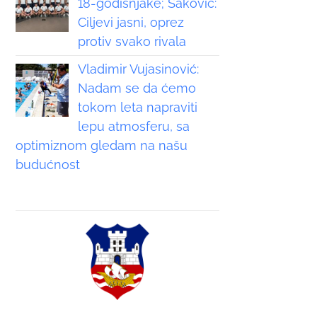
18-godišnjake; Saković:
Ciljevi jasni, oprez
protiv svako rivala
Vladimir Vujasinović:
Nadam se da ćemo
tokom leta napraviti
lepu atmosferu, sa
optimiznom gledam na našu
budućnost