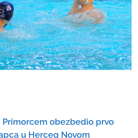
 Primorcem obezbedio prvo
Šapca u Herceg Novom