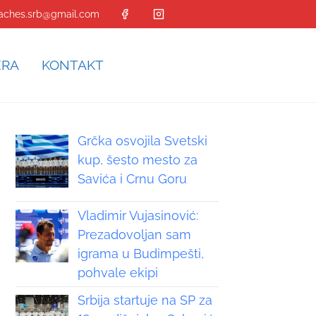
aches.srb@gmail.com
ERA
KONTAKT
Grčka osvojila Svetski
kup, šesto mesto za
Savića i Crnu Goru
Vladimir Vujasinović:
Prezadovoljan sam
igrama u Budimpešti,
pohvale ekipi
Srbija startuje na SP za