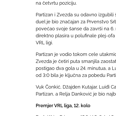
na četvrtu poziciju.
Partizan i Zvezda su odavno izgubili š
duel je bio značajan za Prvenstvo S
povećao svoje šanse da završi na 6. 
direktno plasira u polufinale plej-ofa
VRL ligi.
Partizan je vodio tokom cele utakmi
Zvezda je četiri puta smanjila zaostatak
postigao dva gola u 24. minutua, a Lu
od 3:0 bila je ključna za pobedu Part
Vuk Čonkić, Džajden Kutajar, Luiđi C
Partizan, a Relja Danković je bio najb
Premjer VRL liga, 12. kolo