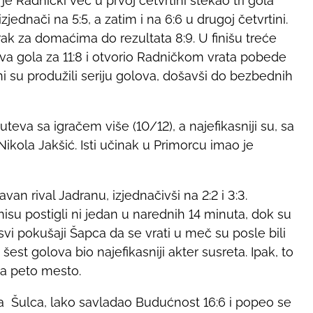
 je Radnički već u prvoj četvrtini stekao tri gola
zjednači na 5:5, a zatim i na 6:6 u drugoj četvrtini.
ak za domaćima do rezultata 8:9. U finišu treće
 dva gola za 11:8 i otvorio Radničkom vrata pobede
i su produžili seriju golova, došavši do bezbednih
uteva sa igračem više (10/12), a najefikasniji su, sa
i Nikola Jakšić. Isti učinak u Primorcu imao je
van rival Jadranu, izjednačivši na 2:2 i 3:3.
isu postigli ni jedan u narednih 14 minuta, dok su
i svi pokušaji Šapca da se vrati u meč su posle bili
est golova bio najefikasniji akter susreta. Ipak, to
 na peto mesto.
ća Šulca, lako savladao Budućnost 16:6 i popeo se