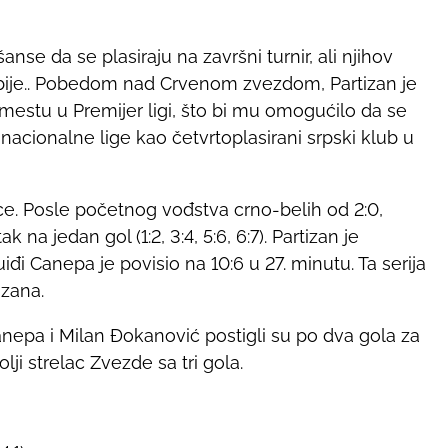
anse da se plasiraju na završni turnir, ali njihov
rbije.. Pobedom nad Crvenom zvezdom, Partizan je
mestu u Premijer ligi, što bi mu omogućilo da se
 nacionalne lige kao četvrtoplasirani srpski klub u
ce. Posle početnog vođstva crno-belih od 2:0,
 na jedan gol (1:2, 3:4, 5:6, 6:7). Partizan je
iđi Canepa je povisio na 10:6 u 27. minutu. Ta serija
izana.
anepa i Milan Đokanović postigli su po dva gola za
olji strelac Zvezde sa tri gola.