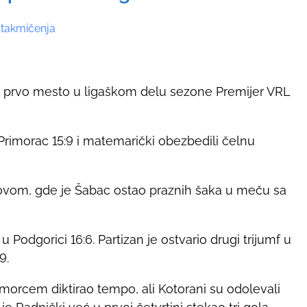
 takmičenja
ao prvo mesto u ligaškom delu sezone Premijer VRL
 Primorac 15:9 i matemarički obezbedili čelnu
Novom, gde je Šabac ostao praznih šaka u meču sa
Podgorici 16:6. Partizan je ostvario drugi trijumf u
9.
morcem diktirao tempo, ali Kotorani su odolevali