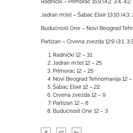
Radnički – Primorac 15:9 (4:2, 3:4, 4:2, 
Jadran m:tel – Šabac Elixir 13:10 (4:3, 2
Budućnost One – Novi Beograd Tehnoman
Partizan – Crvena zvezda 12:9 (3:1, 3:3,
Radnički 12 – 31
Jadran m:tel 12 – 25
Primorac 12 – 25
Novi Beograd Tehnomanija 12 –
Šabac Elixir 12 – 22
Crvena zvezda 12 – 9
Partizan 12 – 6
Budućnost One 12 – 3
S