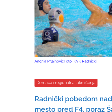
Andrija PrlainovićFoto: KVK Radnički
Domaća i regionalna takmičenja
Radnički pobedom nad
mesto pred F4, poraz 