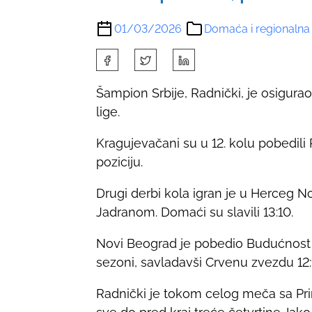
01/03/2026
Domaća i regionalna
S
h
Šampion Srbije, Radnički, je osigur
a
lige.
r
e
Kragujevačani su u 12. kolu pobedili
t
poziciju.
h
i
Drugi derbi kola igran je u Herceg 
s
Jadranom. Domaći su slavili 13:10.
p
Novi Beograd je pobedio Budućnost u 
o
sezoni, savladavši Crvenu zvezdu 12:
s
t
Radnički je tokom celog meča sa Pri
o