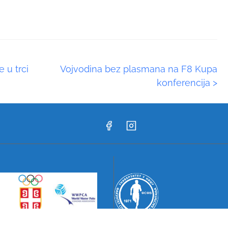
 u trci
Vojvodina bez plasmana na F8 Kupa
konferencija
>