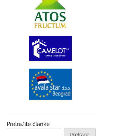
Pretražite članke
Pretraga