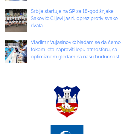
i
Srbija startuje na SP za 18-godišnjake;
Saković: Ciljevi jasni, oprez protiv svako
g
rivala
a
Vladimir Vujasinović: Nadam se da ćemo
t
tokom leta napraviti lepu atmosferu, sa
optimiznom gledam na našu budućnost
i
o
n