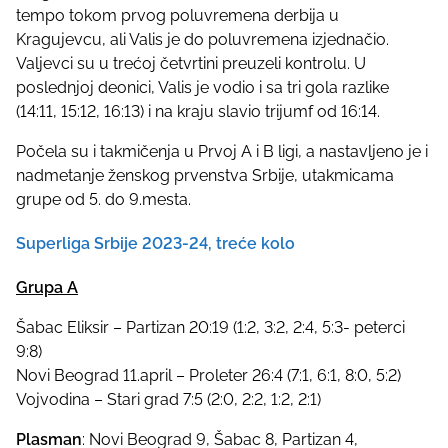
t
tempo tokom prvog poluvremena derbija u
o
Kragujevcu, ali Valis je do poluvremena izjednačio.
n
Valjevci su u trećoj četvrtini preuzeli kontrolu. U
:
poslednjoj deonici, Valis je vodio i sa tri gola razlike
(14:11, 15:12, 16:13) i na kraju slavio trijumf od 16:14.
Počela su i takmičenja u Prvoj A i B ligi, a nastavljeno je i
nadmetanje ženskog prvenstva Srbije, utakmicama
grupe od 5. do 9.mesta.
Superliga Srbije 2023-24, treće kolo
Grupa A
Šabac Eliksir – Partizan 20:19 (1:2, 3:2, 2:4, 5:3- peterci
9:8)
Novi Beograd 11.april – Proleter 26:4 (7:1, 6:1, 8:0, 5:2)
Vojvodina – Stari grad 7:5 (2:0, 2:2, 1:2, 2:1)
Plasman
: Novi Beograd 9, Šabac 8, Partizan 4,