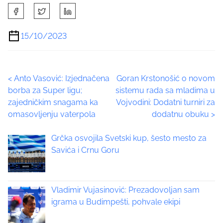
S
h
a
15/10/2023
r
e
t
P
<
Anto Vasović: Izjednačena
Goran Krstonošić o novom
h
borba za Super ligu;
sistemu rada sa mladima u
i
o
zajedničkim snagama ka
Vojvodini: Dodatni turniri za
s
omasovljenju vaterpola
dodatnu obuku
>
p
s
o
t
Grčka osvojila Svetski kup, šesto mesto za
s
Savića i Crnu Goru
t
s
o
n
n
:
Vladimir Vujasinović: Prezadovoljan sam
a
igrama u Budimpešti, pohvale ekipi
v