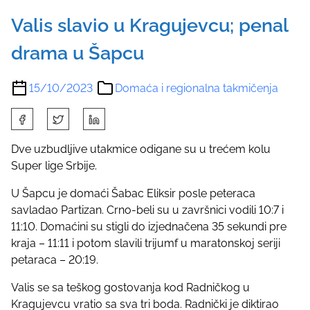
Valis slavio u Kragujevcu; penal
drama u Šapcu
15/10/2023
Domaća i regionalna takmičenja
S
h
a
Dve uzbudljive utakmice odigane su u trećem kolu
r
Super lige Srbije.
e
U Šapcu je domaći Šabac Eliksir posle peteraca
t
savladao Partizan. Crno-beli su u završnici vodili 10:7 i
h
11:10. Domaćini su stigli do izjednačena 35 sekundi pre
i
kraja – 11:11 i potom slavili trijumf u maratonskoj seriji
s
petaraca – 20:19.
p
o
Valis se sa teškog gostovanja kod Radničkog u
s
Kragujevcu vratio sa sva tri boda. Radnički je diktirao