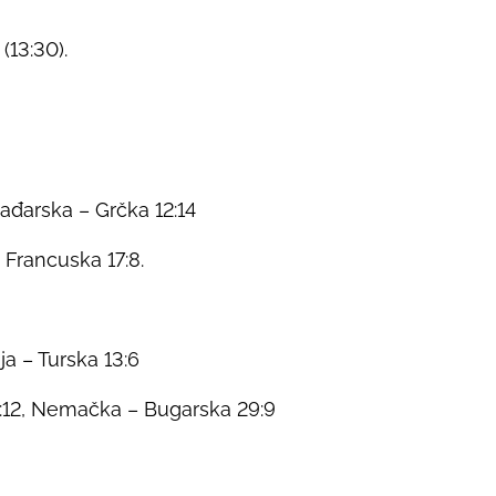
(13:30).
Mađarska – Grčka 12:14
 – Francuska 17:8.
ja – Turska 13:6
 7:12, Nemačka – Bugarska 29:9