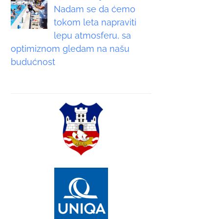
Nadam se da ćemo
tokom leta napraviti
lepu atmosferu, sa
optimiznom gledam na našu
budućnost