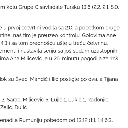
 kolu Grupe C savladale Tursku 13:6 (2:2, 2:1, 5:0,
je u prvoj četvrtini vodila sa 2:0, a početkom druge
rtine, naš tim je preuzeo kontrolu. Golovima Ane
4:3 i sa tom prednošću ušle u treću četvrinu.
emenu i nastavila seriju sa još sedam uzastopnih
ima Ana Milićević je u 26. minutu pogodila za 11:3 i
ok su Švec, Mandić i Ilić postigle po dva, a Tijana
 2, Šarac, Milićević 5, Lujić 1, Lukić 1, Radonjić,
Zelić, Dulić.
adila Rumuniju pobedom od 13:12 (1:1, 1:4,6:3,