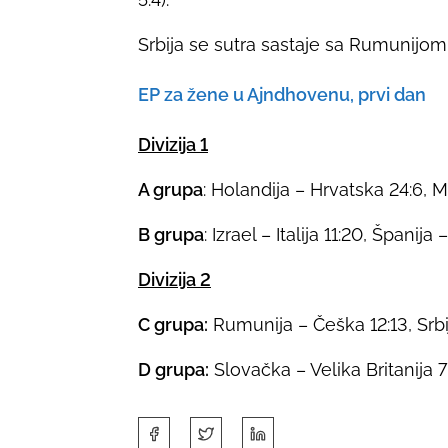
Srbija se sutra sastaje sa Rumunijom 
EP za žene u Ajndhovenu, prvi dan
Divizija 1
A grupa
: Holandija – Hrvatska 24:6, 
B grupa
: Izrael – Italija 11:20, Španija
Divizija 2
C grupa:
Rumunija – Češka 12:13, Srbi
D grupa:
Slovačka – Velika Britanija
S