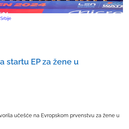
Srbije
na startu EP za žene u
tvorila učešće na Evropskom prvenstvu za žene u