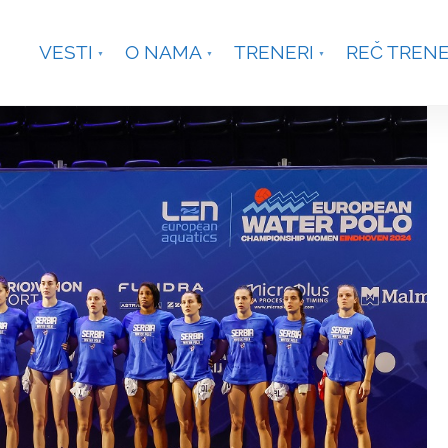
je, Smetanina 2, Beograd
+381 63 301431
waterpoloco
VESTI
O NAMA
TRENERI
REČ TREN