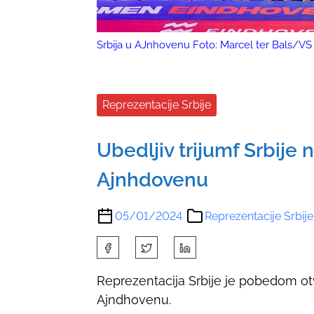
Srbija u AJnhovenu Foto: Marcel ter Bals/VS 
Reprezentacije Srbije
Ubedljiv trijumf Srbije 
Ajnhdovenu
05/01/2024
Reprezentacije Srbije
S
h
Reprezentacija Srbije je pobedom o
a
Ajndhovenu.
r