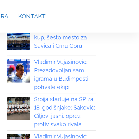
aches.srb@gmail.com
ERA
KONTAKT
Grčka osvojila Svetski
kup, šesto mesto za
Savića i Crnu Goru
Vladimir Vujasinović:
Prezadovoljan sam
igrama u Budimpešti,
pohvale ekipi
Srbija startuje na SP za
18-godišnjake; Saković:
Ciljevi jasni, oprez
protiv svako rivala
Vladimir Vujasinović: