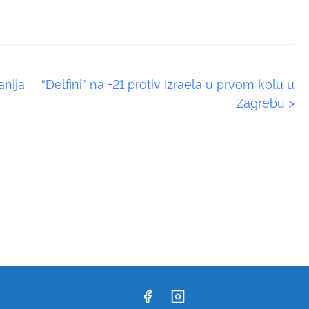
anija
“Delfini” na +21 protiv Izraela u prvom kolu u
Zagrebu
>