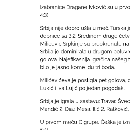
e
Izabranice Dragane Ivković su u prvom
t
4:3).
h
i
Srbija nije dobro ušla u meč. Turska 
s
depnice sa 3:2. Sredinom druge četv
p
Milićević Srpkinje su preokrenule na 
o
Srbija je dominirala u drugom poluvr
s
golova. Najefikasnija igračica našeg t
t
bilo je jasno kome idu tri boda.
o
Milićevićeva je postigla pet golova, d
n
Lukić i Iva Lujić po jedan pogodak.
:
Srbija je igrala u sastavu: Travar, Švec
Mandić 2, Diaz Mesa, Ilić 2, Ratković, 
U prvom meču C grupe, Češka je iznen
5:4).