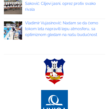
g
Saković: Ciljevi jasni, oprez protiv svako
rivala
i
n
Vladimir Vujasinović: Nadam se da ćemo
tokom leta napraviti lepu atmosferu, sa
a
optimiznom gledam na našu budućnost
t
i
o
n