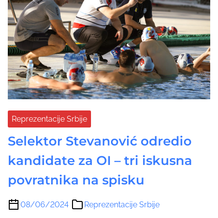
Reprezentacije Srbije
Selektor Stevanović odredio
kandidate za OI – tri iskusna
povratnika na spisku
08/06/2024
Reprezentacije Srbije