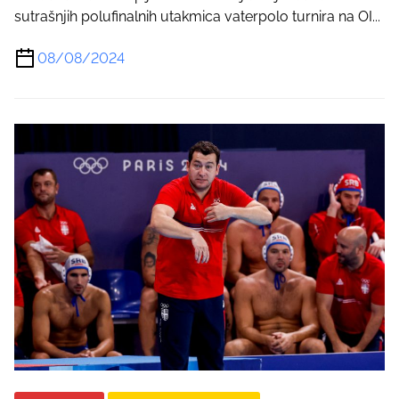
sutrašnjih polufinalnih utakmica vaterpolo turnira na OI...
08/08/2024