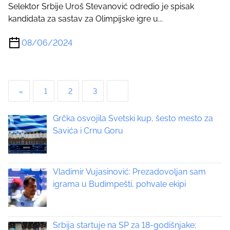
Selektor Srbije Uroš Stevanović odredio je spisak
kandidata za sastav za Olimpijske igre u...
08/06/2024
P
«
1
2
3
4
o
Grčka osvojila Svetski kup, šesto mesto za
s
Savića i Crnu Goru
t
s
Vladimir Vujasinović: Prezadovoljan sam
igrama u Budimpešti, pohvale ekipi
p
a
Srbija startuje na SP za 18-godišnjake;