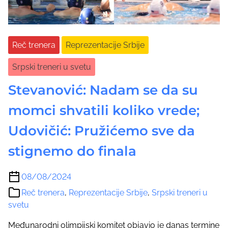
Reč trenera
Reprezentacije Srbije
Srpski treneri u svetu
Stevanović: Nadam se da su
momci shvatili koliko vrede;
Udovičić: Pružićemo sve da
stignemo do finala
08/08/2024
Reč trenera
,
Reprezentacije Srbije
,
Srpski treneri u
svetu
Međunarodni olimpijski komitet objavio je danas termine