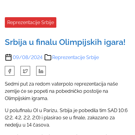
Reprezentacije Srbije
Srbija u finalu Olimpijskih igara!
09/08/2024
Reprezentacije Srbije
S
h
a
Sedmi put za redom vaterpolo reprezentacija naše
r
zemlje će se popeti na pobedničko postolje na
e
Olimpijskim igrama.
t
U polufinalu OI u Parizu, Srbija je pobedila tim SAD 10:6
h
(2:2, 4:2, 2:2, 2:0) i plasirao se u finale, zakazano za
i
nedelju u 14 časova.
s
p