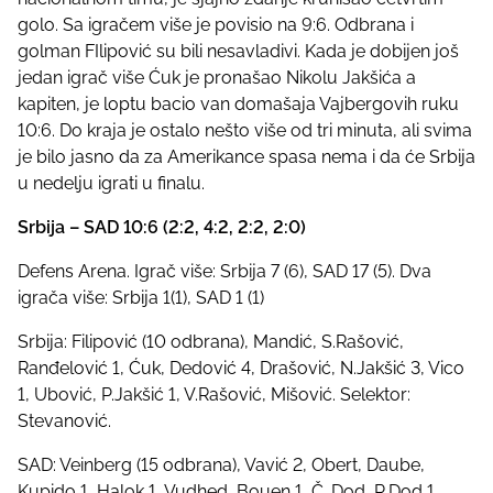
golo. Sa igračem više je povisio na 9:6. Odbrana i
golman FIlipović su bili nesavladivi. Kada je dobijen još
jedan igrač više Ćuk je pronašao Nikolu Jakšića a
kapiten, je loptu bacio van domašaja Vajbergovih ruku
10:6. Do kraja je ostalo nešto više od tri minuta, ali svima
je bilo jasno da za Amerikance spasa nema i da će Srbija
u nedelju igrati u finalu.
Srbija – SAD 10:6 (2:2, 4:2, 2:2, 2:0)
Defens Arena. Igrač više: Srbija 7 (6), SAD 17 (5). Dva
igrača više: Srbija 1(1), SAD 1 (1)
Srbija: Filipović (10 odbrana), Mandić, S.Rašović,
Ranđelović 1, Ćuk, Dedović 4, Drašović, N.Jakšić 3, Vico
1, Ubović, P.Jakšić 1, V.Rašović, Mišović. Selektor:
Stevanović.
SAD: Veinberg (15 odbrana), Vavić 2, Obert, Daube,
Kupido 1, Halok 1, Vudhed, Bouen 1, Č. Dod, R.Dod 1,