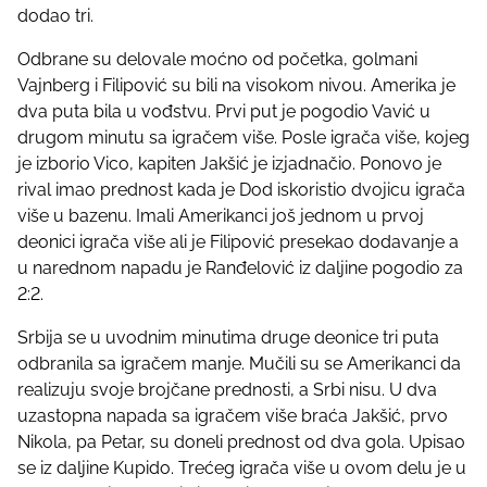
dodao tri.
Odbrane su delovale moćno od početka, golmani
Vajnberg i Filipović su bili na visokom nivou. Amerika je
dva puta bila u vođstvu. Prvi put je pogodio Vavić u
drugom minutu sa igračem više. Posle igrača više, kojeg
je izborio Vico, kapiten Jakšić je izjadnačio. Ponovo je
rival imao prednost kada je Dod iskoristio dvojicu igrača
više u bazenu. Imali Amerikanci još jednom u prvoj
deonici igrača više ali je Filipović presekao dodavanje a
u narednom napadu je Ranđelović iz daljine pogodio za
2:2.
Srbija se u uvodnim minutima druge deonice tri puta
odbranila sa igračem manje. Mučili su se Amerikanci da
realizuju svoje brojčane prednosti, a Srbi nisu. U dva
uzastopna napada sa igračem više braća Jakšić, prvo
Nikola, pa Petar, su doneli prednost od dva gola. Upisao
se iz daljine Kupido. Trećeg igrača više u ovom delu je u