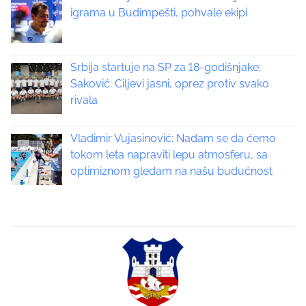
a
igrama u Budimpešti, pohvale ekipi
v
i
Srbija startuje na SP za 18-godišnjake;
Saković: Ciljevi jasni, oprez protiv svako
g
rivala
a
Vladimir Vujasinović: Nadam se da ćemo
t
tokom leta napraviti lepu atmosferu, sa
optimiznom gledam na našu budućnost
i
o
n