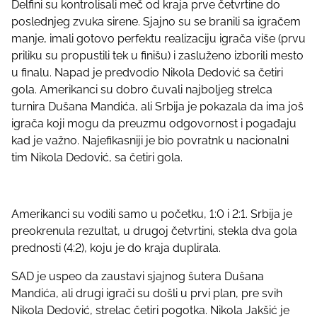
Delfini su kontrolisali meč od kraja prve četvrtine do
o
poslednjeg zvuka sirene. Sjajno su se branili sa igračem
s
manje, imali gotovo perfektu realizaciju igrača više (prvu
t
priliku su propustili tek u finišu) i zasluženo izborili mesto
o
u finalu. Napad je predvodio Nikola Dedović sa četiri
n
gola. Amerikanci su dobro čuvali najboljeg strelca
:
turnira Dušana Mandića, ali Srbija je pokazala da ima još
igrača koji mogu da preuzmu odgovornost i pogađaju
kad je važno. Najefikasniji je bio povratnk u nacionalni
tim Nikola Dedović, sa četiri gola.
Amerikanci su vodili samo u početku, 1:0 i 2:1. Srbija je
preokrenula rezultat, u drugoj četvrtini, stekla dva gola
prednosti (4:2), koju je do kraja duplirala.
SAD je uspeo da zaustavi sjajnog šutera Dušana
Mandića, ali drugi igrači su došli u prvi plan, pre svih
Nikola Dedović, strelac četiri pogotka. Nikola Jakšić je