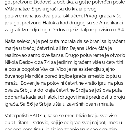
gol pretvorio Dedović iz odbitka, a gol je potvrđen posle
VAR analize. Srpski igrači su do kraja prvog
poluvremena još dva puta isključeni. Prvog igrača više
je u gol pretvorio Halok a kod drugog su se Amerikanci
zaigrali. Izmedju toga Dedović je iz daljine povisio na 6:4.
Naša selekcija je pet puta morala da se brani sa igračem
manje u trećoj četvrtini, ali tim Dejana Udovičića je
realizovao samo dve šanse. Drugo poluvreme je otvorio
Nikola Dedović za 7:4 sa jedinim igračem više u četvrtini
a posle pogotka Vavića, Vico je na asistenciju sjajno
čuvanog Mandića pored trojice igrača smestio loptu u
mrežu. Boven je na polovini četvrtine vratio igru na plus
dva za Srbiju a do kraja četvrtine Srbija se još dva puta
odbranila kada su Halok i drugovi imali prednost u broju
igrača. Sa 8:6 je Srbija ušla u završnih osam minuta.
Vaterpolisti SAD su, kako se meč bližio kraju sve više
gubili ritam. Dedović, koji je odigrao svoj najbolji meč u
nacionalnom timu, je sjajno zdanje krunisao četvrtim