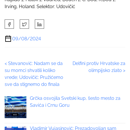
Irving, Holand. Selektor: Udovičić
S
h
a
09/08/2024
r
e
t
P
<
Stevanović: Nadam se da
Delfini protiv Hrvatske za
h
su momci shvatili koliko
olimpijsko zlato
>
i
o
vrede; Udovičić: Pružićemo
s
sve da stignemo do finala
p
s
o
t
Grčka osvojila Svetski kup, šesto mesto za
s
Savića i Crnu Goru
t
s
o
n
n
:
Vladimir Vujasinović: Prezadovoljan sam