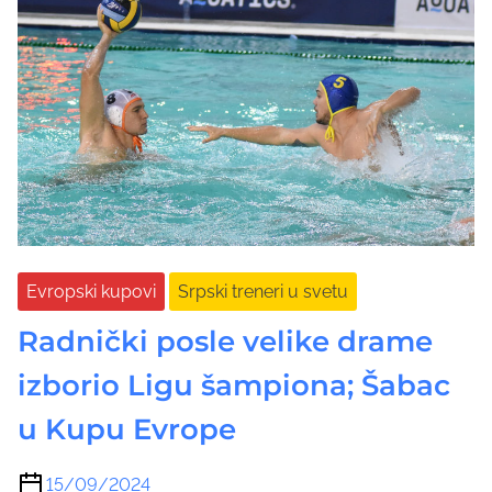
Evropski kupovi
Srpski treneri u svetu
Radnički posle velike drame
izborio Ligu šampiona; Šabac
u Kupu Evrope
15/09/2024