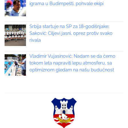
igrama u Budimpešti, pohvale ekipi
p
a
Srbija startuje na SP za 18-godišnjake;
g
Saković: Ciljevi jasni, oprez protiv svako
rivala
i
n
Vladimir Vujasinović: Nadam se da ćemo
tokom leta napraviti lepu atmosferu, sa
a
optimiznom gledam na našu budućnost
t
i
o
n