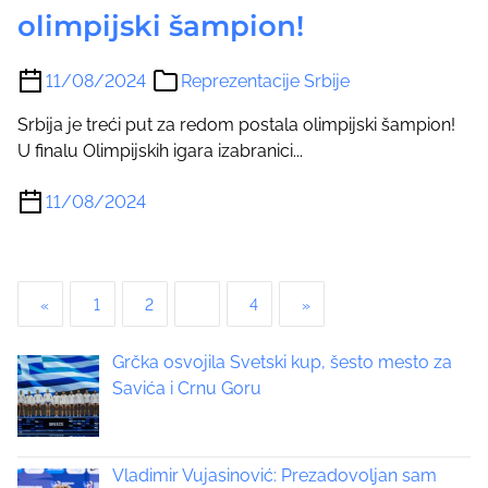
olimpijski šampion!
11/08/2024
Reprezentacije Srbije
Srbija je treći put za redom postala olimpijski šampion!
U finalu Olimpijskih igara izabranici...
11/08/2024
P
«
1
2
3
4
»
o
Grčka osvojila Svetski kup, šesto mesto za
s
Savića i Crnu Goru
t
s
Vladimir Vujasinović: Prezadovoljan sam