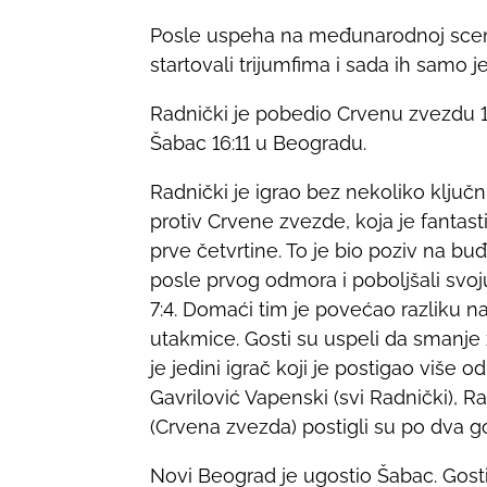
r
Posle uspeha na međunarodnoj sceni,
e
startovali trijumfima i sada ih samo je
t
h
Radnički je pobedio Crvenu zvezdu 1
i
Šabac 16:11 u Beogradu.
s
Radnički je igrao bez nekoliko ključni
p
protiv Crvene zvezde, koja je fantast
o
prve četvrtine. To je bio poziv na bu
s
posle prvog odmora i poboljšali svoju
t
7:4. Domaći tim je povećao razliku n
o
utakmice. Gosti su uspeli da smanje z
n
je jedini igrač koji je postigao više od
:
Gavrilović Vapenski (svi Radnički), Ra
(Crvena zvezda) postigli su po dva go
Novi Beograd je ugostio Šabac. Gost