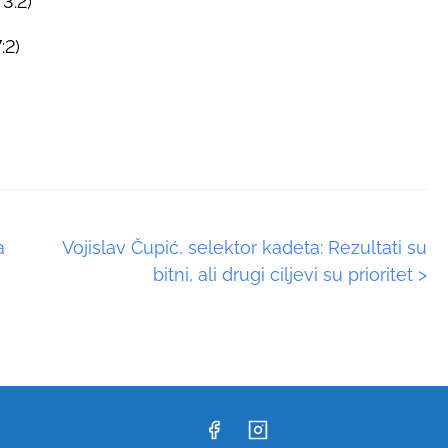
 3:2)
:2)
a
Vojislav Čupić, selektor kadeta: Rezultati su
bitni, ali drugi ciljevi su prioritet
>