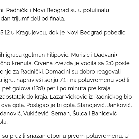
 Radnički i Novi Beograd su u polufinalu
dan trijumf deli od finala.
5:12 u Kragujevcu, dok je Novi Beograd pobedio
h igrača (golman Filipović, Murišić i Dadvani)
ično krenula. Crvena zvezda je vodila sa 3:0 posle
đenje za Radnički. Domaćini su dobro reagovali
 igru, napravivši seriju 7:1 i na poluvremenu vodili
a pet golova (13:8) pet i po minuta pre kraja
aostatak do kraja. Lazar Vicković iz Radničkog bio
 dva gola. Postigao je tri gola. Stanojević, Janković,
danović, Vukićević, Seman, Šulca i Banićević
la.
i su pružili snažan otpor u prvom poluvremenu. U