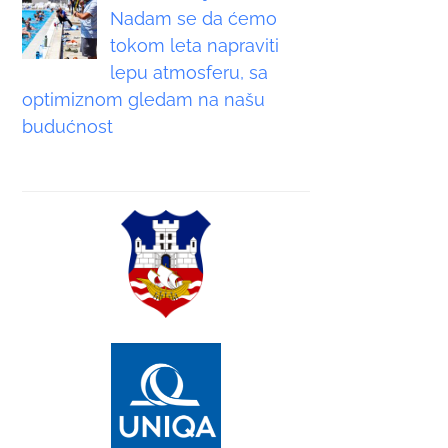
Nadam se da ćemo
tokom leta napraviti
lepu atmosferu, sa
optimiznom gledam na našu
budućnost