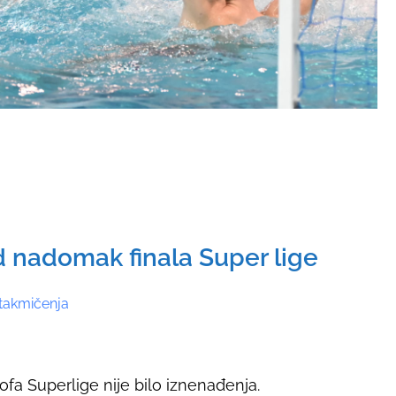
d nadomak finala Super lige
takmičenja
fa Superlige nije bilo iznenađenja.