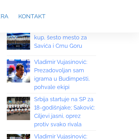
aches.srb@gmail.com
ERA
KONTAKT
Grčka osvojila Svetski
kup, šesto mesto za
Savića i Crnu Goru
Vladimir Vujasinović:
Prezadovoljan sam
igrama u Budimpešti,
pohvale ekipi
Srbija startuje na SP za
18-godišnjake; Saković:
Ciljevi jasni, oprez
protiv svako rivala
Vladimir Vujasinović: