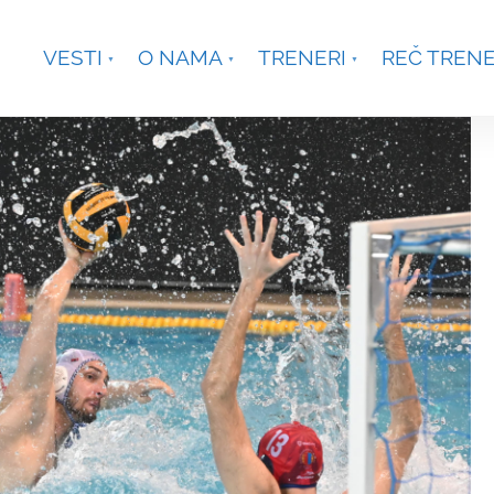
je, Smetanina 2, Beograd
+381 63 301431
waterpoloco
VESTI
O NAMA
TRENERI
REČ TREN