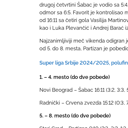
drugoj četvrtini Šabac je vodio sa 5
odmor sa 6:5. Favorit je kontrolis
od 16:11 sa četiri gola Vasilija Martinov
kao i Luka Plevančić i Andrej Barać i
Najzanimljiviji meč vikenda odigran 
od 5. do 8. mesta, Partizan je pobedio
Super liga Srbije 2024/2025, polufin
1. – 4. mesto (do dve pobede)
Novi Beograd – Šabac 16:11 (3:2, 3:3, 5
Radnički – Crvena zvezda 15:12 (0:3, 7:1
5. – 8. mesto (do dve pobede)