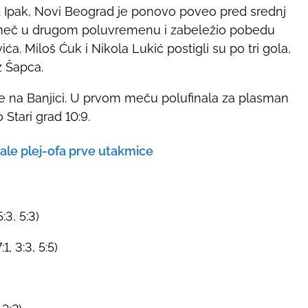
:4. Ipak, Novi Beograd je ponovo poveo pred srednj
ao meč u drugom poluvremenu i zabeležio pobedu
ića. Miloš Ćuk i Nikola Lukić postigli su po tri gola,
z Šapca.
je na Banjici. U prvom meču polufinala za plasman
 Stari grad 10:9.
ale plej-ofa prve utakmice
:3, 5:3)
, 3:3, 5:5)