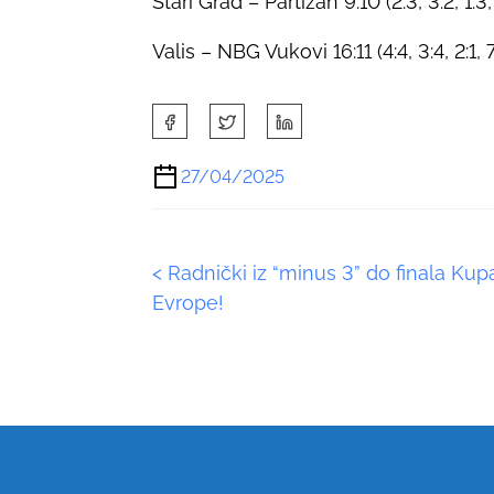
Stari Grad – Partizan 9:10 (2:3, 3:2, 1:3,
Valis – NBG Vukovi 16:11 (4:4, 3:4, 2:1, 7
S
h
a
27/04/2025
r
e
t
P
<
Radnički iz “minus 3” do finala Kup
h
i
Evrope!
o
s
p
s
o
s
t
t
s
o
n