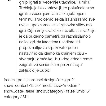
grupi igrati tri večernje utakmice. Turnir u
Trebinju je bio zahtevniji, jer polufinale smo
igrali u večernjem, a finale u jutarnjem
terminu. Trudićemo se da izalaniziramo sve
rivale, upoznamo se sa njihovim stilovima
igre. Cilj nam je svakako i rezultat, ali važnije
je da budemo pametni, da razmišljamo o
našoj igri, da kadetima usadimo stil
prepoznatljiv za srpski vaterpolo i
nastavimo da idemo ka krajnjem cilju –
stvaranju igrača koji bi u dogledno vreme
zaigrali i za seniorsku reprezentaciju”,
zaključio je Čupić.
[recent_post_carousel design=”design-2″
show_content=”false” media_size=”medium”
show_date=”false” show_category=”false” limit=”6″
category=”31″]