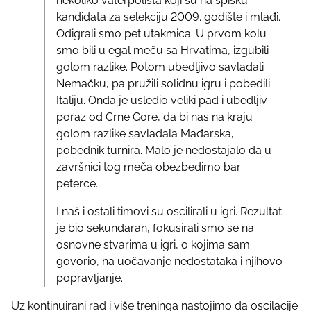
nekoliko vaterpolista koji su na spisku
kandidata za selekciju 2009. godište i mlađi.
Odigrali smo pet utakmica. U prvom kolu
smo bili u egal meču sa Hrvatima, izgubili
golom razlike. Potom ubedljivo savladali
Nemačku, pa pružili solidnu igru i pobedili
Italiju. Onda je usledio veliki pad i ubedljiv
poraz od Crne Gore, da bi nas na kraju
golom razlike savladala Mađarska,
pobednik turnira. Malo je nedostajalo da u
završnici tog meča obezbedimo bar
peterce.
I naš i ostali timovi su oscilirali u igri. Rezultat
je bio sekundaran, fokusirali smo se na
osnovne stvarima u igri, o kojima sam
govorio, na uočavanje nedostataka i njihovo
popravljanje.
Uz kontinuirani rad i više treninga nastojimo da oscilacije