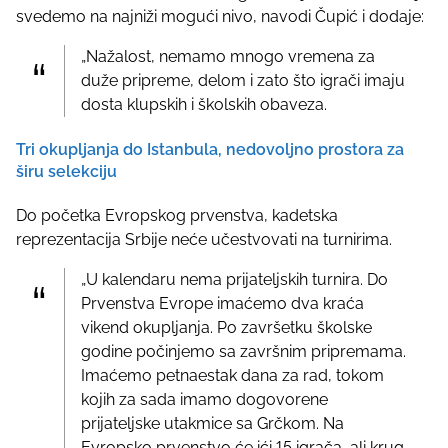
svedemo na najniži mogući nivo, navodi Čupić i dodaje:
„Nažalost, nemamo mnogo vremena za
duže pripreme, delom i zato što igrači imaju
dosta klupskih i školskih obaveza.
Tri okupljanja do Istanbula, nedovoljno prostora za
širu selekciju
Do početka Evropskog prvenstva, kadetska
reprezentacija Srbije neće učestvovati na turnirima.
„U kalendaru nema prijateljskih turnira. Do
Prvenstva Evrope imaćemo dva kraća
vikend okupljanja. Po završetku školske
godine počinjemo sa završnim pripremama.
Imaćemo petnaestak dana za rad, tokom
kojih za sada imamo dogovorene
prijateljske utakmice sa Grčkom. Na
Evropsko prvenstvo će ići 15 igrača, ali krug