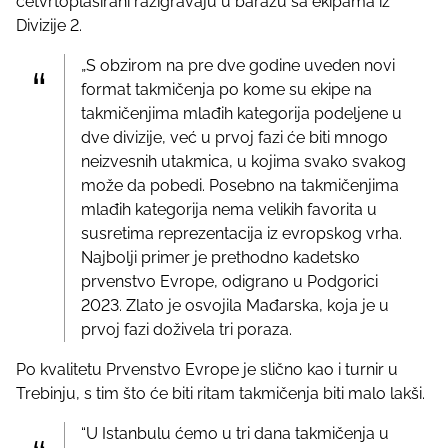
četvrtoplasirani razigravaju u baražu sa ekipama iz
Divizije 2.
„S obzirom na pre dve godine uveden novi
format takmičenja po kome su ekipe na
takmičenjima mlađih kategorija podeljene u
dve divizije, već u prvoj fazi će biti mnogo
neizvesnih utakmica, u kojima svako svakog
može da pobedi. Posebno na takmičenjima
mlađih kategorija nema velikih favorita u
susretima reprezentacija iz evropskog vrha.
Najbolji primer je prethodno kadetsko
prvenstvo Evrope, odigrano u Podgorici
2023. Zlato je osvojila Mađarska, koja je u
prvoj fazi doživela tri poraza.
Po kvalitetu Prvenstvo Evrope je slično kao i turnir u
Trebinju, s tim što će biti ritam takmičenja biti malo lakši.
“U Istanbulu ćemo u tri dana takmičenja u