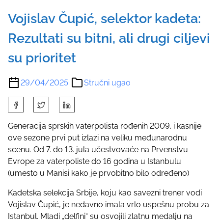
Vojislav Čupić, selektor kadeta:
Rezultati su bitni, ali drugi ciljevi
su prioritet
29/04/2025
Stručni ugao
S
h
a
Generacija sprskih vaterpolista rođenih 2009. i kasnije
r
ove sezone prvi put izlazi na veliku međunarodnu
e
scenu. Od 7. do 13. jula učestvovaće na Prvenstvu
t
Evrope za vaterpoliste do 16 godina u Istanbulu
h
(umesto u Manisi kako je prvobitno bilo određeno)
i
Kadetska selekcija Srbije, koju kao savezni trener vodi
s
Vojislav Čupić, je nedavno imala vrlo uspešnu probu za
p
Istanbul. Mladi „delfini“ su osvojili zlatnu medalju na
o