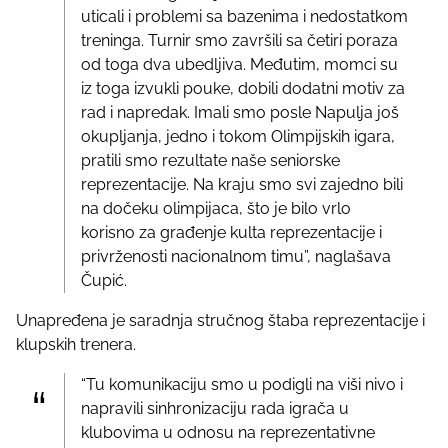
uticali i problemi sa bazenima i nedostatkom
treninga. Turnir smo završili sa četiri poraza
od toga dva ubedljiva. Međutim, momci su
iz toga izvukli pouke, dobili dodatni motiv za
rad i napredak. Imali smo posle Napulja još
okupljanja, jedno i tokom Olimpijskih igara,
pratili smo rezultate naše seniorske
reprezentacije. Na kraju smo svi zajedno bili
na dočeku olimpijaca, što je bilo vrlo
korisno za građenje kulta reprezentacije i
privrženosti nacionalnom timu”, naglašava
Čupić.
Unapređena je saradnja stručnog štaba reprezentacije i
klupskih trenera.
“Tu komunikaciju smo u podigli na viši nivo i
napravili sinhronizaciju rada igrača u
klubovima u odnosu na reprezentativne