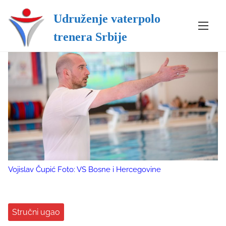
Udruženje vaterpolo
S
trenera Srbije
k
i
p
t
o
c
o
n
t
e
n
Vojislav Čupić Foto: VS Bosne i Hercegovine
t
Stručni ugao