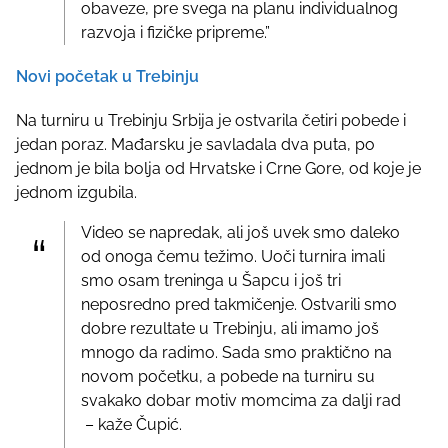
obaveze, pre svega na planu individualnog
razvoja i fizičke pripreme.”
Novi početak u Trebinju
Na turniru u Trebinju Srbija je ostvarila četiri pobede i
jedan poraz. Mađarsku je savladala dva puta, po
jednom je bila bolja od Hrvatske i Crne Gore, od koje je
jednom izgubila.
Video se napredak, ali još uvek smo daleko
od onoga čemu težimo. Uoči turnira imali
smo osam treninga u Šapcu i još tri
neposredno pred takmičenje. Ostvarili smo
dobre rezultate u Trebinju, ali imamo još
mnogo da radimo. Sada smo praktično na
novom početku, a pobede na turniru su
svakako dobar motiv momcima za dalji rad
– kaže Čupić.