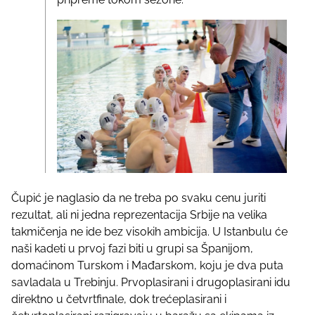
Čupić je naglasio da ne treba po svaku cenu juriti
rezultat, ali ni jedna reprezentacija Srbije na velika
takmičenja ne ide bez visokih ambicija. U Istanbulu će
naši kadeti u prvoj fazi biti u grupi sa Španijom,
domaćinom Turskom i Mađarskom, koju je dva puta
savladala u Trebinju. Prvoplasirani i drugoplasirani idu
direktno u četvrtfinale, dok trećeplasirani i