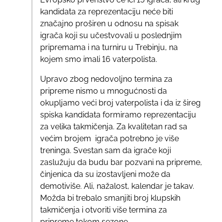
kandidata za reprezentaciju neće biti
značajno proširen u odnosu na spisak
igrača koji su učestvovali u poslednjim
pripremama i na turniru u Trebinju, na
kojem smo imali 16 vaterpolista.
Upravo zbog nedovoljno termina za
pripreme nismo u mnogućnosti da
okupljamo veći broj vaterpolista i da iz šireg
spiska kandidata formiramo reprezentaciju
za velika takmičenja. Za kvalitetan rad sa
većim brojem igrača potrebno je više
treninga. Svestan sam da igrače koji
zaslužuju da budu bar pozvani na pripreme,
činjenica da su izostavljeni može da
demotiviše. Ali, nažalost, kalendar je takav.
Možda bi trebalo smanjiti broj klupskih
takmičenja i otvoriti više termina za
pripreme tokom sezone.