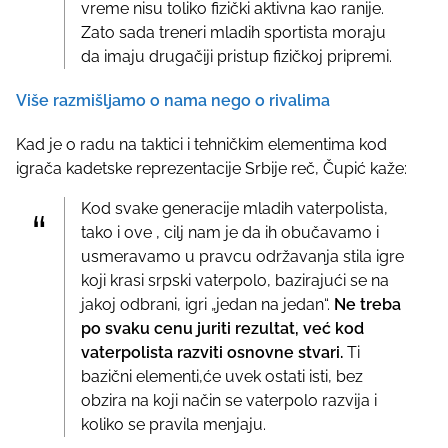
vreme nisu toliko fizički aktivna kao ranije.
Zato sada treneri mladih sportista moraju
da imaju drugačiji pristup fizičkoj pripremi.
Više razmišljamo o nama nego o rivalima
Kad je o radu na taktici i tehničkim elementima kod
igrača kadetske reprezentacije Srbije reč, Čupić kaže:
Kod svake generacije mladih vaterpolista,
tako i ove , cilj nam je da ih obučavamo i
usmeravamo u pravcu održavanja stila igre
koji krasi srpski vaterpolo, bazirajući se na
jakoj odbrani, igri „jedan na jedan“.
Ne treba
po svaku cenu juriti rezultat, već kod
vaterpolista razviti osnovne stvari.
Ti
bazični elementi,će uvek ostati isti, bez
obzira na koji način se vaterpolo razvija i
koliko se pravila menjaju.