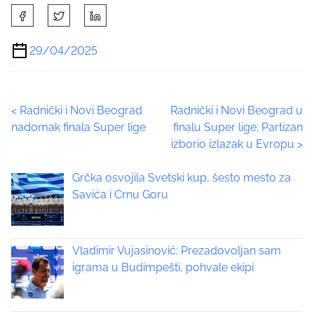
S
h
a
29/04/2025
r
e
t
P
<
Radnički i Novi Beograd
Radnički i Novi Beograd u
h
nadomak finala Super lige
finalu Super lige; Partizan
i
o
izborio izlazak u Evropu
>
s
p
s
Grčka osvojila Svetski kup, šesto mesto za
o
t
Savića i Crnu Goru
s
t
s
o
n
Vladimir Vujasinović: Prezadovoljan sam
n
:
igrama u Budimpešti, pohvale ekipi
a
v