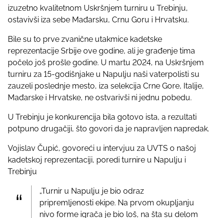
izuzetno kvalitetnom Uskršnjem turniru u Trebinju,
s
ostavivši iza sebe Mađarsku, Crnu Goru i Hrvatsku.
t
o
Bile su to prve zvanične utakmice kadetske
n
reprezentacije Srbije ove godine, ali je građenje tima
:
počelo još prošle godine. U martu 2024, na Uskršnjem
turniru za 15-godišnjake u Napulju naši vaterpolisti su
zauzeli poslednje mesto, iza selekcija Crne Gore, Italije,
Mađarske i Hrvatske, ne ostvarivši ni jednu pobedu.
U Trebinju je konkurencija bila gotovo ista, a rezultati
potpuno drugačiji, što govori da je napravljen napredak.
Vojislav Čupić, govoreći u intervjuu za UVTS o našoj
kadetskoj reprezentaciji, poredi turnire u Napulju i
Trebinju
„Turnir u Napulju je bio odraz
pripremljenosti ekipe. Na prvom okupljanju
nivo forme igrača je bio loš, na šta su delom