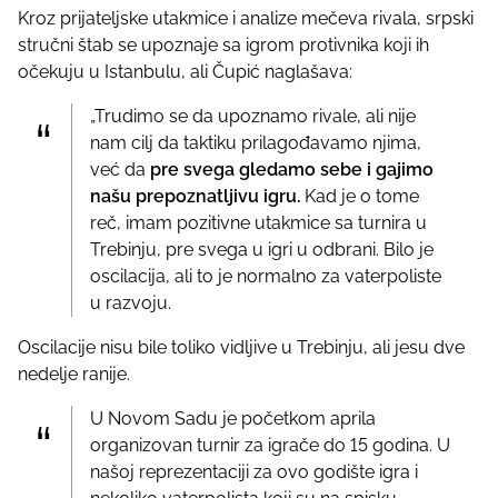
Kroz prijateljske utakmice i analize mečeva rivala, srpski
stručni štab se upoznaje sa igrom protivnika koji ih
očekuju u Istanbulu, ali Čupić naglašava:
„Trudimo se da upoznamo rivale, ali nije
nam cilj da taktiku prilagođavamo njima,
već da
pre svega gledamo sebe i gajimo
našu prepoznatljivu igru.
Kad je o tome
reč, imam pozitivne utakmice sa turnira u
Trebinju, pre svega u igri u odbrani. Bilo je
oscilacija, ali to je normalno za vaterpoliste
u razvoju.
Oscilacije nisu bile toliko vidljive u Trebinju, ali jesu dve
nedelje ranije.
U Novom Sadu je početkom aprila
organizovan turnir za igrače do 15 godina. U
našoj reprezentaciji za ovo godište igra i