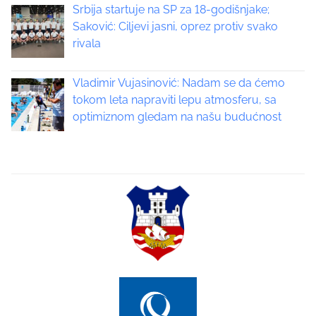
Srbija startuje na SP za 18-godišnjake;
i
Saković: Ciljevi jasni, oprez protiv svako
rivala
g
a
Vladimir Vujasinović: Nadam se da ćemo
tokom leta napraviti lepu atmosferu, sa
t
optimiznom gledam na našu budućnost
i
o
n