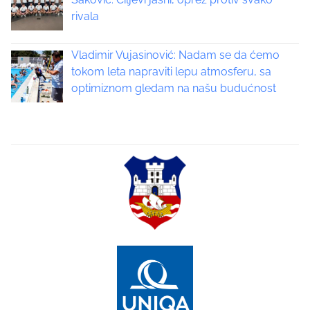
i
rivala
g
Vladimir Vujasinović: Nadam se da ćemo
a
tokom leta napraviti lepu atmosferu, sa
optimiznom gledam na našu budućnost
t
i
o
n