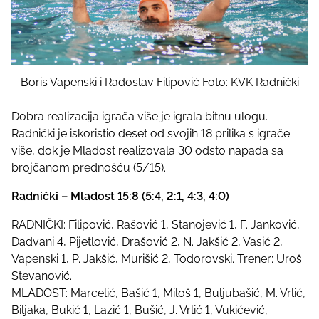
Boris Vapenski i Radoslav Filipović Foto: KVK Radnički
Dobra realizacija igrača više je igrala bitnu ulogu.
Radnički je iskoristio deset od svojih 18 prilika s igrače
više, dok je Mladost realizovala 30 odsto napada sa
brojčanom prednošću (5/15).
Radnički – Mladost 15:8 (5:4, 2:1, 4:3, 4:0)
RADNIČKI: Filipović, Rašović 1, Stanojević 1, F. Janković,
Dadvani 4, Pijetlović, Drašović 2, N. Jakšić 2, Vasić 2,
Vapenski 1, P. Jakšić, Murišić 2, Todorovski. Trener: Uroš
Stevanović.
MLADOST: Marcelić, Bašić 1, Miloš 1, Buljubašić, M. Vrlić,
Biljaka, Bukić 1, Lazić 1, Bušić, J. Vrlić 1, Vukićević,