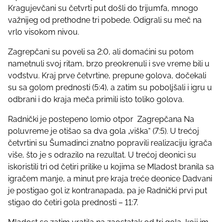
t
Kragujevčani su četvrti put došli do trijumfa, mnogo
o
važnijeg od prethodne tri pobede. Odigrali su meč na
n
vrlo visokom nivou.
:
Zagrepčani su poveli sa 2:0, ali domaćini su potom
nametnuli svoj ritam, brzo preokrenuli i sve vreme bili u
vođstvu. Kraj prve četvrtine, prepune golova, dočekali
su sa golom prednosti (5:4), a zatim su poboljšali i igru u
odbrani i do kraja meča primili isto toliko golova.
Radnički je postepeno lomio otpor Zagrepčana Na
poluvreme je otišao sa dva gola „viška“ (7:5). U trećoj
četvrtini su Šumadinci znatno popravili realizaciju igrača
više, što je s odrazilo na rezultat. U trećoj deonici su
iskoristili tri od četiri prilike u kojima se Mladost branila sa
igračem manje, a minut pre kraja treće deonice Dadvani
je postigao gol iz kontranapada, pa je Radnički prvi put
stigao do četiri gola prednosti – 11:7.