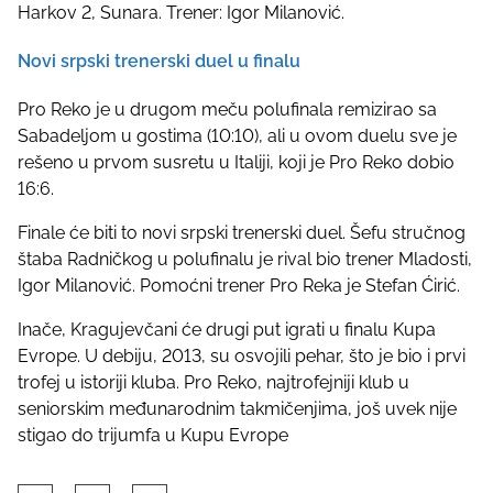
Harkov 2, Sunara. Trener: Igor Milanović.
Novi srpski trenerski duel u finalu
Pro Reko je u drugom meču polufinala remizirao sa
Sabadeljom u gostima (10:10), ali u ovom duelu sve je
rešeno u prvom susretu u Italiji, koji je Pro Reko dobio
16:6.
Finale će biti to novi srpski trenerski duel. Šefu stručnog
štaba Radničkog u polufinalu je rival bio trener Mladosti,
Igor Milanović. Pomoćni trener Pro Reka je Stefan Ćirić.
Inače, Kragujevčani će drugi put igrati u finalu Kupa
Evrope. U debiju, 2013, su osvojili pehar, što je bio i prvi
trofej u istoriji kluba. Pro Reko, najtrofejniji klub u
seniorskim međunarodnim takmičenjima, još uvek nije
stigao do trijumfa u Kupu Evrope