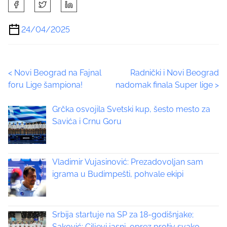
S
h
a
24/04/2025
r
e
t
P
<
Novi Beograd na Fajnal
Radnički i Novi Beograd
h
foru Lige šampiona!
nadomak finala Super lige
>
i
o
s
Grčka osvojila Svetski kup, šesto mesto za
p
s
Savića i Crnu Goru
o
t
s
t
s
o
Vladimir Vujasinović: Prezadovoljan sam
n
igrama u Budimpešti, pohvale ekipi
n
:
a
Srbija startuje na SP za 18-godišnjake;
v
Saković: Ciljevi jasni, oprez protiv svako