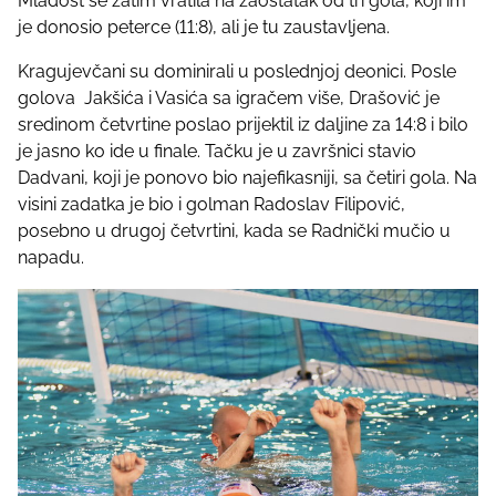
Mladost se zatim vratila na zaostatak od tri gola, koji im
je donosio peterce (11:8), ali je tu zaustavljena.
Kragujevčani su dominirali u poslednjoj deonici. Posle
golova Jakšića i Vasića sa igračem više, Drašović je
sredinom četvrtine poslao prijektil iz daljine za 14:8 i bilo
je jasno ko ide u finale. Tačku je u završnici stavio
Dadvani, koji je ponovo bio najefikasniji, sa četiri gola. Na
visini zadatka je bio i golman Radoslav Filipović,
posebno u drugoj četvrtini, kada se Radnički mučio u
napadu.