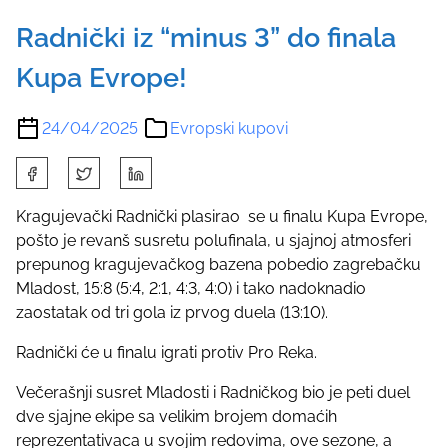
Radnički iz “minus 3” do finala
Kupa Evrope!
24/04/2025
Evropski kupovi
S
h
a
Kragujevački Radnički plasirao se u finalu Kupa Evrope,
r
pošto je revanš susretu polufinala, u sjajnoj atmosferi
e
prepunog kragujevačkog bazena pobedio zagrebačku
t
Mladost, 15:8 (5:4, 2:1, 4:3, 4:0) i tako nadoknadio
h
zaostatak od tri gola iz prvog duela (13:10).
i
Radnički će u finalu igrati protiv Pro Reka.
s
p
Večerašnji susret Mladosti i Radničkog bio je peti duel
o
dve sjajne ekipe sa velikim brojem domaćih
s
reprezentativaca u svojim redovima, ove sezone, a