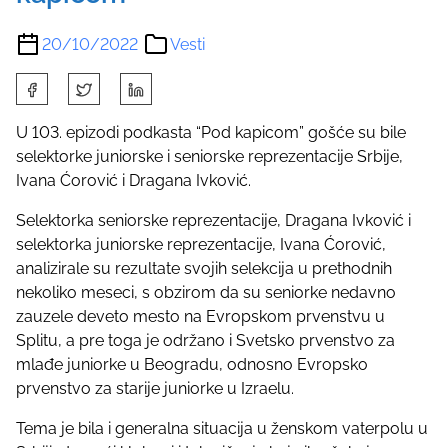
20/10/2022
Vesti
S
h
a
U 103. epizodi podkasta “Pod kapicom” gošće su bile
r
selektorke juniorske i seniorske reprezentacije Srbije,
e
Ivana Ćorović i Dragana Ivković.
t
Selektorka seniorske reprezentacije, Dragana Ivković i
h
selektorka juniorske reprezentacije, Ivana Ćorović,
i
analizirale su rezultate svojih selekcija u prethodnih
s
nekoliko meseci, s obzirom da su seniorke nedavno
p
zauzele deveto mesto na Evropskom prvenstvu u
o
Splitu, a pre toga je održano i Svetsko prvenstvo za
s
mlađe juniorke u Beogradu, odnosno Evropsko
t
prvenstvo za starije juniorke u Izraelu.
o
n
Tema je bila i generalna situacija u ženskom vaterpolu u
: