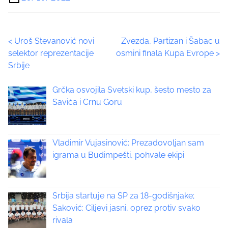
r
e
t
P
<
Uroš Stevanović novi
Zvezda, Partizan i Šabac u
h
selektor reprezentacije
osmini finala Kupa Evrope
>
i
o
Srbije
s
p
s
Grčka osvojila Svetski kup, šesto mesto za
o
t
Savića i Crnu Goru
s
t
s
o
n
Vladimir Vujasinović: Prezadovoljan sam
n
:
igrama u Budimpešti, pohvale ekipi
a
v
Srbija startuje na SP za 18-godišnjake;
i
Saković: Ciljevi jasni, oprez protiv svako
rivala
g