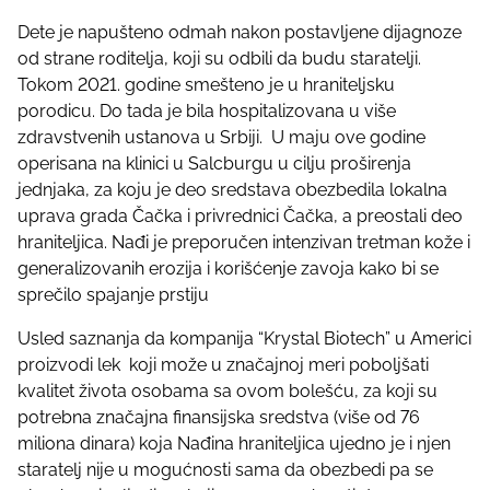
o
Dete je napušteno odmah nakon postavljene dijagnoze
s
od strane roditelja, koji su odbili da budu staratelji.
t
Tokom 2021. godine smešteno je u hraniteljsku
o
porodicu. Do tada je bila hospitalizovana u više
n
zdravstvenih ustanova u Srbiji. U maju ove godine
:
operisana na klinici u Salcburgu u cilju proširenja
jednjaka, za koju je deo sredstava obezbedila lokalna
uprava grada Čačka i privrednici Čačka, a preostali deo
hraniteljica. Nađi je preporučen intenzivan tretman kože i
generalizovanih erozija i korišćenje zavoja kako bi se
sprečilo spajanje prstiju
Usled saznanja da kompanija “Krystal Biotech” u Americi
proizvodi lek koji može u značajnoj meri poboljšati
kvalitet života osobama sa ovom bolešću, za koji su
potrebna značajna finansijska sredstva (više od 76
miliona dinara) koja Nađina hraniteljica ujedno je i njen
staratelj nije u mogućnosti sama da obezbedi pa se