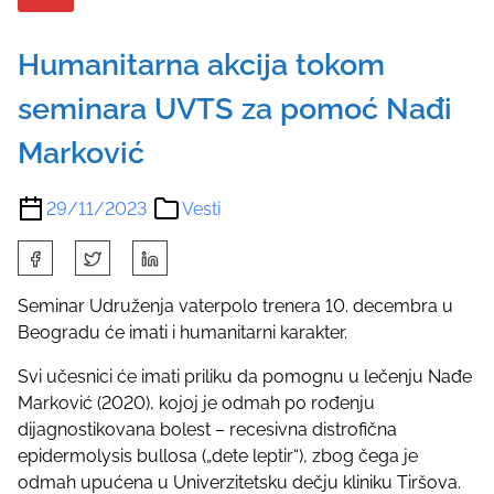
Humanitarna akcija tokom
seminara UVTS za pomoć Nađi
Marković
29/11/2023
Vesti
S
h
a
Seminar Udruženja vaterpolo trenera 10. decembra u
r
Beogradu će imati i humanitarni karakter.
e
Svi učesnici će imati priliku da pomognu u lečenju Nađe
t
Marković (2020), kojoj je odmah po rođenju
h
dijagnostikovana bolest – recesivna distrofična
i
epidermolysis bullosa („dete leptir“), zbog čega je
s
odmah upućena u Univerzitetsku dečju kliniku Tiršova.
p