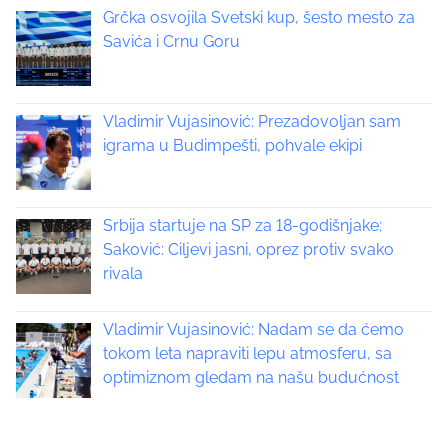
s
Grčka osvojila Svetski kup, šesto mesto za
o
t
Savića i Crnu Goru
s
t
s
o
n
Vladimir Vujasinović: Prezadovoljan sam
n
:
igrama u Budimpešti, pohvale ekipi
a
v
Srbija startuje na SP za 18-godišnjake;
i
Saković: Ciljevi jasni, oprez protiv svako
rivala
g
a
Vladimir Vujasinović: Nadam se da ćemo
tokom leta napraviti lepu atmosferu, sa
t
optimiznom gledam na našu budućnost
i