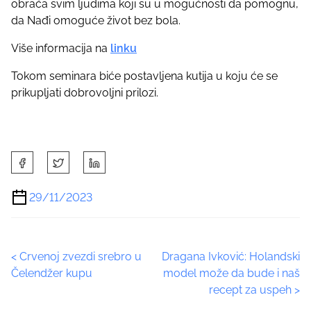
obraća svim ljudima koji su u mogućnosti da pomognu,
da Nađi omoguće život bez bola.
Više informacija na
linku
Tokom seminara biće postavljena kutija u koju će se
prikupljati dobrovoljni prilozi.
S
h
a
29/11/2023
r
e
t
P
<
Crvenoj zvezdi srebro u
Dragana Ivković: Holandski
h
Čelendžer kupu
model može da bude i naš
i
o
recept za uspeh
>
s
p