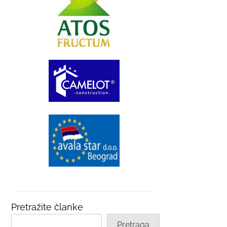
Pretražite članke
Pretraga