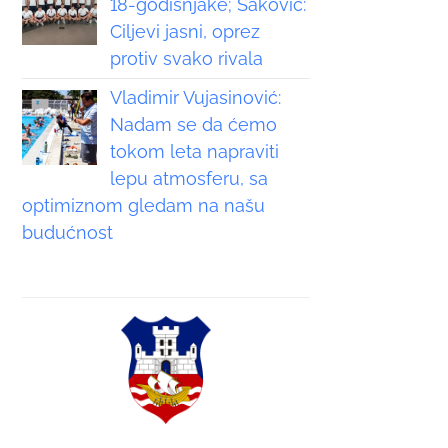
18-godišnjake; Saković:
Ciljevi jasni, oprez
protiv svako rivala
Vladimir Vujasinović:
Nadam se da ćemo
tokom leta napraviti
lepu atmosferu, sa
optimiznom gledam na našu
budućnost