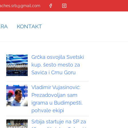
aches.srb@gmail.com
ERA
KONTAKT
Grčka osvojila Svetski
kup, šesto mesto za
Savića i Crnu Goru
Vladimir Vujasinović:
Prezadovoljan sam
igrama u Budimpešti,
pohvale ekipi
Srbija startuje na SP za