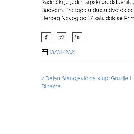
Radnički je jedini srpski predstavnik
Budvom. Pre toga u duelu dve ekipe 
Herceg Novog od 17 sati, dok se Primo
S
h
a
13/01/2021
r
e
t
P
<
Dejan Stanojević na klupi Gruzije i
h
i
Dinama
o
s
p
s
o
s
t
t
s
o