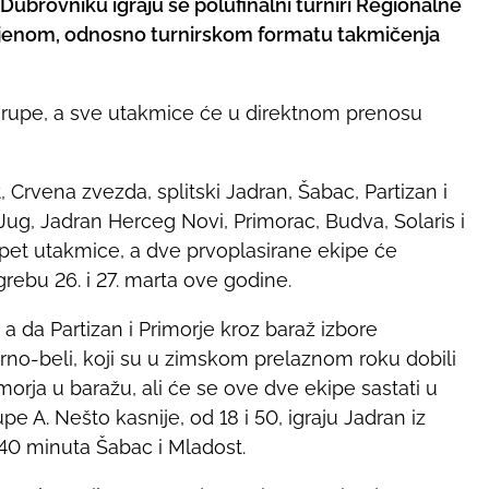
Dubrovniku igraju se polufinalni turniri Regionalne
enjenom, odnosno turnirskom formatu takmičenja
grupe, a sve utakmice će u direktnom prenosu
Crvena zvezda, splitski Jadran, Šabac, Partizan i
Jug, Jadran Herceg Novi, Primorac, Budva, Solaris i
 pet utakmice, a dve prvoplasirane ekipe će
rebu 26. i 27. marta ove godine.
a da Partizan i Primorje kroz baraž izbore
 crno-beli, koji su u zimskom prelaznom roku dobili
rimorja u baražu, ali će se ove dve ekipe sastati u
e A. Nešto kasnije, od 18 i 50, igraju Jadran iz
i 40 minuta Šabac i Mladost.