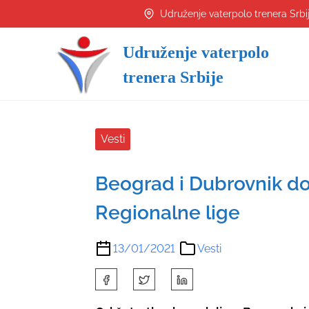
S
Udruženje vaterpolo trenera Srbi
k
i
Udruženje vaterpolo
p
trenera Srbije
t
o
c
o
Vesti
n
t
Beograd i Dubrovnik dom
e
Regionalne lige
n
t
13/01/2021
Vesti
S
h