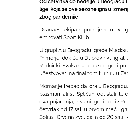
Od četvrtka do nedelje u Beogradu i 
a
lige, koja se ove sezone igra u izm
r
zbog pandemije.
e
t
Dvanaest ekipa je podeljeno u dve 
h
emitovati Sport Klub.
i
s
U grupi A u Beogradu igraće Mladost, 
p
Primorje, dok će u Dubrovniku igrati 
o
Radnički. Svaka ekipa će odigrati po
s
učestvovati na finalnom turniru u Zag
t
Mornar je trebao da igra u Beogradu, 
o
plasman, ali su Splićani odustali, te
n
dva pojačanja, nisu ni igrali protiv P
:
četvrtak od 17 sati u prvom meču grup
Splita i Crvena zvezda, a od 20 sati 