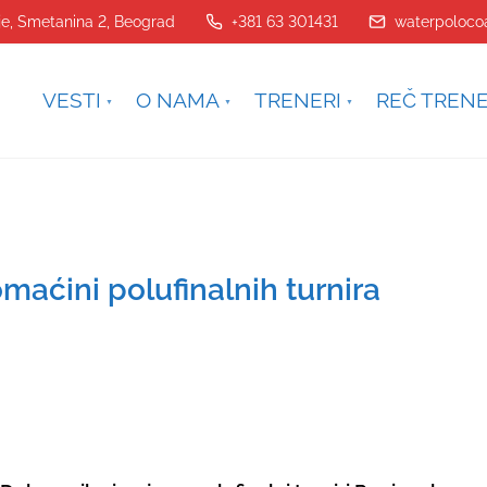
je, Smetanina 2, Beograd
+381 63 301431
waterpoloco
VESTI
O NAMA
TRENERI
REČ TREN
aćini polufinalnih turnira