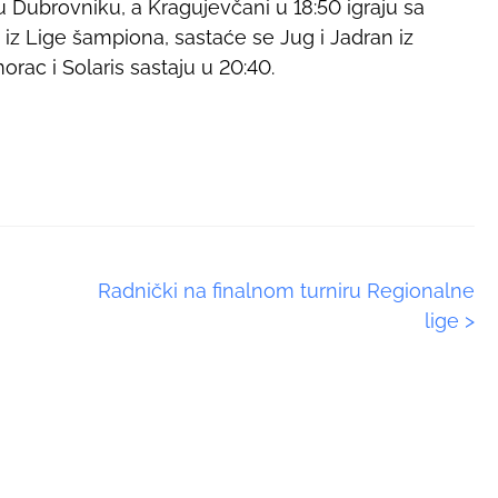
 u Dubrovniku, a Kragujevčani u 18:50 igraju sa
iz Lige šampiona, sastaće se Jug i Jadran iz
rac i Solaris sastaju u 20:40.
Radnički na finalnom turniru Regionalne
lige
>