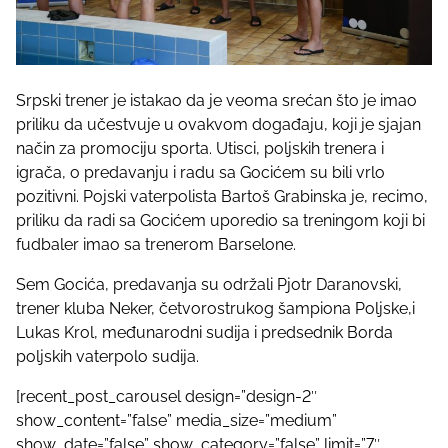
Srpski trener je istakao da je veoma srećan što je imao
priliku da učestvuje u ovakvom događaju, koji je sjajan
način za promociju sporta. Utisci, poljskih trenera i
igrača, o predavanju i radu sa Gocićem su bili vrlo
pozitivni. Pojski vaterpolista Bartoš Grabinska je, recimo,
priliku da radi sa Gocićem uporedio sa treningom koji bi
fudbaler imao sa trenerom Barselone.
Sem Gocića, predavanja su održali Pjotr Daranovski,
trener kluba Neker, četvorostrukog šampiona Poljske,i
Lukas Krol, međunarodni sudija i predsednik Borda
poljskih vaterpolo sudija.
[recent_post_carousel design=”design-2″
show_content=”false” media_size=”medium”
show_date=”false” show_category=”false” limit=”7″