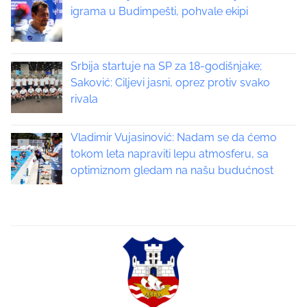
a
igrama u Budimpešti, pohvale ekipi
v
i
Srbija startuje na SP za 18-godišnjake;
Saković: Ciljevi jasni, oprez protiv svako
g
rivala
a
Vladimir Vujasinović: Nadam se da ćemo
t
tokom leta napraviti lepu atmosferu, sa
optimiznom gledam na našu budućnost
i
o
n