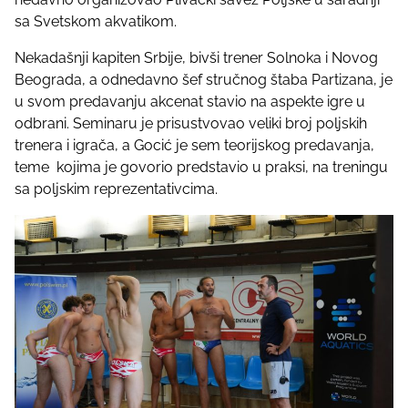
h
sa Svetskom akvatikom.
i
Nekadašnji kapiten Srbije, bivši trener Solnoka i Novog
s
Beograda, a odnedavno šef stručnog štaba Partizana, je
p
u svom predavanju akcenat stavio na aspekte igre u
o
odbrani. Seminaru je prisustvovao veliki broj poljskih
s
trenera i igrača, a Gocić je sem teorijskog predavanja,
t
teme kojima je govorio predstavio u praksi, na treningu
o
sa poljskim reprezentativcima.
n
: