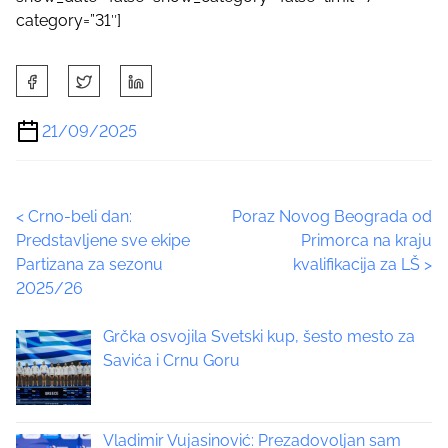
category=”31″]
S
h
a
21/09/2025
r
e
t
P
<
Crno-beli dan:
Poraz Novog Beograda od
h
Predstavljene sve ekipe
Primorca na kraju
i
o
Partizana za sezonu
kvalifikacija za LŠ
>
s
2025/26
p
s
o
t
Grčka osvojila Svetski kup, šesto mesto za
s
Savića i Crnu Goru
t
s
o
n
n
:
Vladimir Vujasinović: Prezadovoljan sam