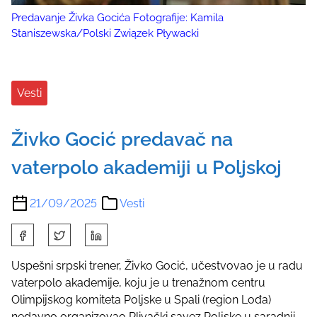
Predavanje Živka Gocića Fotografije: Kamila
Staniszewska/Polski Związek Pływacki
Vesti
Živko Gocić predavač na
vaterpolo akademiji u Poljskoj
21/09/2025
Vesti
S
h
a
Uspešni srpski trener, Živko Gocić, učestvovao je u radu
r
vaterpolo akademije, koju je u trenažnom centru
e
Olimpijskog komiteta Poljske u Spali (region Lođa)
t
nedavno organizovao Plivački savez Poljske u saradnji