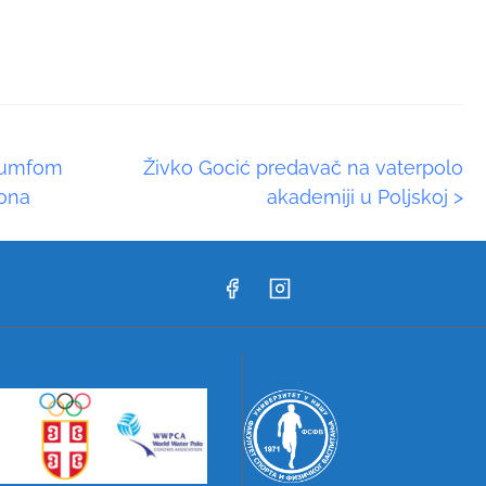
ijumfom
Živko Gocić predavač na vaterpolo
ona
akademiji u Poljskoj
>