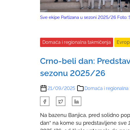
Sve ekipe Partizana u sezoni 2025/26 Foto:
Domaća i regionalna takmičenja
Evrop
Crno-beli dan: Predstav
sezonu 2025/26
21/09/2025
Domaća i regionalna
S
h
Na bazenu Banjica, pred solidno pop
a
dan“ na kome su predstavljene sve 
r