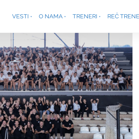
je, Smetanina 2, Beograd
+381 63 301431
waterpoloco
VESTI
O NAMA
TRENERI
REČ TREN