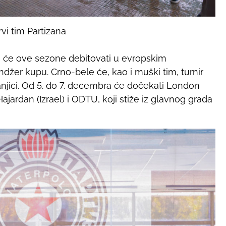
rvi tim Partizana
n će ove sezone debitovati u evropskim
žer kupu. Crno-bele će, kao i muški tim, turnir
Banjici. Od 5. do 7. decembra će dočekati London
ajardan (Izrael) i ODTU, koji stiže iz glavnog grada