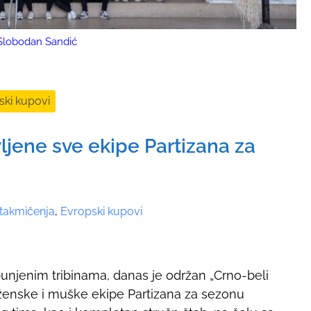
 Slobodan Sandić
ski kupovi
ljene sve ekipe Partizana za
 takmičenja
,
Evropski kupovi
unjenim tribinama, danas je održan „Crno-beli
ženske i muške ekipe Partizana za sezonu