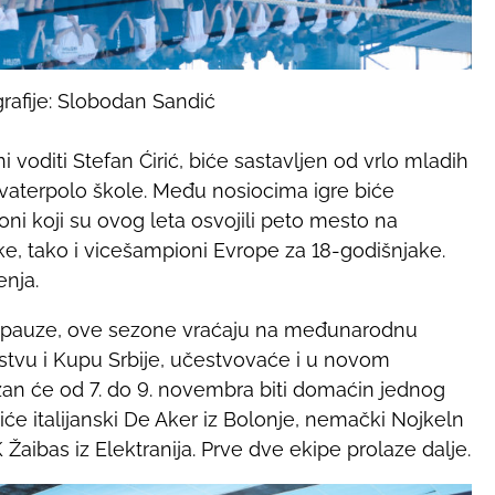
rafije: Slobodan Sandić
ni voditi Stefan Ćirić, biće sastavljen od vrlo mladih
vaterpolo škole. Među nosiocima igre biće
 oni koji su ovog leta osvojili peto mesto na
, tako i vicešampioni Evrope za 18-godišnjake.
enja.
će pauze, ove sezone vraćaju na međunarodnu
stvu i Kupu Srbije, učestvovaće i u novom
zan će od 7. do 9. novembra biti domaćin jednog
tiće italijanski De Aker iz Bolonje, nemački Nojkeln
VK Žaibas iz Elektranija. Prve dve ekipe prolaze dalje.