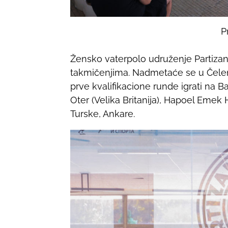
P
Žensko vaterpolo udruženje Partiza
takmičenjima. Nadmetaće se u Čelend
prve kvalifikacione runde igrati na 
Oter (Velika Britanija), Hapoel Emek H
Turske, Ankare.