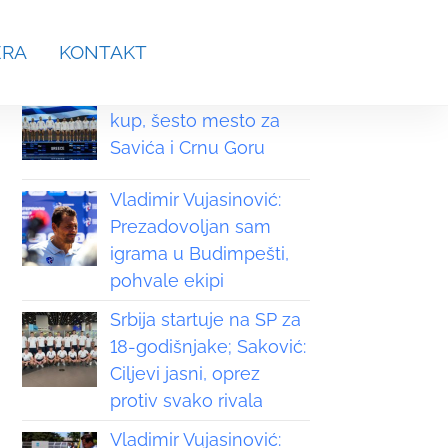
aches.srb@gmail.com
ERA
KONTAKT
Grčka osvojila Svetski
kup, šesto mesto za
Savića i Crnu Goru
Vladimir Vujasinović:
Prezadovoljan sam
igrama u Budimpešti,
pohvale ekipi
Srbija startuje na SP za
18-godišnjake; Saković:
Ciljevi jasni, oprez
protiv svako rivala
Vladimir Vujasinović: