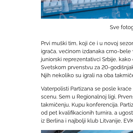
Sve fotog
Prvi muški tim, koji će i u novoj sezo
igrača, većinom izdanaka crno-bele 
juniorski reprezentativci Srbije, kako
Svetskom prvenstvu za 20-godišnjake
Njih nekoliko su igrali na oba takmič
Vaterpolisti Partizana se posle kra
scenu. Sem u Regionalnoj ligi, Prven
takmičenju, Kupu konferencija. Parti
od pet kvalifikacionih turnira, a ugos
iz Berlina i najbolji klub Litvanije, E