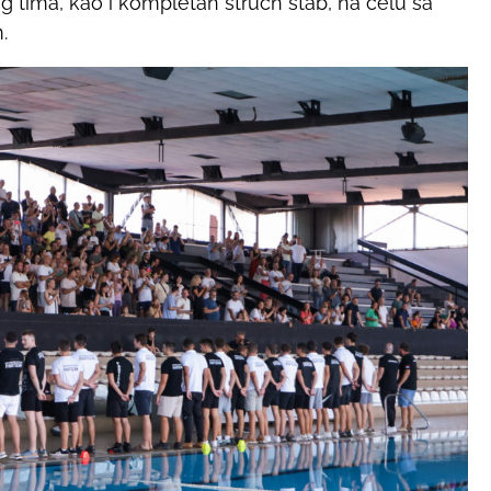
 tima, kao i kompletan stručn štab, na čelu sa
.