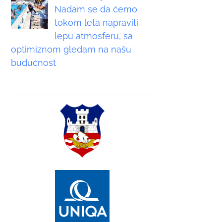
Nadam se da ćemo
tokom leta napraviti
lepu atmosferu, sa
optimiznom gledam na našu
budućnost