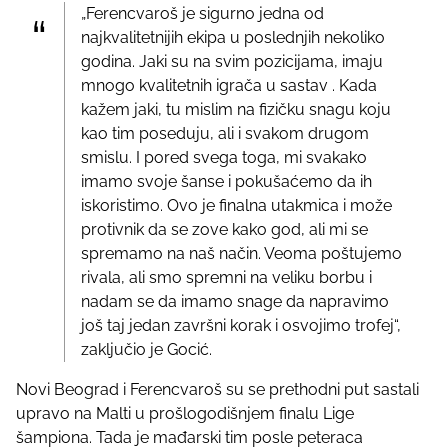
„Ferencvaroš je sigurno jedna od
najkvalitetnijih ekipa u poslednjih nekoliko
godina. Jaki su na svim pozicijama, imaju
mnogo kvalitetnih igrača u sastav . Kada
kažem jaki, tu mislim na fizičku snagu koju
kao tim poseduju, ali i svakom drugom
smislu. I pored svega toga, mi svakako
imamo svoje šanse i pokušaćemo da ih
iskoristimo. Ovo je finalna utakmica i može
protivnik da se zove kako god, ali mi se
spremamo na naš način. Veoma poštujemo
rivala, ali smo spremni na veliku borbu i
nadam se da imamo snage da napravimo
još taj jedan završni korak i osvojimo trofej“,
zaključio je Gocić.
Novi Beograd i Ferencvaroš su se prethodni put sastali
upravo na Malti u prošlogodišnjem finalu Lige
šampiona. Tada je mađarski tim posle peteraca