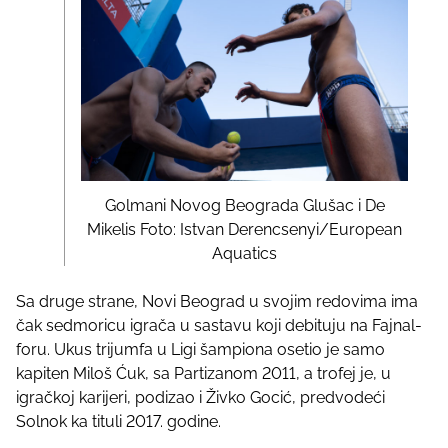
Golmani Novog Beograda Glušac i De
Mikelis Foto: Istvan Derencsenyi/European
Aquatics
Sa druge strane, Novi Beograd u svojim redovima ima
čak sedmoricu igrača u sastavu koji debituju na Fajnal-
foru. Ukus trijumfa u Ligi šampiona osetio je samo
kapiten Miloš Ćuk, sa Partizanom 2011, a trofej je, u
igračkoj karijeri, podizao i Živko Gocić, predvodeći
Solnok ka tituli 2017. godine.