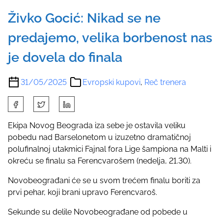
Živko Gocić: Nikad se ne
predajemo, velika borbenost nas
je dovela do finala
31/05/2025
Evropski kupovi
,
Reč trenera
S
h
a
Ekipa Novog Beograda iza sebe je ostavila veliku
r
pobedu nad Barselonetom u izuzetno dramatičnoj
e
polufinalnoj utakmici Fajnal fora Lige šampiona na Malti i
t
okreću se finalu sa Ferencvarošem (nedelja, 21.30).
h
Novobeograđani će se u svom trećem finalu boriti za
i
prvi pehar, koji brani upravo Ferencvaroš.
s
p
Sekunde su delile Novobeograđane od pobede u
o