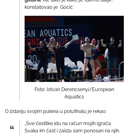
konstatovao je Gocić
Foto: Istvan Derencsenyi/European
Aquatics
O izdanju svojim pulena u polufinalu je rekao:
„Sve čestitke idu na račun mojih igrača.
Svaka im čast i zaista sam ponosan na njih.