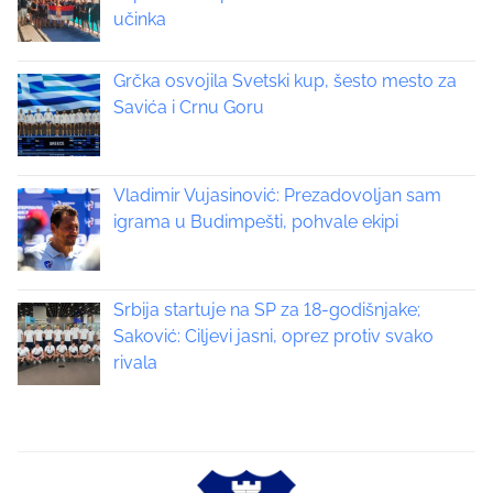
t
učinka
s
t
s
o
Grčka osvojila Svetski kup, šesto mesto za
n
Savića i Crnu Goru
n
:
a
Vladimir Vujasinović: Prezadovoljan sam
v
igrama u Budimpešti, pohvale ekipi
i
g
Srbija startuje na SP za 18-godišnjake;
a
Saković: Ciljevi jasni, oprez protiv svako
rivala
t
i
o