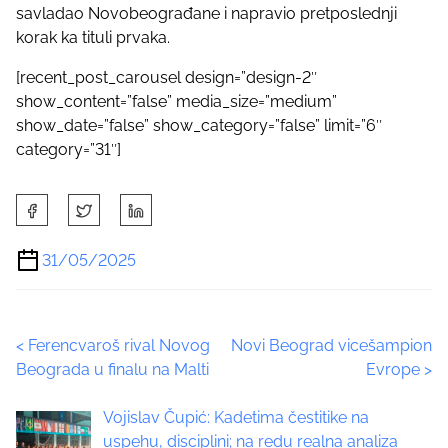
savladao Novobeograđane i napravio pretposlednji
korak ka tituli prvaka.
[recent_post_carousel design=”design-2″
show_content=”false” media_size=”medium”
show_date=”false” show_category=”false” limit=”6″
category=”31″]
S
h
a
31/05/2025
r
e
t
P
<
Ferencvaroš rival Novog
Novi Beograd vicešampion
h
Beograda u finalu na Malti
Evrope
>
i
o
s
Vojislav Čupić: Kadetima čestitike na
p
s
uspehu, disciplini; na redu realna analiza
o