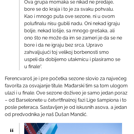
Ova grupa momaka se nikad ne predaje,
bore se do kraja i to je za svaku pohvalu.
Kao i mnogo puta ove sezone, ni u ovom
polufinalu nisu gubili nadu. Oni nekad igraju
bolje, nekad lošije, sa mnogo grešaka, ali
ono što ne može da im se zameri je da se ne
bore i da ne igraju bez srca. Upravo
zahvaljujući toj velikoj borbenosti smo
uspeli da dobijemo utakmicu i plasiramo se
u finale“.
Ferencvaroš je i pre početka sezone slovio za najvećeg
favorita za osvajanje titule. Mađarski tim sa tom ulogom
ulazi i u finale. Ove sezone doživeo je samo jedan poraz
– od Barselonete u četvrtfinalnoj fazi Lige šampiona i to
posle peteraca. Sastavljen je od iskusnih asova, a jedan
od predvodnika je naš Dušan Mandić.