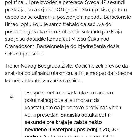
polufinalu i pre izvođenja peteraca. Svega 42 sekundi
s
pre kraja, poveo je sa 10:9 golom Skumpakisa, potom
t
uspeo da se odbrani u poslednjem napadu Barselonete
o
i imao loptu koju je samo trebalo da sačuva do
n
poslednjeg zvuka sirene. Ali, četiri sekunde pre kraja
:
sudije su dosudile kontrafaul Milošu Ćuku nad
Granadosom. Barseloneta je do izjednačenja došla
sekund pre kraja.
Trener Novog Beograda Živko Gocić ne želi previše da
analizira polufinalnu utakmicu, ali nije mogao da izbegne
komentar kontroverzne završnice.
„Bespredmetno je sada ulaziti u analizu
polufinalnog duela, ali moram da
konstatujem da je ponovo protiv nas viđen
veliki presedan.
Sudijska odluka četiri
sekunde pre kraja je zaista nešto
neviđeno u vaterpolu poslednjih 20, 30
godina
. Ali, tako je kako je, idemo dalje“,