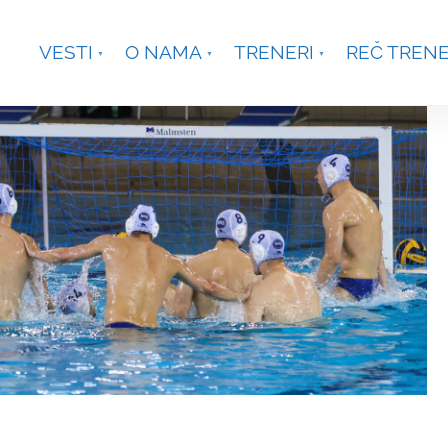
je, Smetanina 2, Beograd
+381 63 301431
waterpoloco
VESTI
O NAMA
TRENERI
REČ TREN