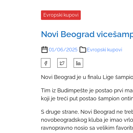
Evropski kupovi
Novi Beograd vicešam
01/06/2025
Evropski kupovi
S
h
Novi Beograd je u finalu Lige šampi
a
r
Tim iz Budimpešte je postao prvi mađa
e
koji je treći put postao šampion onti
t
h
S druge strane, Novi Beograd ne tre
i
novobeogradskog kluba je imao vrlo 
s
ravnopravno nosio sa velikim favorit