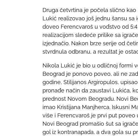
Druga četvrtina je počela slično kao 
Lukić realizovao još jednu šansu sa
doveo Ferencvaroš u vođstvo od 5:4 
realizacijom sledeće prilike sa igr
izjednačio. Nakon brze serije od četi
stvrdnula odbranu, a rezultat je os
Nikola Lukić je bio u odličnoj formi 
Beograd je ponovo poveo, ali ne zadu
godine, Stilijanos Argiropulos, upisao
pronađe način da zaustavi Lukića, 
prednost Novom Beogradu. Novi Beogr
imao Kristijana Manjherca. Iskusni 
više i Ferencvaroš je prvi put poveo
Novi Beograd promašio šut sa igrače
gol iz kontranapada, a dva gola su prvi 