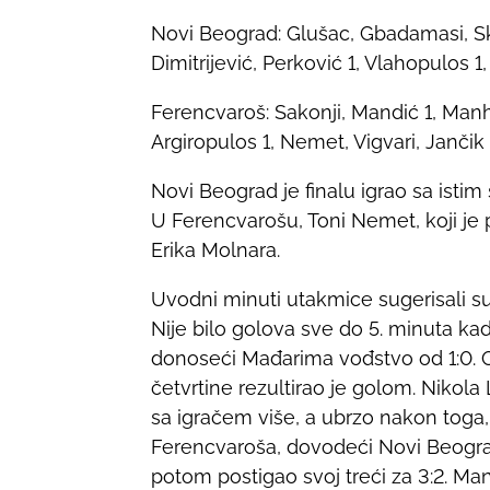
Novi Beograd: Glušac, Gbadamasi, Sku
Dimitrijević, Perković 1, Vlahopulos 1,
Ferencvaroš: Sakonji, Mandić 1, Manh
Argiropulos 1, Nemet, Vigvari, Jančik 
Novi Beograd je finalu igrao sa istim
U Ferencvarošu, Toni Nemet, koji je 
Erika Molnara.
Uvodni minuti utakmice sugerisali su 
Nije bilo golova sve do 5. minuta kad
donoseći Mađarima vođstvo od 1:0. O
četvrtine rezultirao je golom. Nikol
sa igračem više, a ubrzo nakon toga,
Ferencvaroša, dovodeći Novi Beograd
potom postigao svoj treći za 3:2. Ma