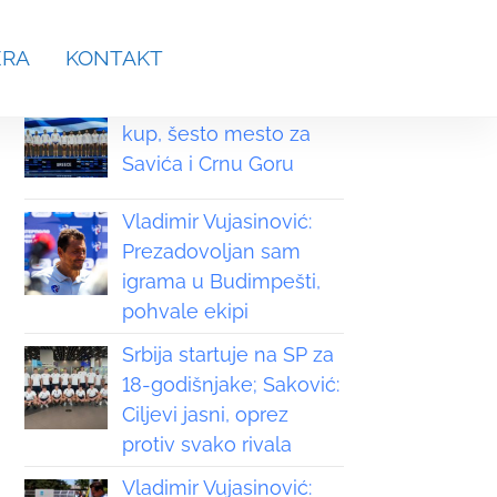
aches.srb@gmail.com
ERA
KONTAKT
Grčka osvojila Svetski
kup, šesto mesto za
Savića i Crnu Goru
Vladimir Vujasinović:
Prezadovoljan sam
igrama u Budimpešti,
pohvale ekipi
Srbija startuje na SP za
18-godišnjake; Saković:
Ciljevi jasni, oprez
protiv svako rivala
Vladimir Vujasinović: