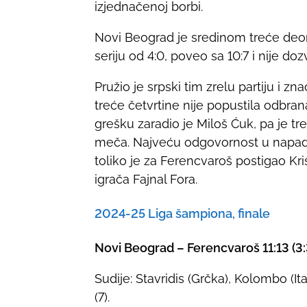
p
izjednačenoj borbi.
o
Novi Beograd je sredinom treće deon
s
seriju od 4:0, poveo sa 10:7 i nije do
t
o
Pružio je srpski tim zrelu partiju i z
n
treće četvrtine nije popustila odbra
:
grešku zaradio je Miloš Ćuk, pa je 
meča. Najveću odgovornost u napadu 
toliko je za Ferencvaroš postigao Kris
igrača Fajnal Fora.
2024-25 Liga šampiona, finale
Novi Beograd – Ferencvaroš 11:13 (3:3,
Sudije: Stavridis (Grčka), Kolombo (Ita
(7).