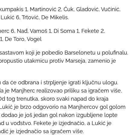
mpakis 1, Martinović 2, Ćuk, Gladović, Vučinić,
 Lukić 6, Trtović, De Mikelis.
erc 6, Nađ, Vamoš 1, Di Soma 1, Fekete 2,
1, De Toro, Vogel
 sastavom koji je pobedio Barselonetu u polufinalu.
propustio utakmicu protiv Marseja, zamenio je
da će odbrana i strpljenje igrati ključnu ulogu.
a je Manjherc realizovao priliku sa igračem više,
d tog trenutka, skoro svaki napad do kraja
a Lukić je brzo odgovorio na Manjhercov gol golom
 dodao je još jedan gol nakon izgubljene lopte
 u vođstvo. Fekete je izjednačio, a Lukić je
ndić je izjednačio sa igračem više.