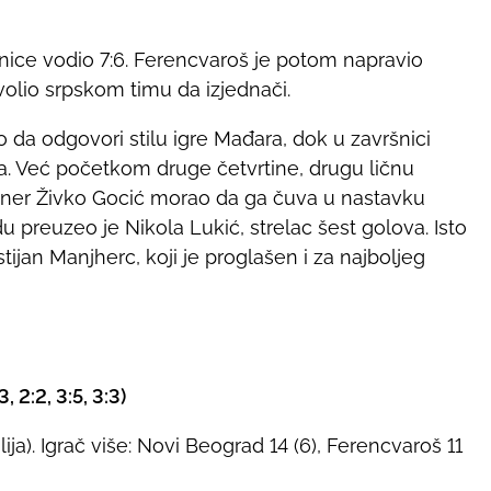
ice vodio 7:6. Ferencvaroš je potom napravio
zvolio srpskom timu da izjednači.
nao da odgovori stilu igre Mađara, dok u završnici
na. Već početkom druge četvrtine, drugu ličnu
trener Živko Gocić morao da ga čuva u nastavku
preuzeo je Nikola Lukić, strelac šest golova. Isto
tijan Manjherc, koji je proglašen i za najboljeg
 2:2, 3:5, 3:3)
lija). Igrač više: Novi Beograd 14 (6), Ferencvaroš 11