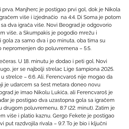
i prva. Manjherc je postigao prvi gol, dok je Nikola
 igračem više i izjednačio na 4:4. Di Soma je potom
sa dva igrača više. Novi Beograd je odgovorio
ačem više, a Skumpakis je pogodio mrežu i
ri gola za samo dva i po minuta, oba tima su
tao nepromenjen do poluvremena – 5:5.
večeras. U 18. minutu je dodao i peti gol. Novi
go, jer se najbolji strelac Lige šampiona 2025.
 u strelce – 6:6. Ali, Ferencvaroš nije mogao da
koji je udarcem sa šest metara doneo novu
ad je imao Nikolu Lukića, ali Ferencvaroš je
Mađar je postigao dva uzastopna gola sa igračem
 u drugom poluvremenu, 8:7 (22. minut). Zatim je
m više i platio kaznu. Gergo Fekete je postigao
put razdvojila rivala – 9:7. To je bio i ključni