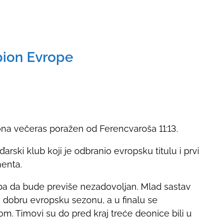
pion Evrope
ona večeras poražen od Ferencvaroša 11:13.
rski klub koji je odbranio evropsku titulu i prvi
nenta.
ba da bude previše nezadovoljan. Mlad sastav
dobru evropsku sezonu, a u finalu se
om. Timovi su do pred kraj treće deonice bili u