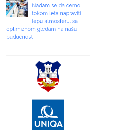
Nadam se da ćemo
tokom leta napraviti
lepu atmosferu, sa
optimiznom gledam na našu
budućnost