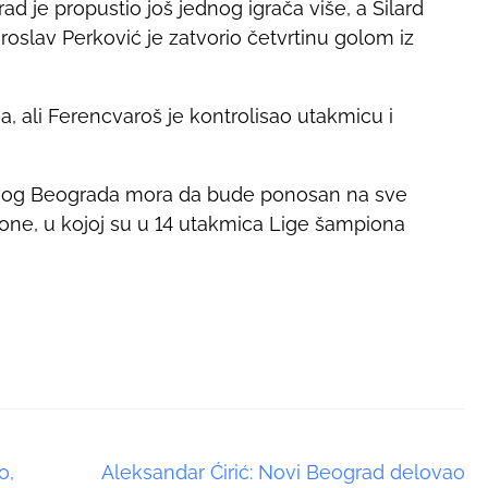
d je propustio još jednog igrača više, a Silard
Miroslav Perković je zatvorio četvrtinu golom iz
a, ali Ferencvaroš je kontrolisao utakmicu i
ovog Beograda mora da bude ponosan na sve
one, u kojoj su u 14 utakmica Lige šampiona
o,
Aleksandar Ćirić: Novi Beograd delovao