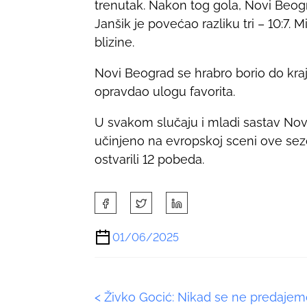
trenutak. Nakon tog gola, Novi Beogra
Janšik je povećao razliku tri – 10:7. 
blizine.
Novi Beograd se hrabro borio do kraj
opravdao ulogu favorita.
U svakom slučaju i mladi sastav N
učinjeno na evropskoj sceni ove sez
ostvarili 12 pobeda.
S
h
a
01/06/2025
r
e
t
P
<
Živko Gocić: Nikad se ne predajem
h