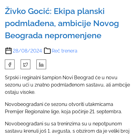
Živko Gocić: Ekipa planski
podmlađena, ambicije Novog
Beograda nepromenjene
28/08/2024
Reč trenera
S
h
a
Srpski i reginalni šampion Novi Beograd će u novu
r
sezonu ući u znatno podmlađenom sastavu, ali ambcije
e
ostaju visoke.
t
Novobeograđani će sezonu otvoriti utakmicama
h
Premijer Regionalne lige, koja počinje 21. septembra.
i
s
Novobeograđani su sa treninzima su u nepotpunom
p
sastavu krenuli još 1. avgusta, s obzirom da je veliki broj
o