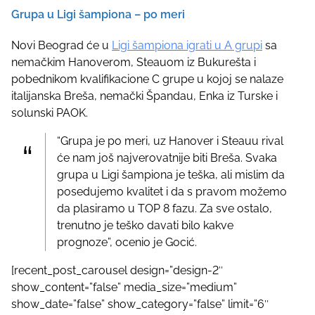
Grupa u Ligi šampiona – po meri
Novi Beograd će u
Ligi šampiona igrati u A grupi
sa
nemačkim Hanoverom, Steauom iz Bukurešta i
pobednikom kvalifikacione C grupe u kojoj se nalaze
italijanska Breša, nemački Špandau, Enka iz Turske i
solunski PAOK.
“Grupa je po meri, uz Hanover i Steauu rival
će nam još najverovatnije biti Breša. Svaka
grupa u Ligi šampiona je teška, ali mislim da
posedujemo kvalitet i da s pravom možemo
da plasiramo u TOP 8 fazu. Za sve ostalo,
trenutno je teško davati bilo kakve
prognoze”, ocenio je Gocić.
[recent_post_carousel design=”design-2″
show_content=”false” media_size=”medium”
show_date=”false” show_category=”false” limit=”6″