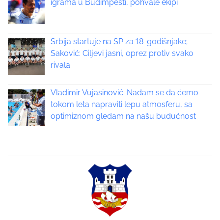
a
igrama u Budimpešti, pohvale ekipi
v
i
Srbija startuje na SP za 18-godišnjake;
Saković: Ciljevi jasni, oprez protiv svako
g
rivala
a
Vladimir Vujasinović: Nadam se da ćemo
t
tokom leta napraviti lepu atmosferu, sa
optimiznom gledam na našu budućnost
i
o
n