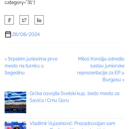
category=”31″]
S
h
a
28/08/2024
r
e
t
P
<
Srpskim juniorima prvo
Miloš Korolija odredio
h
mesto na turniru u
sastav juniorske
i
o
Segedinu
reprezentacije za EP u
s
Burgasu
>
p
s
o
t
Grčka osvojila Svetski kup, šesto mesto za
s
Savića i Crnu Goru
t
s
o
n
n
:
Vladimir Vujasinović: Prezadovoljan sam