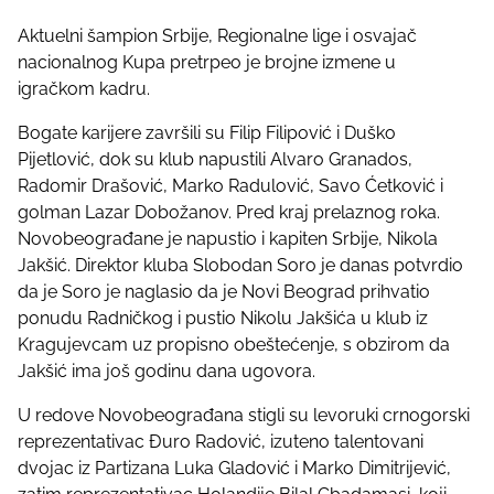
Aktuelni šampion Srbije, Regionalne lige i osvajač
nacionalnog Kupa pretrpeo je brojne izmene u
igračkom kadru.
Bogate karijere završili su Filip Filipović i Duško
Pijetlović, dok su klub napustili Alvaro Granados,
Radomir Drašović, Marko Radulović, Savo Ćetković i
golman Lazar Dobožanov. Pred kraj prelaznog roka.
Novobeograđane je napustio i kapiten Srbije, Nikola
Jakšić. Direktor kluba Slobodan Soro je danas potvrdio
da je Soro je naglasio da je Novi Beograd prihvatio
ponudu Radničkog i pustio Nikolu Jakšića u klub iz
Kragujevcam uz propisno obeštećenje, s obzirom da
Jakšić ima još godinu dana ugovora.
U redove Novobeograđana stigli su levoruki crnogorski
reprezentativac Đuro Radović, izuteno talentovani
dvojac iz Partizana Luka Gladović i Marko Dimitrijević,