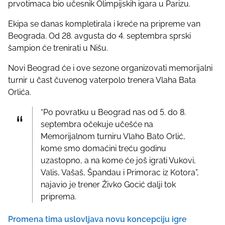
prvotimaca bio učesnik Olimpijskih igara u Parizu.
s
t
Ekipa se danas kompletirala i kreće na pripreme van
o
Beograda. Od 28. avgusta do 4. septembra sprski
n
šampion će trenirati u Nišu.
:
Novi Beograd će i ove sezone organizovati memorijalni
turnir u čast čuvenog vaterpolo trenera Vlaha Bata
Orlića.
“Po povratku u Beograd nas od 5. do 8.
septembra očekuje učešće na
Memorijalnom turniru Vlaho Bato Orlić,
kome smo domaćini treću godinu
uzastopno, a na kome će još igrati Vukovi,
Valis, Vašaš, Špandau i Primorac iz Kotora”,
najavio je trener Živko Gocić dalji tok
priprema.
Promena tima uslovljava novu koncepciju igre