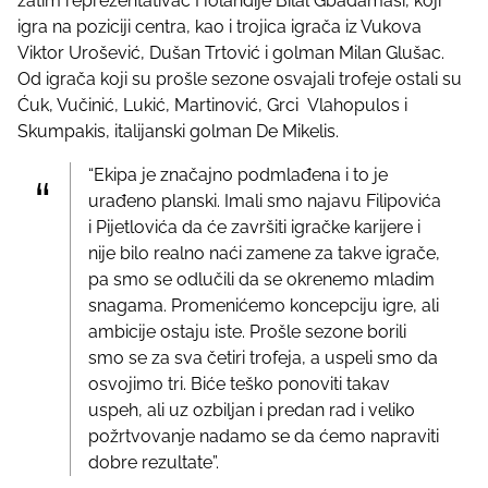
zatim reprezentativac Holandije Bilal Gbadamasi, koji
igra na poziciji centra, kao i trojica igrača iz Vukova
Viktor Urošević, Dušan Trtović i golman Milan Glušac.
Od igrača koji su prošle sezone osvajali trofeje ostali su
Ćuk, Vučinić, Lukić, Martinović, Grci Vlahopulos i
Skumpakis, italijanski golman De Mikelis.
“Ekipa je značajno podmlađena i to je
urađeno planski. Imali smo najavu Filipovića
i Pijetlovića da će završiti igračke karijere i
nije bilo realno naći zamene za takve igrače,
pa smo se odlučili da se okrenemo mladim
snagama. Promenićemo koncepciju igre, ali
ambicije ostaju iste. Prošle sezone borili
smo se za sva četiri trofeja, a uspeli smo da
osvojimo tri. Biće teško ponoviti takav
uspeh, ali uz ozbiljan i predan rad i veliko
požrtvovanje nadamo se da ćemo napraviti
dobre rezultate”.