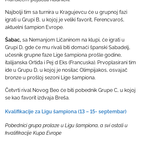
Najbolji tim sa turnira u Kragujevcu će u grupnoj fazi
igrati u Grupi B, u kojoj je veliki favorit, Ferencvaroš,
aktuelni šampion Evrope.
Šabac,
sa Nemanjom Ličaninom na klupi, će igrati u
Grupi D, gde će mu rivali biti domaći španski Sabadelj,
učesnik grupne faze Lige šampiona prošle godine,
italijanska Ortiđa i Pej d Eks (Francuska). Prvoplasirani tim
ide u Grupu D, u kojoj je nosilac Olimpijakos, osvajač
bronze u prošloj sezoni Lige šampiona.
Četvrti rival Novog Beo će biti pobednik Grupe C, u kojoj
se kao favorit izdvaja Breša.
Kvalifikacije za Ligu šampiona (13 – 15- septembar)
Pobednici grupa prolaze u Ligu šampiona, a svi ostali u
kvalifikacije Kupa Evrope