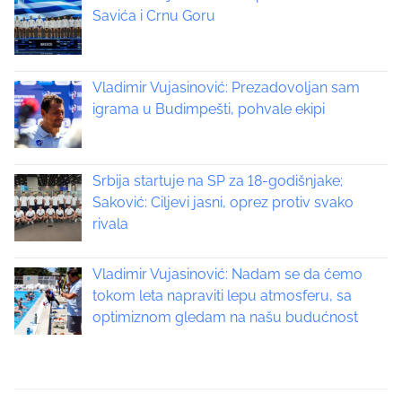
t
Savića i Crnu Goru
s
t
s
o
n
Vladimir Vujasinović: Prezadovoljan sam
n
:
igrama u Budimpešti, pohvale ekipi
a
v
Srbija startuje na SP za 18-godišnjake;
i
Saković: Ciljevi jasni, oprez protiv svako
rivala
g
a
Vladimir Vujasinović: Nadam se da ćemo
tokom leta napraviti lepu atmosferu, sa
t
optimiznom gledam na našu budućnost
i
o