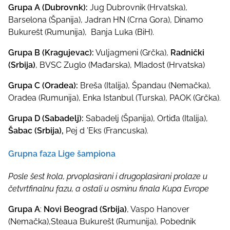
Grupa A (Dubrovnk):
Jug Dubrovnik (Hrvatska),
Barselona (Španija), Jadran HN (Crna Gora), Dinamo
Bukurešt (Rumunija), Banja Luka (BiH).
Grupa B (Kragujevac):
Vuljagmeni (Grčka),
Radnički
(Srbija)
, BVSC Zuglo (Mađarska), Mladost (Hrvatska)
Grupa C (Oradea):
Breša (Italija), Špandau (Nemačka),
Oradea (Rumunija), Enka Istanbul (Turska), PAOK (Grčka).
Grupa D (Sabadelj):
Sabadelj (Španija), Ortiđa (Italija),
Šabac (Srbija),
Pej d ’Eks (Francuska).
Grupna faza Lige šampiona
Posle šest kola, prvoplasirani i drugoplasirani prolaze u
četvrtfinalnu fazu, a ostali u osminu finala Kupa Evrope
Grupa A
:
Novi Beograd (Srbija)
, Vaspo Hanover
(Nemačka),Steaua Bukurešt (Rumunija), Pobednik