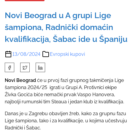
Novi Beograd u A grupi Lige
šampiona, Radnički domaćin
kvalifikacija, Šabac ide u Španiju
13/08/2024
Evropski kupovi
S
h
a
Novi Beograd
će u prvoj fazi grupnog takmičenja Lige
r
šampiona 2024/25 igrati u Grupi A. Protivnici ekipe
e
Živka Gocića biće nemački prvak Vaspo Hanovera,
t
najbolji rumunski tim Steaua i jedan klub iz kvalifikacija.
h
Danas je u Zagrebu obavljen žreb, kako za grupnu fazu
i
Lige šampiona, tako i za kvalifikacije, u kojima učestvuju
s
Radnički i Šabac.
p