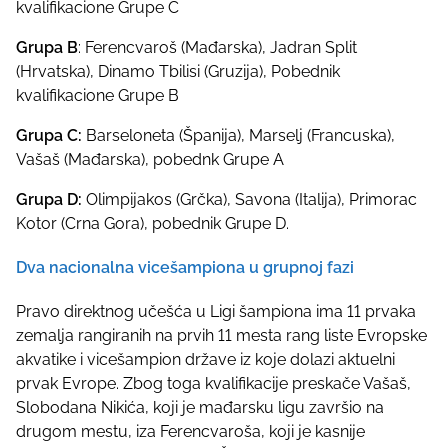
kvalifikacione Grupe C
Grupa B
: Ferencvaroš (Mađarska), Jadran Split
(Hrvatska), Dinamo Tbilisi (Gruzija), Pobednik
kvalifikacione Grupe B
Grupa C:
Barseloneta (Španija), Marselj (Francuska),
Vašaš (Mađarska), pobednk Grupe A
Grupa D:
Olimpijakos (Grčka), Savona (Italija), Primorac
Kotor (Crna Gora), pobednik Grupe D.
Dva nacionalna vicešampiona u grupnoj fazi
Pravo direktnog učešća u Ligi šampiona ima 11 prvaka
zemalja rangiranih na prvih 11 mesta rang liste Evropske
akvatike i vicešampion države iz koje dolazi aktuelni
prvak Evrope. Zbog toga kvalifikacije preskače Vašaš,
Slobodana Nikića, koji je mađarsku ligu završio na
drugom mestu, iza Ferencvaroša, koji je kasnije