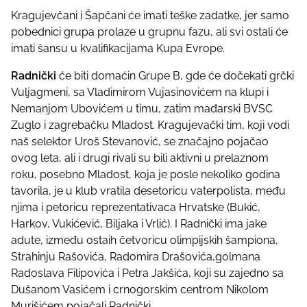
o
Kragujevčani i Šapčani će imati teške zadatke, jer samo
s
pobednici grupa prolaze u grupnu fazu, ali svi ostali će
t
imati šansu u kvalifikacijama Kupa Evrope.
o
n
Radnički
će biti domaćin Grupe B, gde će dočekati grčki
:
Vuljagmeni, sa Vladimirom Vujasinovićem na klupi i
Nemanjom Ubovićem u timu, zatim mađarski BVSC
Zuglo i zagrebačku Mladost. Kragujevački tim, koji vodi
naš selektor Uroš Stevanović, se značajno pojačao
ovog leta, ali i drugi rivali su bili aktivni u prelaznom
roku, posebno Mladost, koja je posle nekoliko godina
tavorila, je u klub vratila desetoricu vaterpolista, među
njima i petoricu reprezentativaca Hrvatske (Bukić,
Harkov, Vukićević, Biljaka i Vrlić). I Radnički ima jake
adute, između ostaih četvoricu olimpijskih šampiona,
Strahinju Rašovića, Radomira Drašovića,golmana
Radoslava Filipovića i Petra Jakšića, koji su zajedno sa
Dušanom Vasićem i crnogorskim centrom Nikolom
Murišićem pojačali Radnički.