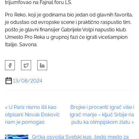
trijumfovao na Fajnal foru LŠ.
Pro Reko, koji je godinama bio jedan od glavnih favorita,
je odustao od evropske scene i praktično raspustio tim,
pošto je glavni finansijer Gabrijele Volpi napustio klub.
Umesto Pro Reka u grupnoj fazi će igrati vicešampion
Italije, Savona.
S
h
a
13/08/2024
r
e
t
P
<
U Pariz nismo išli kao
Brojke i procenti: Igrač više i
h
otpisani; Novak Đoković
igrač manje – ključ Srbije na
i
o
nam je pomogao
putu ka olimpijskom zlatu
>
s
p
s
Grčka osvojila Svetski kup, šesto mesto za
o