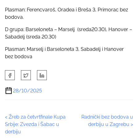
Plasman: Ferencvaroš, Oradea i Breša 3, Primorac bez
bodova.
D grupa: Barseloneta – Marselj (sreda20.30), Hanover –
Sabadelj (sreda 20.30)
Plasman: Marselj i Barseloneta 3, Sabadelj i Hanover
bez bodova
S
h
a
28/10/2025
r
e
t
P
<
Žreb za četvrtfinale Kupa
Radnički bez bodova u
h
Srbije: Zvezda i Šabac u
derbiju u Zagrebu
>
i
o
derbiju
s