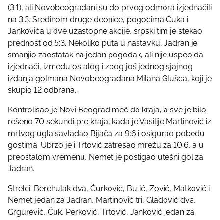
t
(3:1), ali Novobeograđani su do prvog odmora izjednačili
o
na 3:3. Sredinom druge deonice, pogocima Ćuka i
n
Jankovića u dve uzastopne akcije, srpski tim je stekao
:
prednost od 5:3. Nekoliko puta u nastavku, Jadran je
smanjio zaostatak na jedan pogodak, ali nije uspeo da
izjednači, između ostalog i zbog još jednog sjajnog
izdanja golmana Novobeograđana Milana Glušca, koji je
skupio 12 odbrana.
Kontrolisao je Novi Beograd meč do kraja, a sve je bilo
rešeno 70 sekundi pre kraja, kada je Vasilije Martinović iz
mrtvog ugla savladao Bijača za 9:6 i osigurao pobedu
gostima. Ubrzo je i Trtović zatresao mrežu za 10:6, a u
preostalom vremenu, Nemet je postigao utešni gol za
Jadran.
Strelci: Berehulak dva, Čurković, Butić, Zović, Matković i
Nemet jedan za Jadran, Martinović tri, Gladović dva,
Grgurević, Ćuk, Perković, Trtović, Janković jedan za