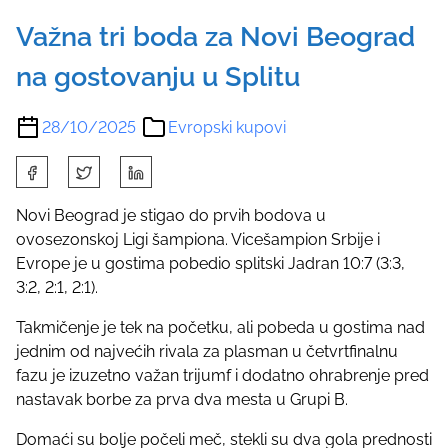
Važna tri boda za Novi Beograd
na gostovanju u Splitu
28/10/2025
Evropski kupovi
S
h
a
Novi Beograd je stigao do prvih bodova u
r
ovosezonskoj Ligi šampiona. Vicešampion Srbije i
e
Evrope je u gostima pobedio splitski Jadran 10:7 (3:3,
t
3:2, 2:1, 2:1).
h
Takmičenje je tek na početku, ali pobeda u gostima nad
i
jednim od najvećih rivala za plasman u četvrtfinalnu
s
fazu je izuzetno važan trijumf i dodatno ohrabrenje pred
p
nastavak borbe za prva dva mesta u Grupi B.
o
s
Domaći su bolje počeli meč, stekli su dva gola prednosti