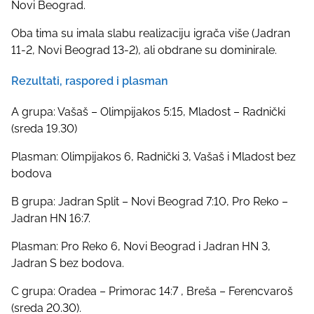
Novi Beograd.
Oba tima su imala slabu realizaciju igrača više (Jadran
11-2, Novi Beograd 13-2), ali obdrane su dominirale.
Rezultati, raspored i plasman
A grupa: Vašaš – Olimpijakos 5:15, Mladost – Radnički
(sreda 19.30)
Plasman: Olimpijakos 6, Radnički 3, Vašaš i Mladost bez
bodova
B grupa: Jadran Split – Novi Beograd 7:10, Pro Reko –
Jadran HN 16:7.
Plasman: Pro Reko 6, Novi Beograd i Jadran HN 3,
Jadran S bez bodova.
C grupa: Oradea – Primorac 14:7 , Breša – Ferencvaroš
(sreda 20.30).