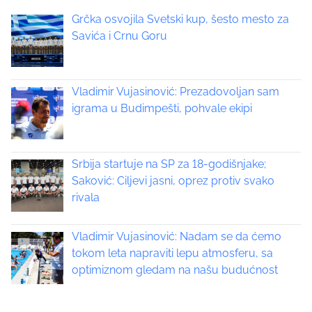
p
s
Grčka osvojila Svetski kup, šesto mesto za
o
t
Savića i Crnu Goru
s
t
s
o
n
Vladimir Vujasinović: Prezadovoljan sam
n
:
igrama u Budimpešti, pohvale ekipi
a
v
Srbija startuje na SP za 18-godišnjake;
i
Saković: Ciljevi jasni, oprez protiv svako
rivala
g
a
Vladimir Vujasinović: Nadam se da ćemo
tokom leta napraviti lepu atmosferu, sa
t
optimiznom gledam na našu budućnost
i