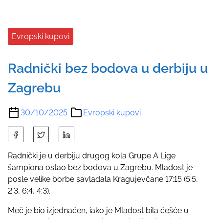
Evropski kupovi
Radnički bez bodova u derbiju u
Zagrebu
30/10/2025
Evropski kupovi
S
h
a
Radnički je u derbiju drugog kola Grupe A Lige
r
šampiona ostao bez bodova u Zagrebu. Mladost je
e
posle velike borbe savladala Kragujevčane 17:15 (5:5,
t
2:3, 6:4, 4:3).
h
Meč je bio izjednačen, iako je Mladost bila češće u
i