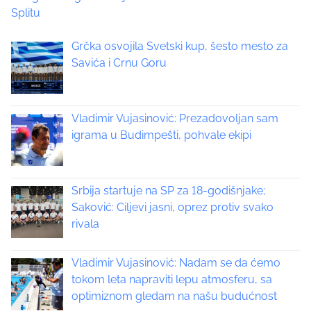
o
Splitu
s
p
s
Grčka osvojila Svetski kup, šesto mesto za
o
t
Savića i Crnu Goru
s
t
s
o
n
Vladimir Vujasinović: Prezadovoljan sam
n
:
igrama u Budimpešti, pohvale ekipi
a
v
Srbija startuje na SP za 18-godišnjake;
i
Saković: Ciljevi jasni, oprez protiv svako
rivala
g
a
Vladimir Vujasinović: Nadam se da ćemo
tokom leta napraviti lepu atmosferu, sa
t
optimiznom gledam na našu budućnost