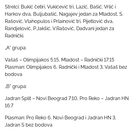
Strelci: Bukić četiri, Vukićević tri, Lazić, Bašić, Vrlić i
Harkov dva, Buljubašić, Nagajev jedan za Mladost, S.
Rašović, Vlahopulos i Prlainović tri, Pijetlović dva,
Randjelović, P.Jakšić, V.Rašović, Dadvani jedan za
Radnički.
„A“ grupa:
Vašaš – Olimpijakos 5:15, Mladost – Radnički 17:15
Plasman: Olimpijakos 6, Radnički i Mladost 3, Vašaš bez
bodova
„B“ grupa:
Jadran Split – Novi Beograd 7:10, Pro Reko – Jadran HN
16:7
Plasman: Pro Reko 6, Novi Beograd i Jadran HN 3,
Jadran S bez bodova