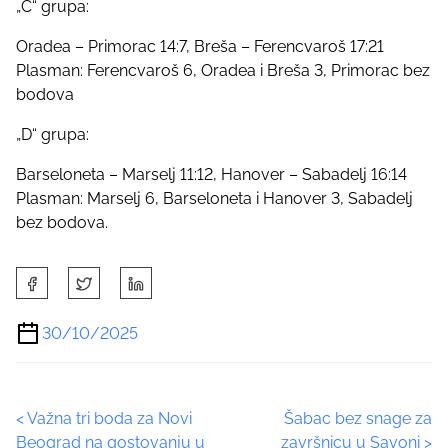
„C“ grupa:
Oradea – Primorac 14:7, Breša – Ferencvaroš 17:21
Plasman: Ferencvaroš 6, Oradea i Breša 3, Primorac bez
bodova
„D“ grupa:
Barseloneta – Marselj 11:12, Hanover – Sabadelj 16:14
Plasman: Marselj 6, Barseloneta i Hanover 3, Sabadelj
bez bodova.
S
h
a
30/10/2025
r
e
t
P
<
Važna tri boda za Novi
Šabac bez snage za
h
Beograd na gostovanju u
završnicu u Savoni
>
i