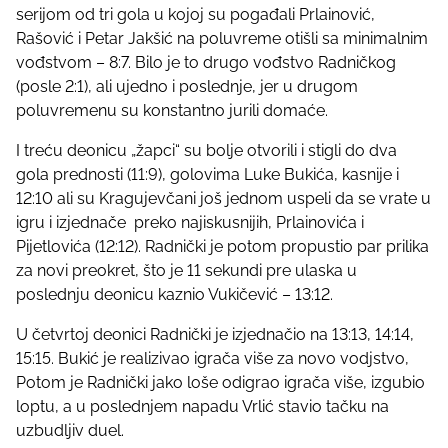
serijom od tri gola u kojoj su pogađali Prlainović,
Rašović i Petar Jakšić na poluvreme otišli sa minimalnim
vođstvom – 8:7. Bilo je to drugo vođstvo Radničkog
(posle 2:1), ali ujedno i poslednje, jer u drugom
poluvremenu su konstantno jurili domaće.
I treću deonicu „žapci“ su bolje otvorili i stigli do dva
gola prednosti (11:9), golovima Luke Bukića, kasnije i
12:10 ali su Kragujevčani još jednom uspeli da se vrate u
igru i izjednače preko najiskusnijih, Prlainovića i
Pijetlovića (12:12). Radnički je potom propustio par prilika
za novi preokret, što je 11 sekundi pre ulaska u
poslednju deonicu kaznio Vukičević – 13:12.
U četvrtoj deonici Radnički je izjednačio na 13:13, 14:14,
15:15. Bukić je realizivao igrača više za novo vodjstvo,
Potom je Radnički jako loše odigrao igrača više, izgubio
loptu, a u poslednjem napadu Vrlić stavio tačku na
uzbudljiv duel.