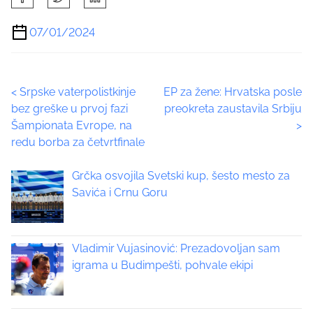
h
a
07/01/2024
r
e
t
P
<
Srpske vaterpolistkinje
EP za žene: Hrvatska posle
h
bez greške u prvoj fazi
preokreta zaustavila Srbiju
i
o
Šampionata Evrope, na
>
s
redu borba za četvrtfinale
p
s
o
t
Grčka osvojila Svetski kup, šesto mesto za
s
Savića i Crnu Goru
t
s
o
n
n
:
Vladimir Vujasinović: Prezadovoljan sam
a
igrama u Budimpešti, pohvale ekipi
v