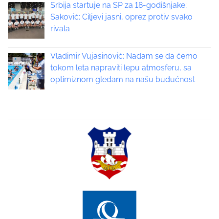
i
Srbija startuje na SP za 18-godišnjake;
Saković: Ciljevi jasni, oprez protiv svako
g
rivala
a
Vladimir Vujasinović: Nadam se da ćemo
t
tokom leta napraviti lepu atmosferu, sa
optimiznom gledam na našu budućnost
i
o
n