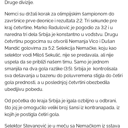
t
Druge divizije.
h
Nemci su držali korak za olimpijskim šampionom do
i
završnice prve deonice i rezultata 2:2. Tri sekunde pre
s
kraj četvrtine, Marko Radulović je pogodio za 3:2 i u
p
naredna tri dela Srbija je konstantno u vođstvu. Drugu
o
četvrtinu pogocima su otvorili Nemanja Vico i Dušan
s
Mandić golovima za 5:2. Selekcija Nemačke, koju kao
t
selektor vodi Miloš Sekulić, nije se predavala, ali nije
o
uspela da se približi našem timu. Samo je jednom
n
smanjila na dva gola razlike (3:5). Srbija je kontrolisala
:
sva dešavanja u bazenu do poluvremena stigla do četiri
gola prednosti, a u poslednjoj četvrtini obezbedila
ubedljivu pobedu.
Od početka do kraja Srbija je igala ozbiljno u odbrani,
što joj je omogućilo veliki broj šansi iz kontranapada, iz
kojih je postigla četiri gola.
Selektor Stevanović je u meču sa Nemačkom iz sstava