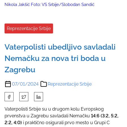
Nikola Jakšić Foto: VS Srbije/Slobodan Sandić
Reprezentacije Srbije
Vaterpolisti ubedljivo savladali
Nemačku za nova tri boda u
Zagrebu
07/01/2024
Reprezentacije Srbije
S
h
a
Vaterpolisti Srbije su u drugom kolu Evropskog
r
prvenstva u Zagrebu savladali Nemačku
14:6 (3:2, 5:2,
e
2:2, 4:0)
i praktično osigurali prvo mesto u Grupi C