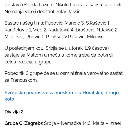
izostavio Đorđa Lazića i Nikolu Lukića, a šansu su dobili
Nemanja Vico i debitant Petar Jakšić.
Sastav našeg tima: Filipović, Mandić 3, S.Rašović 1,
Ranđelović 1, Vico 2, Radulović 4, Drašović, N.Jakšić 2,
Milojević, Ubović 1, P.Jakšić, V.Rašović, Mitrović.
U poslednjem kolu Srbija se u utorak (19 časova)
sastaje sa Maltom u meču u kome treba da potvrdi
čelnu poziciju u grupi.
Pobednik C grupe će se u osmini finala verovatno sastati
sa Francuskom.
Evropsko prvenstvo za muškarce u Hrvatskoj, drugo
kolo
Divizija 2
Grupa C (Zagreb)
: Srbija – Nemačka 14:6, Malta – Izrael