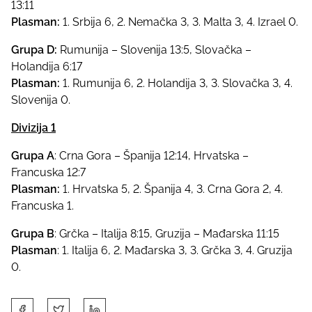
13:11
Plasman:
1. Srbija 6, 2. Nemačka 3, 3. Malta 3, 4. Izrael 0.
Grupa D:
Rumunija – Slovenija 13:5, Slovačka –
Holandija 6:17
Plasman:
1. Rumunija 6, 2. Holandija 3, 3. Slovačka 3, 4.
Slovenija 0.
Divizija 1
Grupa A
: Crna Gora – Španija 12:14, Hrvatska –
Francuska 12:7
Plasman:
1. Hrvatska 5, 2. Španija 4, 3. Crna Gora 2, 4.
Francuska 1.
Grupa B
: Grčka – Italija 8:15, Gruzija – Mađarska 11:15
Plasman
: 1. Italija 6, 2. Mađarska 3, 3. Grčka 3, 4. Gruzija
0.
S