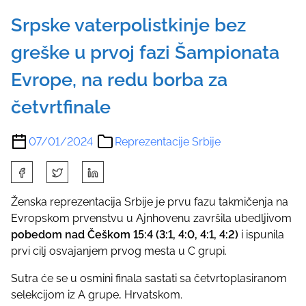
Srpske vaterpolistkinje bez
greške u prvoj fazi Šampionata
Evrope, na redu borba za
četvrtfinale
07/01/2024
Reprezentacije Srbije
S
h
a
Ženska reprezentacija Srbije je prvu fazu takmičenja na
r
Evropskom prvenstvu u Ajnhovenu završila ubedljivom
e
pobedom nad Češkom 15:4 (3:1, 4:0, 4:1, 4:2)
i ispunila
t
prvi cilj osvajanjem prvog mesta u C grupi.
h
Sutra će se u osmini finala sastati sa četvrtoplasiranom
i
selekcijom iz A grupe, Hrvatskom.
s