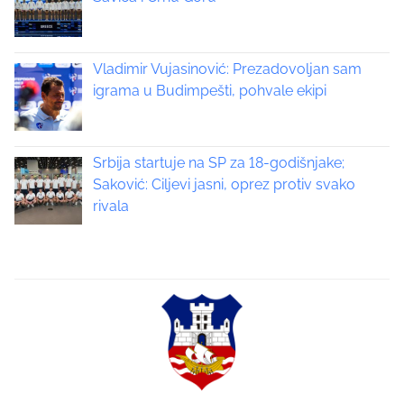
a
v
Vladimir Vujasinović: Prezadovoljan sam
i
igrama u Budimpešti, pohvale ekipi
g
a
Srbija startuje na SP za 18-godišnjake;
Saković: Ciljevi jasni, oprez protiv svako
t
rivala
i
o
n