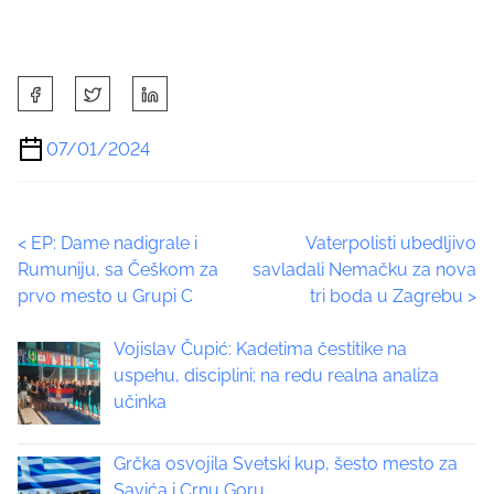
S
h
a
07/01/2024
r
e
t
P
<
EP: Dame nadigrale i
Vaterpolisti ubedljivo
h
Rumuniju, sa Češkom za
savladali Nemačku za nova
i
o
prvo mesto u Grupi C
tri boda u Zagrebu
>
s
p
s
Vojislav Čupić: Kadetima čestitike na
o
t
uspehu, disciplini; na redu realna analiza
s
učinka
t
s
o
n
Grčka osvojila Svetski kup, šesto mesto za
n
:
Savića i Crnu Goru