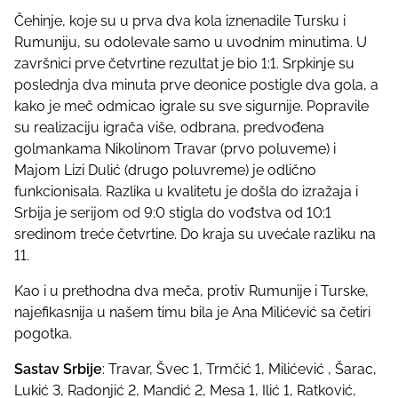
p
Čehinje, koje su u prva dva kola iznenadile Tursku i
o
Rumuniju, su odolevale samo u uvodnim minutima. U
s
završnici prve četvrtine rezultat je bio 1:1. Srpkinje su
t
poslednja dva minuta prve deonice postigle dva gola, a
o
kako je meč odmicao igrale su sve sigurnije. Popravile
n
su realizaciju igrača više, odbrana, predvođena
:
golmankama Nikolinom Travar (prvo poluveme) i
Majom Lizi Dulić (drugo poluvreme) je odlično
funkcionisala. Razlika u kvalitetu je došla do izražaja i
Srbija je serijom od 9:0 stigla do vođstva od 10:1
sredinom treće četvrtine. Do kraja su uvećale razliku na
11.
Kao i u prethodna dva meča, protiv Rumunije i Turske,
najefikasnija u našem timu bila je Ana Milićević sa četiri
pogotka.
Sastav Srbije
: Travar, Švec 1, Trmčić 1, Milićević , Šarac,
Lukić 3, Radonjić 2, Mandić 2, Mesa 1, Ilić 1, Ratković,