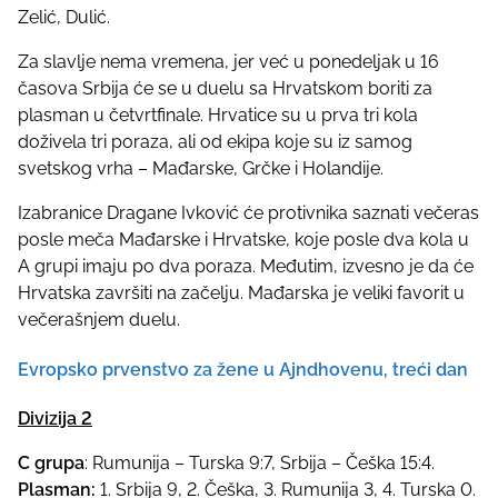
Zelić, Dulić.
Za slavlje nema vremena, jer već u ponedeljak u 16
časova Srbija će se u duelu sa Hrvatskom boriti za
plasman u četvrtfinale. Hrvatice su u prva tri kola
doživela tri poraza, ali od ekipa koje su iz samog
svetskog vrha – Mađarske, Grčke i Holandije.
Izabranice Dragane Ivković će protivnika saznati večeras
posle meča Mađarske i Hrvatske, koje posle dva kola u
A grupi imaju po dva poraza. Međutim, izvesno je da će
Hrvatska završiti na začelju. Mađarska je veliki favorit u
večerašnjem duelu.
Evropsko prvenstvo za žene u Ajndhovenu, treći dan
Divizija 2
C grupa
: Rumunija – Turska 9:7, Srbija – Češka 15:4.
Plasman:
1. Srbija 9, 2. Češka, 3. Rumunija 3, 4. Turska 0.