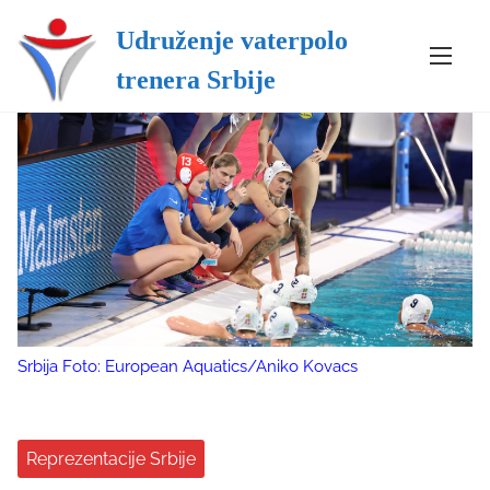
Udruženje vaterpolo
S
trenera Srbije
k
i
p
t
o
c
o
n
t
e
n
Srbija Foto: European Aquatics/Aniko Kovacs
t
Reprezentacije Srbije