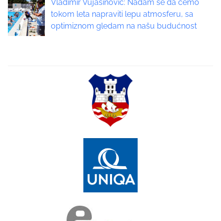
Vladimir Vujasinović: Nadam se da ćemo
tokom leta napraviti lepu atmosferu, sa
i
optimiznom gledam na našu budućnost
o
n