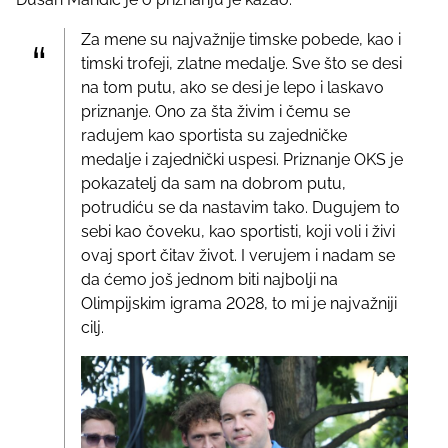
Za mene su najvažnije timske pobede, kao i
timski trofeji, zlatne medalje. Sve što se desi
na tom putu, ako se desi je lepo i laskavo
priznanje. Ono za šta živim i čemu se
radujem kao sportista su zajedničke
medalje i zajednički uspesi. Priznanje OKS je
pokazatelj da sam na dobrom putu,
potrudiću se da nastavim tako. Dugujem to
sebi kao čoveku, kao sportisti, koji voli i živi
ovaj sport čitav život. I verujem i nadam se
da ćemo još jednom biti najbolji na
Olimpijskim igrama 2028, to mi je najvažniji
cilj.