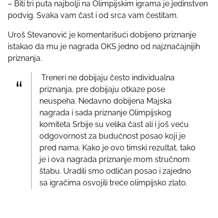
– Biti tri puta najbolji na Olimpijskim igrama je jedinstven
podvig. Svaka vam čast i od srca vam čestitam.
Uroš Stevanović je komentarišući dobijeno priznanje
istakao da mu je nagrada OKS jedno od najznačajnijih
priznanja.
Treneri ne dobijaju često individualna
priznanja, pre dobijaju otkaze pose
neuspeha. Nedavno dobijena Majska
nagrada i sada priznanje Olimpijskog
komiteta Srbije su velika čast ali i još veću
odgovornost za budućnost posao koji je
pred nama. Kako je ovo timski rezultat, tako
je i ova nagrada priznanje mom stručnom
štabu. Uradili smo odličan posao i zajedno
sa igračima osvojili treće olimpijsko zlato.