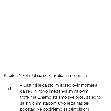
Kapiten Nikola Jakšić se zahvalio u ime igrača:
– Čast mi je da stojim ispred ovih momaka i
da se u njihovo ime zahvalim na ovim
trofejima. Znamo šta smo sve prošli zajedno
sa stručnim štabom. Ovo je za nas tek
početak. Ne počinjemo sa olimpijskim