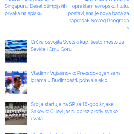
P
Singapuru: Deset olimpijskih
opraštam evropsku titulu,
i
o
prvaka na spisku
postavljena je nova baza za
s
napredak Novog Beograda
p
s
>
o
t
s
Grčka osvojila Svetski kup, šesto mesto za
t
s
Savića i Crnu Goru
o
n
n
:
a
Vladimir Vujasinović: Prezadovoljan sam
igrama u Budimpešti, pohvale ekipi
v
i
Srbija startuje na SP za 18-godišnjake;
g
Saković: Ciljevi jasni, oprez protiv svako
rivala
a
t