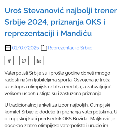
Uroš Stevanović najbolji trener
Srbije 2024, priznanja OKS i
reprezentaciji i Mandiću
01/07/2025
Reprezentacije Srbije
S
h
a
Vaterpolisti Srbije su i prošle godine doneli mnogo
r
radosti našim ljubiteljima sporta. Osvojena je treća
e
uzastopna olimpijska zlatna medalja, a zahvaljujući
t
velikom uspehu stigla su i zaslužena priznanja.
h
U tradicionalnoj anketi za izbor najboljih, Olimpijski
i
komitet Srbije je dodelio tri priznanja vaterpolistima. U
s
olimpijskoj kući predsednik OKS Božidar Maljković je
p
dočekao zlatne olimpijske vaterpoliste i uručio im
o