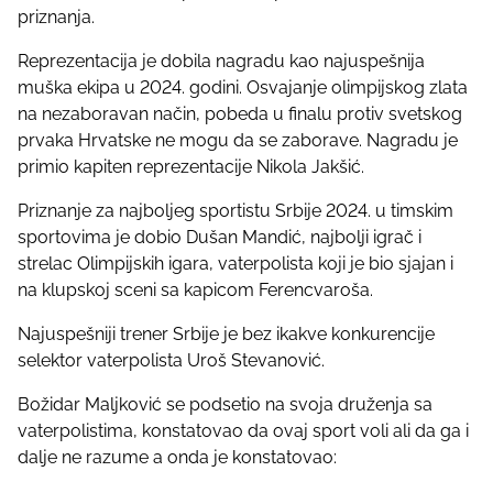
priznanja.
s
t
Reprezentacija je dobila nagradu kao najuspešnija
o
muška ekipa u 2024. godini. Osvajanje olimpijskog zlata
n
na nezaboravan način, pobeda u finalu protiv svetskog
:
prvaka Hrvatske ne mogu da se zaborave. Nagradu je
primio kapiten reprezentacije Nikola Jakšić.
Priznanje za najboljeg sportistu Srbije 2024. u timskim
sportovima je dobio Dušan Mandić, najbolji igrač i
strelac Olimpijskih igara, vaterpolista koji je bio sjajan i
na klupskoj sceni sa kapicom Ferencvaroša.
Najuspešniji trener Srbije je bez ikakve konkurencije
selektor vaterpolista Uroš Stevanović.
Božidar Maljković se podsetio na svoja druženja sa
vaterpolistima, konstatovao da ovaj sport voli ali da ga i
dalje ne razume a onda je konstatovao: