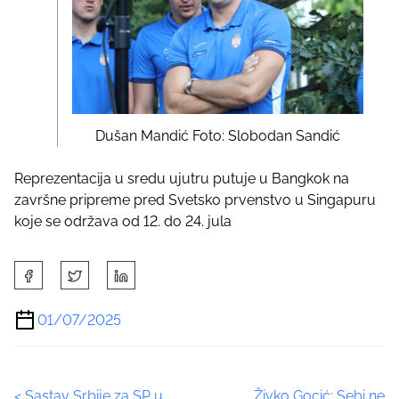
Dušan Mandić Foto: Slobodan Sandić
Reprezentacija u sredu ujutru putuje u Bangkok na
završne pripreme pred Svetsko prvenstvo u Singapuru
koje se održava od 12. do 24. jula
S
h
a
01/07/2025
r
e
t
<
Sastav Srbije za SP u
Živko Gocić: Sebi ne
h