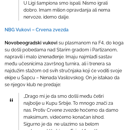
U Ligi šampiona smo ispali. Nismo igrali
dobro. Imam milion opravdanja ali nema
nervoze, idemo dalje.
NBG Vukovi – Crvena zvezda
Novobeogradski vukovi
su plasmanom na F4, do koga
su došli pobedama nad Starim gradom i Partizanom,
napravili i malo iznenađenje. Imaju najmlađi sastav
među učesnicima završnog turnira, ali i trenera sa
najdužim stažom od svih stručnjaka koji će voditi svoje
ekipe u Šapcu – Nenada Vasilovskog. On je istakao da
se njegov klub ne predaje:
„Drago mi je da smo došli među četiri
najbolje u Kupu Srbije. To mnogo znači za
nas. Protiv Crvene zvezde hoćemo da damo
maksimum, videćemo konačan ishod.
Sigurno je da ne ulazimo sa belom