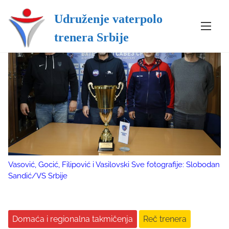
Udruženje vaterpolo
S
trenera Srbije
k
i
p
t
o
c
o
n
t
e
n
Vasović, Gocić, Filipović i Vasilovski Sve fotografije: Slobodan
t
Sandić/VS Srbije
Domaća i regionalna takmičenja
Reč trenera