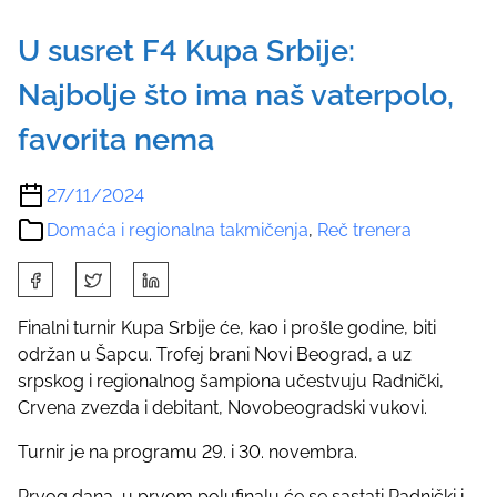
U susret F4 Kupa Srbije:
Najbolje što ima naš vaterpolo,
favorita nema
27/11/2024
Domaća i regionalna takmičenja
,
Reč trenera
S
h
a
Finalni turnir Kupa Srbije će, kao i prošle godine, biti
r
održan u Šapcu. Trofej brani Novi Beograd, a uz
e
srpskog i regionalnog šampiona učestvuju Radnički,
t
Crvena zvezda i debitant, Novobeogradski vukovi.
h
Turnir je na programu 29. i 30. novembra.
i
s
Prvog dana, u prvom polufinalu će se sastati Radnički i