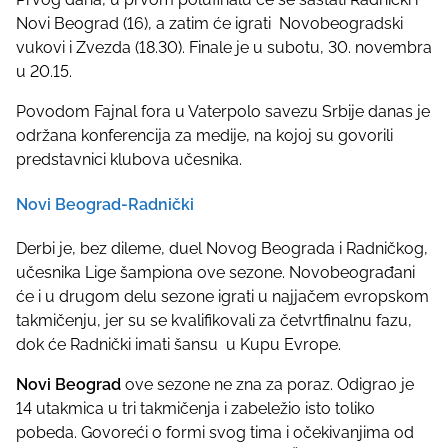
p
Novi Beograd (16), a zatim će igrati Novobeogradski
o
vukovi i Zvezda (18.30). Finale je u subotu, 30. novembra
s
u 20.15.
t
o
Povodom Fajnal fora u Vaterpolo savezu Srbije danas je
n
održana konferencija za medije, na kojoj su govorili
:
predstavnici klubova učesnika.
Novi Beograd-Radnički
Derbi je, bez dileme, duel Novog Beograda i Radničkog,
učesnika Lige šampiona ove sezone. Novobeograđani
će i u drugom delu sezone igrati u najjačem evropskom
takmičenju, jer su se kvalifikovali za četvrtfinalnu fazu,
dok će Radnički imati šansu u Kupu Evrope.
Novi Beograd
ove sezone ne zna za poraz. Odigrao je
14 utakmica u tri takmičenja i zabeležio isto toliko
pobeda. Govoreći o formi svog tima i očekivanjima od