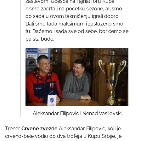
zastavom. Učešće na Fajnal foru Kupa
nismo zacrtali na početku sezone, ali smo
do sada u ovom takmičenju igrali dobro.
Dali smo tada maksimum i zasluženo smo
tu. Daćemo i sada sve od sebe, borićemo se
pa šta bude.
Aleksandar Filipović i Nenad Vasilovski
Trener
Crvene zvezde
Aleksandar Filipović, koji je
crveno-bele vodio do dva trofeja u Kupu Srbije, je