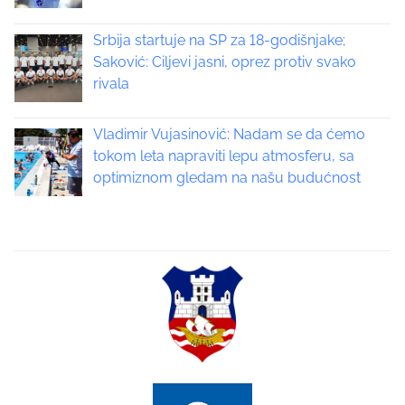
i
Srbija startuje na SP za 18-godišnjake;
g
Saković: Ciljevi jasni, oprez protiv svako
rivala
a
t
Vladimir Vujasinović: Nadam se da ćemo
tokom leta napraviti lepu atmosferu, sa
i
optimiznom gledam na našu budućnost
o
n