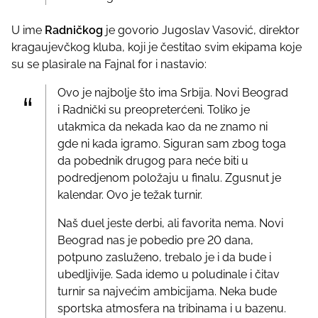
U ime
Radničkog
je govorio Jugoslav Vasović, direktor
kragaujevčkog kluba, koji je čestitao svim ekipama koje
su se plasirale na Fajnal for i nastavio:
Ovo je najbolje što ima Srbija. Novi Beograd
i Radnički su preopreterćeni. Toliko je
utakmica da nekada kao da ne znamo ni
gde ni kada igramo. Siguran sam zbog toga
da pobednik drugog para neće biti u
podredjenom položaju u finalu. Zgusnut je
kalendar. Ovo je težak turnir.
Naš duel jeste derbi, ali favorita nema. Novi
Beograd nas je pobedio pre 20 dana,
potpuno zasluženo, trebalo je i da bude i
ubedljivije. Sada idemo u poludinale i čitav
turnir sa najvećim ambicijama. Neka bude
sportska atmosfera na tribinama i u bazenu.