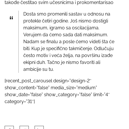
takođe čestitao svim učesnicima i prokomentarisao
Dosta smo promenili sastav u odnosu na
protekle četiri godine. Još nismo dostigli
maksimum, igramo sa oscilacijama.
Verujem da ćemo sada dati maksimum.
Nadam se finalu a posle ćemo videti šta će
biti. Kup je specifično takmičenje. Odlučuju
često motiv i veća želja, na površinu izađe
ekipni duh. Tačno je nismo favoriti ali
ambicije su tu.
[recent_post_carousel design=”design-2″
show_content=”false” media_size=”medium”
show_date=”false” show_category=”false” limit=”4″
category=”31″]
S