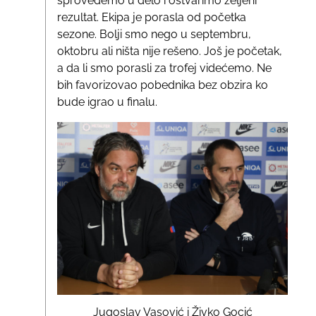
sprovedemo u delo i ostvarimo željeni
rezultat. Ekipa je porasla od početka
sezone. Bolji smo nego u septembru,
oktobru ali ništa nije rešeno. Još je početak,
a da li smo porasli za trofej videćemo. Ne
bih favorizovao pobednika bez obzira ko
bude igrao u finalu.
Jugoslav Vasović i Živko Gocić