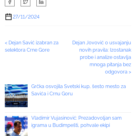
h
a
27/11/2024
r
e
t
P
<
Dejan Savić izabran za
Dejan Jovović o usvajanju
h
selektora Crne Gore
novih pravila: Izostanak
i
o
probe i analize ostavlja
s
mnoga pitanja bez
p
s
odgovora
>
o
t
s
Grčka osvojila Svetski kup, šesto mesto za
t
s
Savića i Crnu Goru
o
n
n
:
a
Vladimir Vujasinović: Prezadovoljan sam
igrama u Budimpešti, pohvale ekipi
v