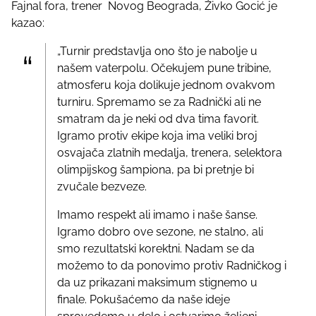
Fajnal fora, trener Novog Beograda, Živko Gocić je
kazao:
„Turnir predstavlja ono što je nabolje u
našem vaterpolu. Očekujem pune tribine,
atmosferu koja dolikuje jednom ovakvom
turniru. Spremamo se za Radnički ali ne
smatram da je neki od dva tima favorit.
Igramo protiv ekipe koja ima veliki broj
osvajača zlatnih medalja, trenera, selektora
olimpijskog šampiona, pa bi pretnje bi
zvučale bezveze.
Imamo respekt ali imamo i naše šanse.
Igramo dobro ove sezone, ne stalno, ali
smo rezultatski korektni. Nadam se da
možemo to da ponovimo protiv Radničkog i
da uz prikazani maksimum stignemo u
finale. Pokušaćemo da naše ideje