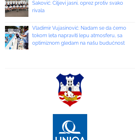
i
Saković: Ciljevi jasni, oprez protiv svako
rivala
g
a
Vladimir Vujasinović: Nadam se da ćemo
tokom leta napraviti lepu atmosferu, sa
t
optimiznom gledam na našu budućnost
i
o
n