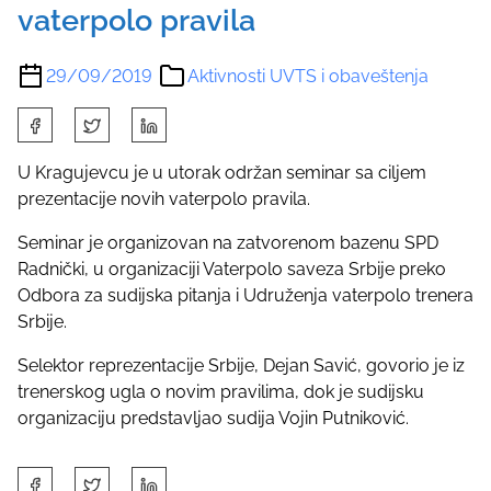
vaterpolo pravila
29/09/2019
Aktivnosti UVTS i obaveštenja
S
h
a
U Kragujevcu je u utorak održan seminar sa ciljem
r
prezentacije novih vaterpolo pravila.
e
Seminar je organizovan na zatvorenom bazenu SPD
t
Radnički, u organizaciji Vaterpolo saveza Srbije preko
h
Odbora za sudijska pitanja i Udruženja vaterpolo trenera
i
Srbije.
s
p
Selektor reprezentacije Srbije, Dejan Savić, govorio je iz
o
trenerskog ugla o novim pravilima, dok je sudijsku
s
organizaciju predstavljao sudija Vojin Putniković.
t
o
S
n