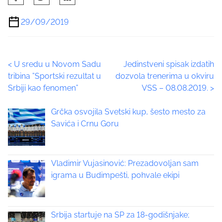
h
:
a
29/09/2019
r
e
t
P
<
U sredu u Novom Sadu
Jedinstveni spisak izdatih
h
tribina ”Sportski rezultat u
dozvola trenerima u okviru
i
o
Srbiji kao fenomen”
VSS – 08.08.2019.
>
s
p
s
Grčka osvojila Svetski kup, šesto mesto za
o
t
Savića i Crnu Goru
s
t
s
o
n
Vladimir Vujasinović: Prezadovoljan sam
n
:
igrama u Budimpešti, pohvale ekipi
a
v
Srbija startuje na SP za 18-godišnjake;