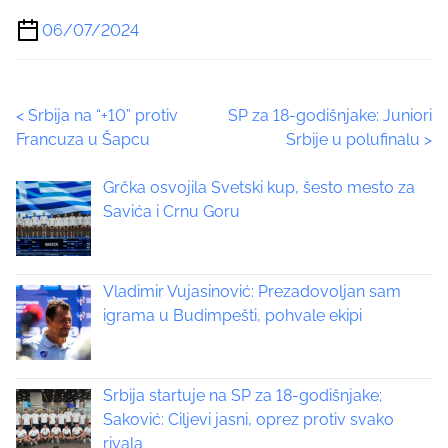
a
06/07/2024
r
e
t
P
<
Srbija na “+10” protiv
SP za 18-godišnjake: Juniori
h
Francuza u Šapcu
Srbije u polufinalu
>
i
o
s
Grčka osvojila Svetski kup, šesto mesto za
p
s
Savića i Crnu Goru
o
t
s
t
s
o
Vladimir Vujasinović: Prezadovoljan sam
n
igrama u Budimpešti, pohvale ekipi
n
:
a
Srbija startuje na SP za 18-godišnjake;
v
Saković: Ciljevi jasni, oprez protiv svako
i
rivala