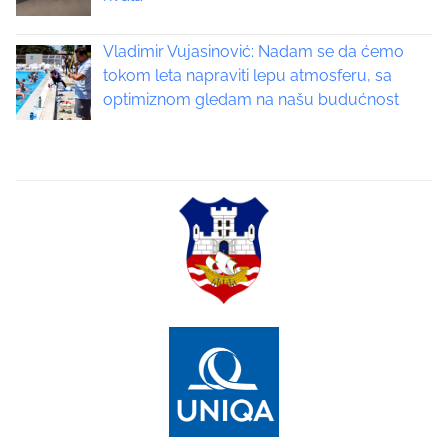
g
Vladimir Vujasinović: Nadam se da ćemo
a
tokom leta napraviti lepu atmosferu, sa
optimiznom gledam na našu budućnost
t
i
o
n