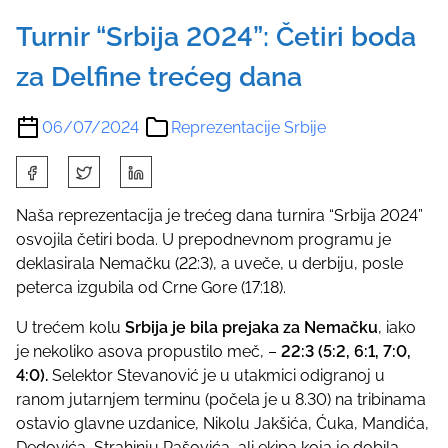
Turnir “Srbija 2024”: Četiri boda
za Delfine trećeg dana
06/07/2024
Reprezentacije Srbije
S
h
a
Naša reprezentacija je trećeg dana turnira “Srbija 2024”
r
osvojila četiri boda. U prepodnevnom programu je
e
deklasirala Nemačku (22:3), a uveče, u derbiju, posle
t
peterca izgubila od Crne Gore (17:18).
h
U trećem kolu
Srbija je bila prejaka za Nemačku
, iako
i
je nekoliko asova propustilo meč, –
22:3 (5:2, 6:1, 7:0,
s
4:0).
Selektor Stevanović je u utakmici odigranoj u
p
ranom jutarnjem terminu (počela je u 8.30) na tribinama
o
ostavio glavne uzdanice, Nikolu Jakšića, Ćuka, Mandića,
s
Dedovića, Strahinju Rašovića, ali ekipa koja je dobila