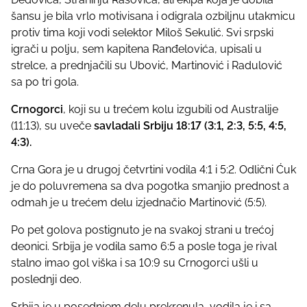
t
šansu je bila vrlo motivisana i odigrala ozbiljnu utakmicu
o
protiv tima koji vodi selektor Miloš Sekulić. Svi srpski
n
igrači u polju, sem kapitena Ranđelovića, upisali u
:
strelce, a prednjačili su Ubović, Martinović i Radulović
sa po tri gola.
Crnogorci
, koji su u trećem kolu izgubili od Australije
(11:13), su uveče
savladali Srbiju 18:17 (3:1, 2:3, 5:5, 4:5,
4:3).
Crna Gora je u drugoj četvrtini vodila 4:1 i 5:2. Odlični Ćuk
je do poluvremena sa dva pogotka smanjio prednost a
odmah je u trećem delu izjednačio Martinović (5:5).
Po pet golova postignuto je na svakoj strani u trećoj
deonici. Srbija je vodila samo 6:5 a posle toga je rival
stalno imao gol viška i sa 10:9 su Crnogorci ušli u
poslednji deo.
Srbija je u posednjem delu prekrenula, vodila je i sa