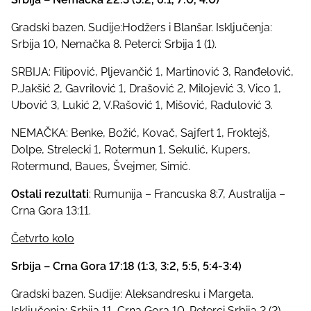
Gradski bazen. Sudije:Hodžers i Blanšar. Isključenja:
Srbija 10, Nemačka 8. Peterci: Srbija 1 (1).
SRBIJA: Filipović, Pljevančić 1, Martinović 3, Ranđelović,
P.Jakšić 2, Gavrilović 1, Drašović 2, Milojević 3, Vico 1,
Ubović 3, Lukić 2, V.Rašović 1, Mišović, Radulović 3.
NEMAČKA: Benke, Božić, Kovač, Sajfert 1, Froktejš,
Dolpe, Strelecki 1, Rotermun 1, Sekulić, Kupers,
Rotermund, Baues, Švejmer, Simić.
Ostali rezultati
: Rumunija – Francuska 8:7, Australija –
Crna Gora 13:11.
Četvrto kolo
Srbija – Crna Gora 17:18 (1:3, 3:2, 5:5, 5:4-3:4)
Gradski bazen. Sudije: Aleksandresku i Margeta.
Isključenja: Srbija 11, Crna Gora 10. Peterci Srbija 2 (2).