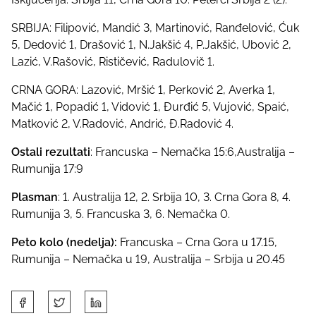
SRBIJA: Filipović, Mandić 3, Martinović, Ranđelović, Ćuk
5, Dedović 1, Drašović 1, N.Jakšić 4, P.Jakšić, Ubović 2,
Lazić, V.Rašović, Rističević, Radulovič 1.
CRNA GORA: Lazović, Mršić 1, Perković 2, Averka 1,
Mačić 1, Popadić 1, Vidović 1, Đurđić 5, Vujović, Spaić,
Matković 2, V.Radović, Andrić, Đ.Radović 4.
Ostali rezultati
: Francuska – Nemačka 15:6,Australija –
Rumunija 17:9
Plasman
: 1. Australija 12, 2. Srbija 10, 3. Crna Gora 8, 4.
Rumunija 3, 5. Francuska 3, 6. Nemačka 0.
Peto kolo (nedelja):
Francuska – Crna Gora u 17.15,
Rumunija – Nemačka u 19, Australija – Srbija u 20.45
S
h