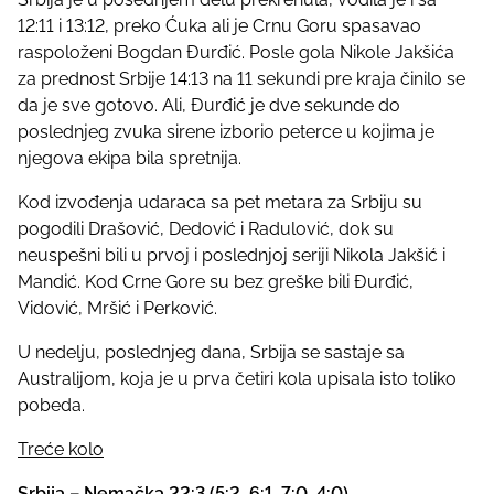
12:11 i 13:12, preko Ćuka ali je Crnu Goru spasavao
raspoloženi Bogdan Đurđić. Posle gola Nikole Jakšića
za prednost Srbije 14:13 na 11 sekundi pre kraja činilo se
da je sve gotovo. Ali, Đurđić je dve sekunde do
poslednjeg zvuka sirene izborio peterce u kojima je
njegova ekipa bila spretnija.
Kod izvođenja udaraca sa pet metara za Srbiju su
pogodili Drašović, Dedović i Radulović, dok su
neuspešni bili u prvoj i poslednjoj seriji Nikola Jakšić i
Mandić. Kod Crne Gore su bez greške bili Đurđić,
Vidović, Mršić i Perković.
U nedelju, poslednjeg dana, Srbija se sastaje sa
Australijom, koja je u prva četiri kola upisala isto toliko
pobeda.
Treće kolo
Srbija – Nemačka 22:3 (5:2, 6:1, 7:0, 4:0)