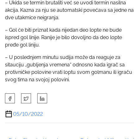
– Ukida se termin brutaliti već se uvodi termin nasilna
akcija. Kazna za nju se automatski povećava sa jedne na
dve utakmice neigranja.
– Gol će biti priznat kada nijedan deo lopte ne bude
ispred gol linije. Ranije je bilo dovoljno da deo lopte
pređe gol liniju.
– U poslednjem minutu sudija može da reaguje za
sitauciju „gubljenja vremena“ odnosno kada igrač sa
protivničke polovine vrati loptu svom golmanu ili igraču
svog tima na svojoj polovini.
S
h
a
05/10/2022
r
e
t