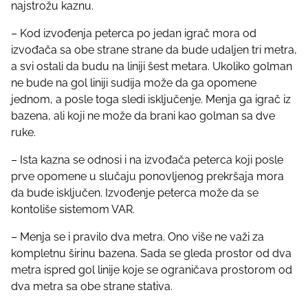
najstrožu kaznu.
s
t
– Kod izvođenja peterca po jedan igrač mora od
o
izvođača sa obe strane strane da bude udaljen tri metra,
n
a svi ostali da budu na liniji šest metara. Ukoliko golman
:
ne bude na gol liniji sudija može da ga opomene
jednom, a posle toga sledi isključenje. Menja ga igrač iz
bazena, ali koji ne može da brani kao golman sa dve
ruke.
– Ista kazna se odnosi i na izvođača peterca koji posle
prve opomene u slučaju ponovljenog prekršaja mora
da bude isključen. Izvođenje peterca može da se
kontoliše sistemom VAR.
– Menja se i pravilo dva metra. Ono više ne važi za
kompletnu širinu bazena. Sada se gleda prostor od dva
metra ispred gol linije koje se ograničava prostorom od
dva metra sa obe strane stativa.