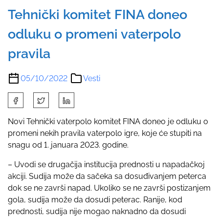
Tehnički komitet FINA doneo
odluku o promeni vaterpolo
pravila
05/10/2022
Vesti
S
h
a
Novi Tehnički vaterpolo komitet FINA doneo je odluku o
r
promeni nekih pravila vaterpolo igre, koje će stupiti na
e
snagu od 1. januara 2023. godine.
t
– Uvodi se drugačija institucija prednosti u napadačkoj
h
akciji. Sudija može da sačeka sa dosuđivanjem peterca
i
dok se ne završi napad. Ukoliko se ne završi postizanjem
s
gola, sudija može da dosudi peterac. Ranije, kod
p
prednosti, sudija nije mogao naknadno da dosudi
o