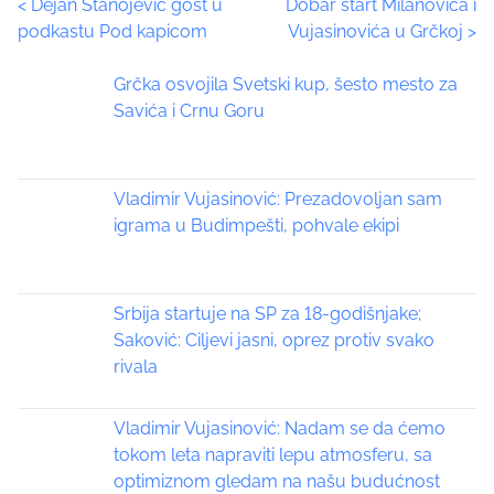
P
<
Dejan Stanojević gost u
Dobar start Milanovića i
h
podkastu Pod kapicom
Vujasinovića u Grčkoj
>
i
o
s
Grčka osvojila Svetski kup, šesto mesto za
p
s
Savića i Crnu Goru
o
t
s
t
s
o
Vladimir Vujasinović: Prezadovoljan sam
n
igrama u Budimpešti, pohvale ekipi
n
:
a
Srbija startuje na SP za 18-godišnjake;
v
Saković: Ciljevi jasni, oprez protiv svako
i
rivala
g
Vladimir Vujasinović: Nadam se da ćemo
a
tokom leta napraviti lepu atmosferu, sa
optimiznom gledam na našu budućnost