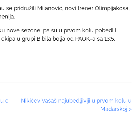
 se pridružili Milanović, novi trener Olimpijakosa,
enija.
tku nove sezone, pa su u prvom kolu pobedili
 ekipa u grupi B bila bolja od PAOK-a sa 13:5.
ku o
Nikićev Vašaš najubedljiviji u prvom kolu u
Mađarskoj
>