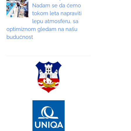
Nadam se da ćemo
tokom leta napraviti
lepu atmosferu, sa
optimiznom gledam na našu
budućnost