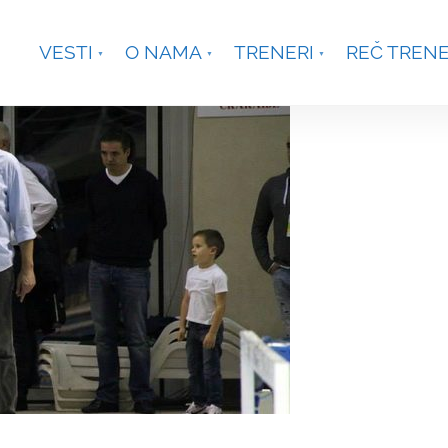
je, Smetanina 2, Beograd
+381 63 301431
waterpoloco
VESTI
O NAMA
TRENERI
REČ TREN