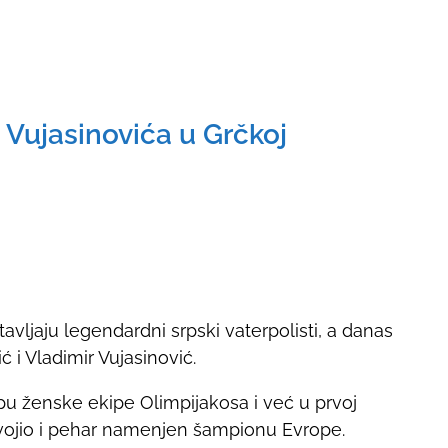
i Vujasinovića u Grčkoj
vljaju legendardni srpski vaterpolisti, a danas
ć i Vladimir Vujasinović.
pu ženske ekipe Olimpijakosa i već u prvoj
vojio i pehar namenjen šampionu Evrope.