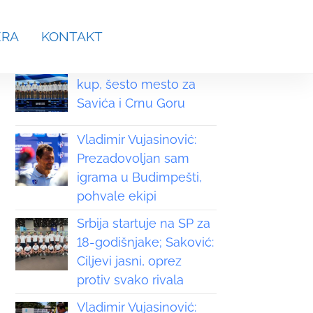
aches.srb@gmail.com
ERA
KONTAKT
Grčka osvojila Svetski
kup, šesto mesto za
Savića i Crnu Goru
Vladimir Vujasinović:
Prezadovoljan sam
igrama u Budimpešti,
pohvale ekipi
Srbija startuje na SP za
18-godišnjake; Saković:
Ciljevi jasni, oprez
protiv svako rivala
Vladimir Vujasinović: