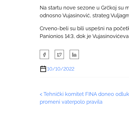
p
Na startu nove sezone u Grčkoj su mu
o
odnosno Vujasinović, strateg Vuljagm
s
Crveno-beli su bili uspešni na poče
t
Panionios 14:3, dok je Vujasinovićeva
o
n
:
S
h
a
10/10/2022
r
e
t
P
<
Tehnički komitet FINA doneo odlu
h
i
promeni vaterpolo pravila
o
s
p
s
o
s