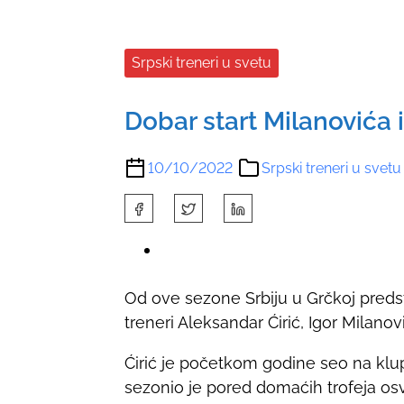
Srpski treneri u svetu
Dobar start Milanovića 
10/10/2022
Srpski treneri u svetu
S
h
a
r
Od ove sezone Srbiju u Grčkoj predsta
e
treneri Aleksandar Ćirić, Igor Milanovi
t
h
Ćirić je početkom godine seo na klu
i
sezonio je pored domaćih trofeja os
s