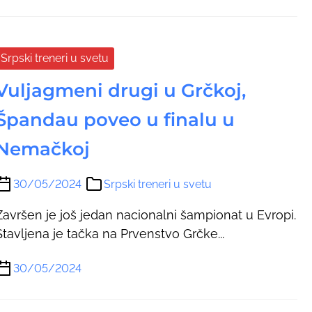
Srpski treneri u svetu
Vuljagmeni drugi u Grčkoj,
Špandau poveo u finalu u
Nemačkoj
30/05/2024
Srpski treneri u svetu
Završen je još jedan nacionalni šampionat u Evropi.
Stavljena je tačka na Prvenstvo Grčke...
30/05/2024