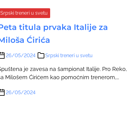
Srpski treneri u svetu
Peta titula prvaka Italije za
Miloša Ćirića
26/05/2024
Srpski treneri u svetu
Spuštena je zavesa na šampionat Italije. Pro Reko,
sa Milošem Ćirićem kao pomoćnim trenerom,...
26/05/2024