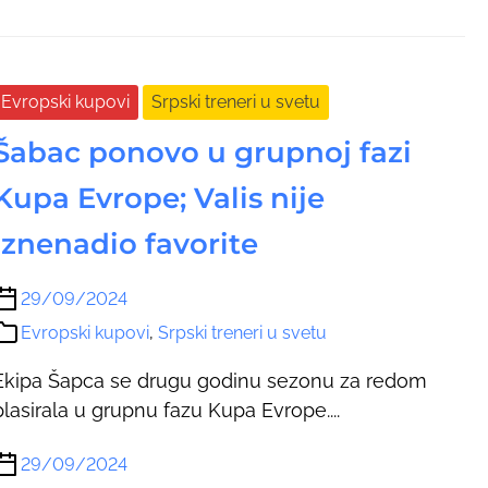
Evropski kupovi
Srpski treneri u svetu
Šabac ponovo u grupnoj fazi
Kupa Evrope; Valis nije
iznenadio favorite
29/09/2024
Evropski kupovi
,
Srpski treneri u svetu
Ekipa Šapca se drugu godinu sezonu za redom
plasirala u grupnu fazu Kupa Evrope....
29/09/2024