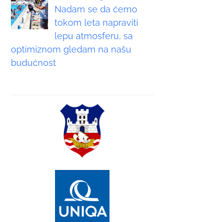
Nadam se da ćemo
tokom leta napraviti
lepu atmosferu, sa
optimiznom gledam na našu
budućnost