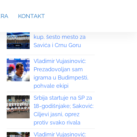
aches.srb@gmail.com
ERA
KONTAKT
Grčka osvojila Svetski
kup, šesto mesto za
Savića i Crnu Goru
Vladimir Vujasinović:
Prezadovoljan sam
igrama u Budimpešti,
pohvale ekipi
Srbija startuje na SP za
18-godišnjake; Saković:
Ciljevi jasni, oprez
protiv svako rivala
Vladimir Vujasinović: