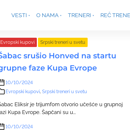
je, Smetanina 2, Beograd
+381 63 301431
waterpoloco
VESTI
O NAMA
TRENERI
REČ TREN
Evropski kupovi
Srpski treneri u svetu
Šabac srušio Honved na startu
grupne faze Kupa Evrope
10/10/2024
Evropski kupovi
,
Srpski treneri u svetu
Šabac Eliksir je trijumfom otvorio učešće u grupnoj
fazi Kupa Evrope. Šapčani su u...
10/10/2024