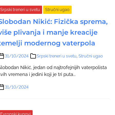
Srpski treneri u svetu
Stručni ugao
Slobodan Nikić: Fizička sprema,
više plivanja i manje kreacije
temelji modernog vaterpola
31/10/2024
Srpski treneri u svetu
,
Stručni ugao
Slobodan Nikić, jedan od najtrofejnijih vaterpolista
svih vremena i jedini koji je tri puta...
31/10/2024
Evropski kupovi