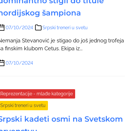
dominantno stigli do titule
nordijskog šampiona
07/10/2024
Srpski treneri u svetu
Nemanja Stevanović je stigao do još jednog trofeja
sa finskim klubom Cetus. Ekipa iz...
07/10/2024
Reprezentacije - mlađe kategorije
Srpski treneri u svetu
Srpski kadeti osmi na Svetskom