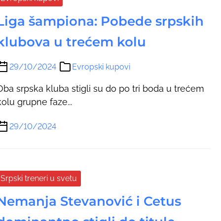
Liga šampiona: Pobede srpskih
klubova u trećem kolu
29/10/2024
Evropski kupovi
Oba srpska kluba stigli su do po tri boda u trećem
kolu grupne faze...
29/10/2024
Srpski treneri u svetu
Nemanja Stevanović i Cetus