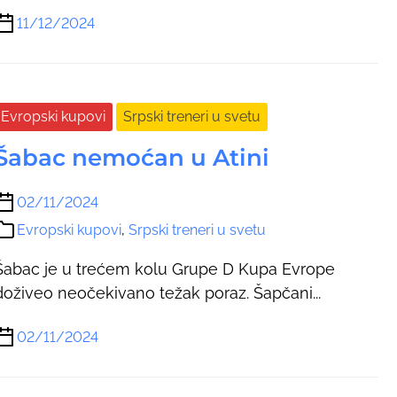
11/12/2024
Evropski kupovi
Srpski treneri u svetu
Šabac nemoćan u Atini
02/11/2024
Evropski kupovi
,
Srpski treneri u svetu
Šabac je u trećem kolu Grupe D Kupa Evrope
doživeo neočekivano težak poraz. Šapčani...
02/11/2024