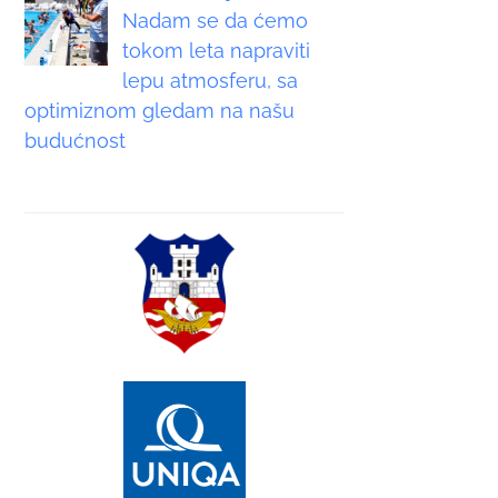
Nadam se da ćemo
tokom leta napraviti
lepu atmosferu, sa
optimiznom gledam na našu
budućnost