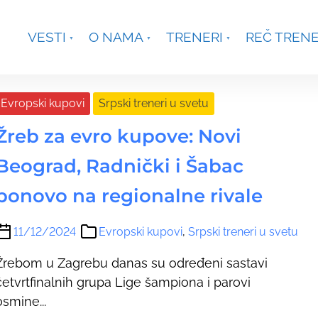
je, Smetanina 2, Beograd
+381 63 301431
waterpoloco
VESTI
O NAMA
TRENERI
REČ TREN
Evropski kupovi
Srpski treneri u svetu
Žreb za evro kupove: Novi
Beograd, Radnički i Šabac
ponovo na regionalne rivale
11/12/2024
Evropski kupovi
,
Srpski treneri u svetu
Žrebom u Zagrebu danas su određeni sastavi
četvrtfinalnih grupa Lige šampiona i parovi
osmine...