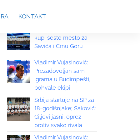
aches.srb@gmail.com
ERA
KONTAKT
Grčka osvojila Svetski
kup, šesto mesto za
Savića i Crnu Goru
Vladimir Vujasinović:
Prezadovoljan sam
igrama u Budimpešti,
pohvale ekipi
Srbija startuje na SP za
18-godišnjake; Saković:
Ciljevi jasni, oprez
protiv svako rivala
Vladimir Vujasinović: