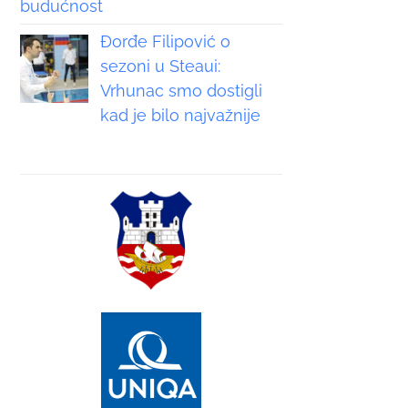
budućnost
Đorđe Filipović o
sezoni u Steaui:
Vrhunac smo dostigli
kad je bilo najvažnije