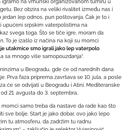
a igramo na vrhunski organizovanom turniru u
etu. Bez obzira na veliki rivalitet između nas i
 jedan lep odnos, pun poštovanja. Čak je to i
i upućeni srpskim vaterpolistima na
az svega toga. Što se tiče igre, moram da
 To je izašlo iz načina na koji su momci
e utakmice smo igrali jako lep vaterpolo
.
ila sa mnogo više samopouzdanja“.
treninzima u Beogradu, gde će od narednih dana
e. Prva faza priprema završava se 10. jula, a posle
za će se odvijati u Beogradu i Atini. Mediteranske
ne od 21. avgusta do 3. septembra..
 momci samo treba da nastave da rade kao što
iti sve bolje. Start je jako dobar, ovo jako lepo
ržim tu atmosferu, da zadržim tu radnu
simum“ – zaključio je selektor Vujasinović.