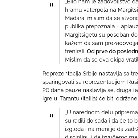
„Bilo nam je zadovoljstvo d
hramu vaterpola na Margitsig
Mađara, mislim da se stvorio
publika prepoznala – aplauz
Margitsigetu su poseban dok
kažem da sam prezadovoljan.
trenirali.
Od prve do poslednj
Mislim da se ova ekipa vrat
Reprezentacija Srbije nastavlja sa 
sparingovati sa reprezentacijom Rusij
20 dana pauze nastavlja se, druga fa
igre u Tarantu (Italija) će biti održa
„U narednom delu priprema
su radili do sada i da će to b
izgleda i na meni je da zad
disciplinu i da izvučemo mak