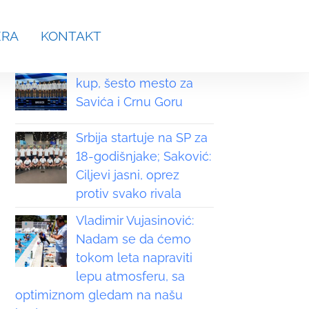
aches.srb@gmail.com
ERA
KONTAKT
Grčka osvojila Svetski
kup, šesto mesto za
Savića i Crnu Goru
Srbija startuje na SP za
18-godišnjake; Saković:
Ciljevi jasni, oprez
protiv svako rivala
Vladimir Vujasinović:
Nadam se da ćemo
tokom leta napraviti
lepu atmosferu, sa
optimiznom gledam na našu