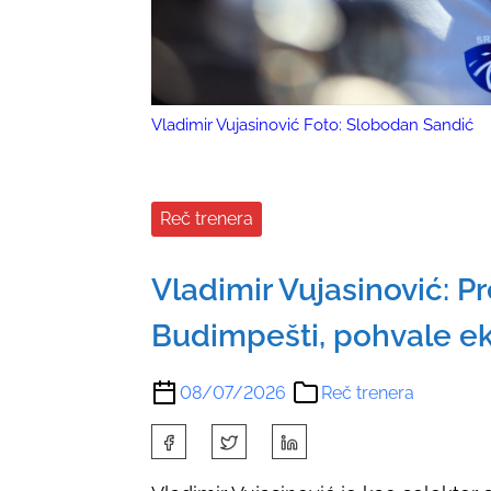
Vladimir Vujasinović Foto: Slobodan Sandić
Reč trenera
Vladimir Vujasinović: 
Budimpešti, pohvale ek
08/07/2026
Reč trenera
S
h