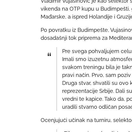
Vladimir Vujasinović je kao selektor
a
vikenda na OTP kupu u Budimpešti, 
r
Mađarske, a ispred Holandije i Gruzij
e
t
Po povratku iz Budimpešte, Vujasinovi
h
dosadašnji tok priprema za Mediteran
i
s
Pre svega pohvaljujem celu
p
Imali smo izuzetnu atmosfer
o
svakom treningu bila je tak
s
pravi način. Prvo, sam poziv 
t
Druga stvar, shvatili su ov
o
reprezentacije Srbije. Dali 
n
vredni te kapice. Tako da, 
:
uradili stvarno odličan posa
Ocenjujući učinak na turniru, selektor