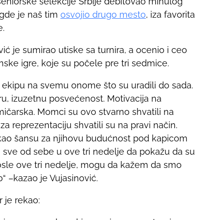
 seniorske selekcije Srbije debitovao minulog
gde je naš tim
osvojio drugo mesto
, iza favorita
e.
ć je sumirao utiske sa turnira, a ocenio i ceo
ske igre, koje su počele pre tri sedmice.
 ekipu na svemu onome što su uradili do sada.
u, izuzetnu posvećenost. Motivacija na
mičarska. Momci su ovo stvarno shvatili na
za reprezentaciju shvatili su na pravi način.
o kao šansu za njihovu budućnost pod kapicom
su sve od sebe u ove tri nedelje da pokažu da su
posle ove tri nedelje, mogu da kažem da smo
o“ –kazao je Vujasinović.
 je rekao: