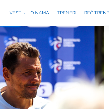
je, Smetanina 2, Beograd
+381 63 301431
waterpoloco
VESTI
O NAMA
TRENERI
REČ TREN