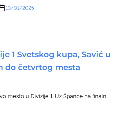
13/01/2025
je 1 Svetskog kupa, Savić u
 do četvrtog mesta
vo mesto u Divizije 1. Uz Špance na finalni...