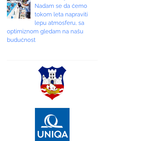
Nadam se da ćemo
tokom leta napraviti
lepu atmosferu, sa
optimiznom gledam na našu
budućnost