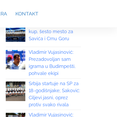
aches.srb@gmail.com
ERA
KONTAKT
Grčka osvojila Svetski
kup, šesto mesto za
Savića i Crnu Goru
Vladimir Vujasinović:
Prezadovoljan sam
igrama u Budimpešti,
pohvale ekipi
Srbija startuje na SP za
18-godišnjake; Saković:
Ciljevi jasni, oprez
protiv svako rivala
Vladimir Vujasinović: