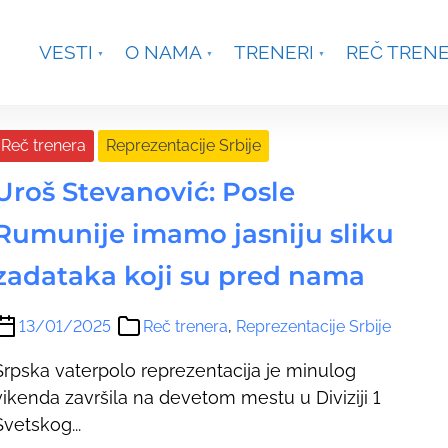
je, Smetanina 2, Beograd
+381 63 301431
waterpoloco
VESTI
O NAMA
TRENERI
REČ TREN
olo
Reč trenera
Reprezentacije Srbije
Uroš Stevanović: Posle
Rumunije imamo jasniju sliku
zadataka koji su pred nama
13/01/2025
Reč trenera
,
Reprezentacije Srbije
Srpska vaterpolo reprezentacija je minulog
vikenda završila na devetom mestu u Diviziji 1
Svetskog...