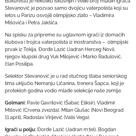
Bukureštu je nekoliko iskusnijih i veliki broj mladih igrača.
p
Stevanović je pozvao samo dvojicu vaterpolista koji su
o
letos u Parizu osvojili olimpijsko zlato – Vladimira
s
Mišovića i Petra Jakšića.
t
o
Na spisku za pripreme su uglavnom igrači iz domaćih
n
klubova i trojica vaterpolista iz inostranstva – olimpijski
:
prvak iz Tokija, Đorđe Lazić (Jadran Herceg Novi),
njegov klupski drug Vuk Milojević i Marko Radulović,
član Posilipa.
Selektor Stevanović je u rad stučnog štaba seniorskog
tima uključio Nemanju Ličanina, trenera Šapca, koji je
protekloh godina vodio mlađe selekcije naše zemlje.
Golmani:
Pavle Gavrilović (Šabac Eliksir), Vladimir
Mišović (Crvena zvezda), Milan Glušac (Novi Beograd
11.april), Radoslav Virijević (Valis Vega).
Igrači u polju:
Đorđe Lazić (Jadran m:tel), Bogdan