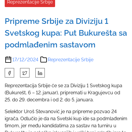
Reprezentacije Srbije
Pripreme Srbije za Diviziju 1
Svetskog kupa: Put Bukurešta sa
podmlađenim sastavom
17/12/2024
Reprezentacije Srbije
S
h
a
Reprezentacija Srbije će se za Diviziju 1 Svetskog kupa
r
(Bukurešt, 6 – 12. januar), pripremati u Kragujevcu od
e
25. do 29. decembra i od 2. do 5. januara.
t
Selektor Uroš Stevanović je na pripreme pozvao 24
h
igrača. Odlučio je da na Svetski kup ide sa podmlađenim
i
timom, jer među kandidatima za sastav na turniru u
s