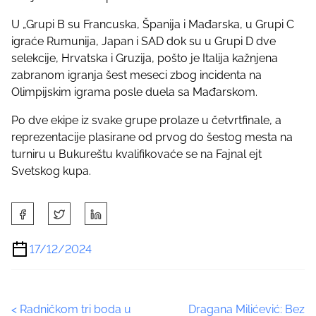
U „Grupi B su Francuska, Španija i Mađarska, u Grupi C
igraće Rumunija, Japan i SAD dok su u Grupi D dve
selekcije, Hrvatska i Gruzija, pošto je Italija kažnjena
zabranom igranja šest meseci zbog incidenta na
Olimpijskim igrama posle duela sa Mađarskom.
Po dve ekipe iz svake grupe prolaze u četvrtfinale, a
reprezentacije plasirane od prvog do šestog mesta na
turniru u Bukureštu kvalifikovaće se na Fajnal ejt
Svetskog kupa.
S
h
a
17/12/2024
r
e
t
P
<
Radničkom tri boda u
Dragana Milićević: Bez
h