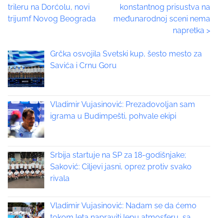
trileru na Dorćolu, novi
konstantnog prisustva na
i
o
trijumf Novog Beograda
međunarodnoj sceni nema
s
napretka
>
p
s
o
t
Grčka osvojila Svetski kup, šesto mesto za
s
Savića i Crnu Goru
t
s
o
n
n
:
Vladimir Vujasinović: Prezadovoljan sam
a
igrama u Budimpešti, pohvale ekipi
v
i
Srbija startuje na SP za 18-godišnjake;
Saković: Ciljevi jasni, oprez protiv svako
g
rivala
a
Vladimir Vujasinović: Nadam se da ćemo
t
tokom leta napraviti lepu atmosferu, sa