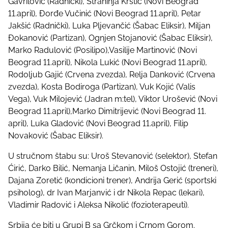
Gavrilović (Radnički), Strahinja Krstić (Novi Beograd
11.april), Đorđe Vučinić (Novi Beograd 11.april), Petar
Jakšić (Radnički), Luka Pljevančić (Šabac Eliksir), Miljan
Đokanović (Partizan), Ognjen Stojanović (Šabac Eliksir),
Marko Radulović (Posilipo),Vasilije Martinović (Novi
Beograd 11.april), Nikola Lukić (Novi Beograd 11.april),
Rodoljub Gajić (Crvena zvezda), Relja Danković (Crvena
zvezda), Kosta Bodiroga (Partizan), Vuk Kojić (Valis
Vega), Vuk Milojević (Jadran m:tel), Viktor Urošević (Novi
Beograd 11.april),Marko Dimitrijević (Novi Beograd 11.
april), Luka Gladović (Novi Beograd 11.april), Filip
Novaković (Šabac Eliksir).
U stručnom štabu su: Uroš Stevanović (selektor), Stefan
Ćirić, Darko Bilić, Nemanja Ličanin, Miloš Ostojić (treneri),
Dajana Zoretić (kondicioni trener), Andrija Gerić (sportski
psiholog), dr Ivan Marjanvić i dr Nikola Repac (lekari),
Vladimir Radović i Aleksa Nikolić (fozioterapeuti).
Srbija će biti u Grupi B sa Grčkom i Crnom Gorom.