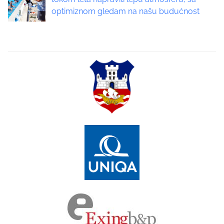
optimiznom gledam na našu budućnost
i
o
n