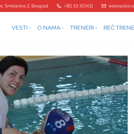
je, Smetanina 2, Beograd
+381 63 301431
waterpoloco
VESTI
O NAMA
TRENERI
REČ TREN