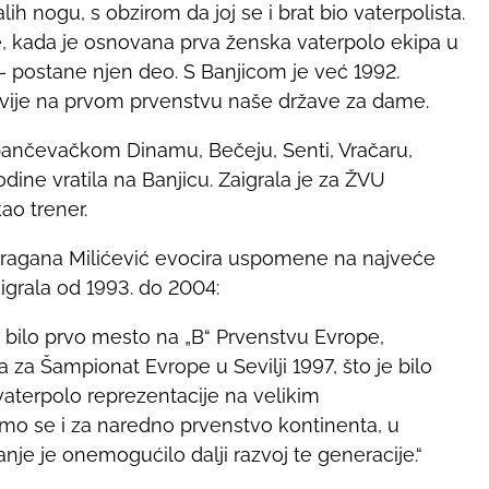
ih nogu, s obzirom da joj se i brat bio vaterpolista.
ine, kada je osnovana prva ženska vaterpolo ekipa u
– postane njen deo. S Banjicom je već 1992.
lavije na prvom prvenstvu naše države za dame.
 u pančevačkom Dinamu, Bečeju, Senti, Vračaru,
odine vratila na Banjicu. Zaigrala je za ŽVU
ao trener.
 Dragana Milićević evocira uspomene na najveće
igrala od 1993. do 2004:
 bilo prvo mesto na „B“ Prvenstvu Evrope,
a za Šampionat Evrope u Sevilji 1997, što je bilo
aterpolo reprezentacije na velikim
 smo se i za naredno prvenstvo kontinenta, u
nje je onemogućilo dalji razvoj te generacije.“