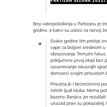
Broj vaterpolistkinja u Partizanu je
godine, a kakvi su uslovi za razvoj ž
Svake godine tim pretrpi zn
vape za boljom sredinom u in
obrazovanja. Trenutni fokus 
priključene prvoj ekipi bez 
razumevanje iskusnijih igrač
donoseći svojim prisustom 
Prisutna je i bezrezervna po
čelnih ljudi kluba. Nema po
bazenu Banjica, jer rezult
unazad pravi su pokazatelj.