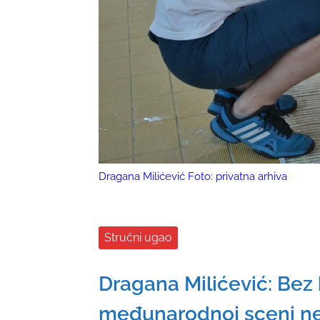
Dragana Milićević Foto: privatna arhiva
Stručni ugao
Dragana Milićević: Bez
međunarodnoj sceni n