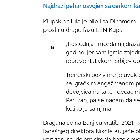
Najdraži pehar osvojen sa ćerkom k
Klupskih titula je bilo i sa Dinamom
prošla u drugu fazu LEN Kupa.
„Poslednja i možda najdraža 
godine, jer sam igrala zaj
reprezentativkom Srbije- op.a
Trenerski poziv me je uvek p
sa igračkim angažmanom pr
devojčicama tako i dečacim
Partizan, pa se nadam da se
koliko ja sa njima.
Dragana se na Banjicu vratila 2021, k
tadašnjeg direktora Nikole Kuljače o
Partizan, sa idejom širenja baze dev