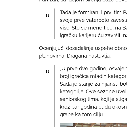
Tada je formiran i prvi tim P
svoje prve vaterpolo zavesla
više. Sto se mene tiče, na Ba
igračku karijeru ću završiti 
Ocenjujući dosadašnje uspehe obnovlj
planovima, Dragana nastavlja:
„U prve dve godine, osvajen
broj igračica mladih kategor
Sada je stanje za nijansu bo
kategorije. Ove sezone uveli
seniorskog tima, koji je stig
kroz par godina budu okosn
grabe ka tom cilju.