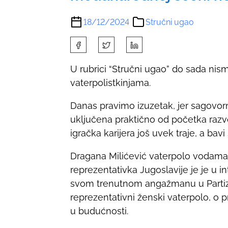
18/12/2024
Stručni ugao
S
h
U rubrici “Stručni ugao” do sada nismo
a
vaterpolistkinjama.
r
e
Danas pravimo izuzetak, jer sagovorn
t
uključena praktično od početka raz
h
igračka karijera još uvek traje, a bav
i
s
Dragana Milićević vaterpolo vodama
p
reprezentativka Jugoslavije je je u int
o
svom trenutnom angažmanu u Partiza
s
reprezentativni ženski vaterpolo, o 
t
u budućnosti.
o