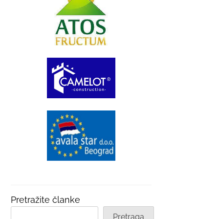
Pretražite članke
Pretraga