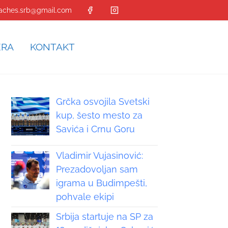
aches.srb@gmail.com
ERA
KONTAKT
Grčka osvojila Svetski
kup, šesto mesto za
Savića i Crnu Goru
Vladimir Vujasinović:
Prezadovoljan sam
igrama u Budimpešti,
pohvale ekipi
Srbija startuje na SP za