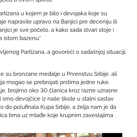
artizana u kojem je bilo i devojaka koje su
je napravile upravo na Banjici pre deceniju ili
njici je sve počelo, a kako sada stvari stoje i
na istom bazenu.”
enog Partizana, a govoreći o sadašnjoj situaciji,
e su bronzane medalje u Prvenstvu Srbije, ali
ija mogao se prebrojati prstima jedne ruke.
lje, brojimo oko 30 članica kroz razne uzrasne
 smo devojčice iz naše škole u stalni sastav
ao do polufinala Kupa Srbije, a želja nam je da
ica tima uz mlađe koje krupnim zaveslajima