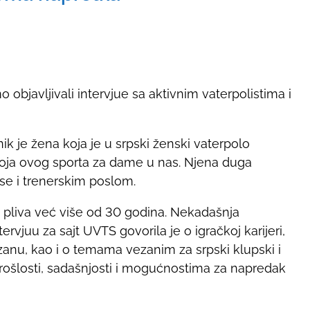
 objavljivali intervjue sa aktivnim vaterpolistima i
ik je žena koja je u srpski ženski vaterpolo
voja ovog sporta za dame u nas. Njena duga
i se i trenerskim poslom.
 pliva već više od 30 godina. Nekadašnja
ervjuu za sajt UVTS govorila je o igračkoj karijeri,
nu, kao i o temama vezanim za srpski klupski i
prošlosti, sadašnjosti i mogućnostima za napredak