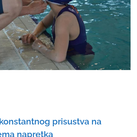
 konstantnog prisustva na
ema napretka