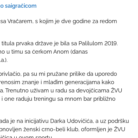
ao saigračicom
 i sa Vračarem, s kojim je dve godine za redom
titula prvaka države je bila sa Palilulom 2019.
edno u timu sa ćerkom Anom (danas
.).
rivlačio, pa su mi pružane prilike da uporedo
enosim znanje i mlađim generacijama kako
a. Trenutno uživam u radu sa devojčicama ŽVU
 i one raduju treningu sa mnom bar približno
ada je na inicijativu Darka Udovičića, a uz podršku
bnovljen ženski crno-beli klub, oformljen je ŽVU
ojčica u ovom sportu.