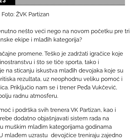
Foto: ŽVK Partizan
 trenutno nešto veći nego na novom početku pre tri
enske ekipe i mlađih kategorija?
ačajne promene. Teško je zadržati igračice koje
ostranstvu i što se tiče sporta, tako i
je na sticanju iskustva mlađih devojaka koje su
pritiska rezultata, uz neophodnu veliku pomoć i
ica. Priključio nam se i trener Peđa Vukčević,
bolju radnu atmosferu.
moć i podrška svih trenera VK Partizan, kao i
trebe dodatno objašnjavati sistem rada na
ati u muškim mlađim kategorijama godinama
 U mlađem uzrastu devojčice treniraju zajedno