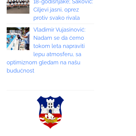
18-godišnjake; Saković:
Ciljevi jasni, oprez
protiv svako rivala
Vladimir Vujasinović:
Nadam se da ćemo
tokom leta napraviti
lepu atmosferu, sa
optimiznom gledam na našu
budućnost