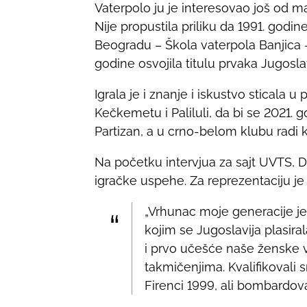
Vaterpolo ju je interesovao još od mal
n
Nije propustila priliku da 1991. god
:
Beogradu – Škola vaterpola Banjica 
godine osvojila titulu prvaka Jugos
Igrala je i znanje i iskustvo sticala
Kečkemetu i Paliluli, da bi se 2021. g
Partizan, a u crno-belom klubu radi k
Na početku intervjua za sajt UVTS,
igračke uspehe. Za reprezentaciju je 
„Vrhunac moje generacije je
kojim se Jugoslavija plasiral
i prvo učešće naše ženske v
takmičenjima. Kvalifikovali
Firenci 1999, ali bombardova