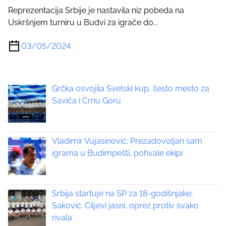
Reprezentacija Srbije je nastavila niz pobeda na
Uskršnjem turniru u Budvi za igrače do...
03/05/2024
Grčka osvojila Svetski kup, šesto mesto za
Savića i Crnu Goru
Vladimir Vujasinović: Prezadovoljan sam
igrama u Budimpešti, pohvale ekipi
Srbija startuje na SP za 18-godišnjake;
Saković: Ciljevi jasni, oprez protiv svako
rivala