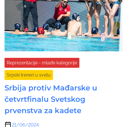
Reprezentacije - mlađe kategorije
Srpski treneri u svetu
Srbija protiv Mađarske u
četvrtfinalu Svetskog
prvenstva za kadete
21/06/2024