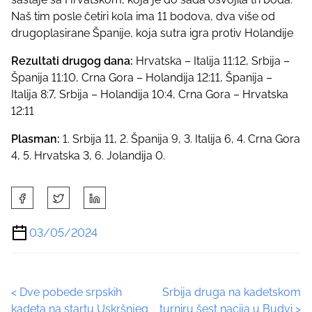
Naš tim posle četiri kola ima 11 bodova, dva više od
drugoplasirane Španije, koja sutra igra protiv Holandije
Rezultati drugog dana:
Hrvatska – Italija 11:12, Srbija –
Španija 11:10, Crna Gora – Holandija 12:11, Španija –
Italija 8:7, Srbija – Holandija 10:4, Crna Gora – Hrvatska
12:11
Plasman:
1. Srbija 11, 2. Španija 9, 3. Italija 6, 4. Crna Gora
4, 5. Hrvatska 3, 6. Jolandija 0.
S
h
a
03/05/2024
r
e
t
P
<
Dve pobede srpskih
Srbija druga na kadetskom
h
kadeta na startu Uskršnjeg
turniru šest nacija u Budvi
>
i