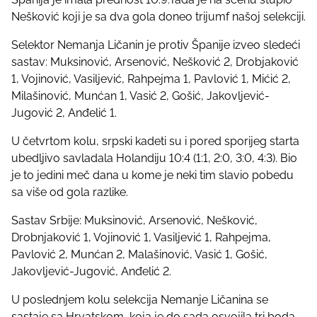
t
Nešković koji je sa dva gola doneo trijumf našoj selekciji.
o
n
Selektor Nemanja Ličanin je protiv Španije izveo sledeći
:
sastav: Muksinović, Arsenović, Nešković 2, Drobjaković
1, Vojinović, Vasiljević, Rahpejma 1, Pavlović 1, Mićić 2,
Milašinović, Munćan 1, Vasić 2, Gošić, Jakovljević-
Jugović 2, Anđelić 1.
U četvrtom kolu, srpski kadeti su i pored sporijeg starta
ubedljivo savladala Holandiju 10:4 (1:1, 2:0, 3:0, 4:3). Bio
je to jedini meč dana u kome je neki tim slavio pobedu
sa više od gola razlike.
Sastav Srbije: Muksinović, Arsenović, Nešković,
Drobnjaković 1, Vojinović 1, Vasiljević 1, Rahpejma,
Pavlović 2, Munćan 2, Malašinović, Vasić 1, Gošić,
Jakovljević-Jugović, Anđelić 2.
U poslednjem kolu selekcija Nemanje Ličanina se
sastaje sa Hrvatskom, koja je do sada osvojila tri boda.