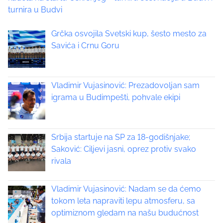
o
turnira u Budvi
s
p
s
Grčka osvojila Svetski kup, šesto mesto za
o
t
Savića i Crnu Goru
s
t
s
o
n
Vladimir Vujasinović: Prezadovoljan sam
n
:
igrama u Budimpešti, pohvale ekipi
a
v
Srbija startuje na SP za 18-godišnjake;
i
Saković: Ciljevi jasni, oprez protiv svako
rivala
g
a
Vladimir Vujasinović: Nadam se da ćemo
tokom leta napraviti lepu atmosferu, sa
t
optimiznom gledam na našu budućnost