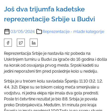
Još dva trijumfa kadetske
reprezentacije Srbije u Budvi
03/05/2024
Reprezentacije - mlađe kategorije
S
h
a
Reprezentacija Srbije je nastavila niz pobeda na
r
Uskršnjem turniru u Budvi za igrače do 16 godina i došla
e
na korak od osvajanja prvog mesta. Srpski kadeti su
t
jedini neporaženi tim pred poslednje kolo u nedelju.
h
Srbija je u trećem kolu savladala Španiju 11.10 (3:2, 1:2,
i
4:4, 3:2). Ekipe su se tokom celog meča smenjivale u
s
vodjstvu, ni jedna ekipa nije imala dva gola prednsti.
p
Posle tri četvrtine rezultat je bio 8:8. Srbija je povela
o
preko Drobnjakovića. Međutim, tri minuta pre kraja
s
Španija je imala prednost 10:9.Tada je na scenu stupio