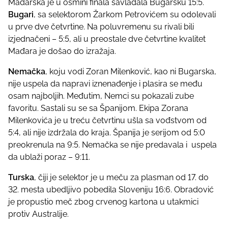
Mađarska je u osmini finala savladala Bugarsku 15:5.
Bugari
, sa selektorom Žarkom Petrovićem su odolevali
u prve dve četvrtine. Na poluvremenu su rivali bili
izjednačeni – 5:5, ali u preostale dve četvrtine kvalitet
Mađara je došao do izražaja.
Nemačka
, koju vodi Zoran Milenković, kao ni Bugarska,
nije uspela da napravi iznenađenje i plasira se među
osam najboljih. Međutim, Nemci su pokazali zube
favoritu. Sastali su se sa Španijom. Ekipa Zorana
Milenkovića je u treću četvrtinu ušla sa vođstvom od
5:4, ali nije izdržala do kraja. Španija je serijom od 5:0
preokrenula na 9:5. Nemačka se nije predavala i uspela
da ublaži poraz – 9:11.
Turska
, čiji je selektor je u meču za plasman od 17. do
32. mesta ubedljivo pobedila Sloveniju 16:6. Obradović
je propustio meč zbog crvenog kartona u utakmici
protiv Australije.