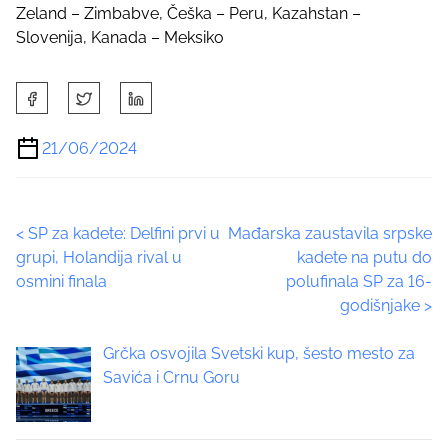
Zeland – Zimbabve, Češka – Peru, Kazahstan –
Slovenija, Kanada – Meksiko
S
h
a
21/06/2024
r
e
t
P
<
SP za kadete: Delfini prvi u
Mađarska zaustavila srpske
h
grupi, Holandija rival u
kadete na putu do
i
o
osmini finala
polufinala SP za 16-
s
godišnjake
>
p
s
o
t
Grčka osvojila Svetski kup, šesto mesto za
s
Savića i Crnu Goru
t
s
o
n
n