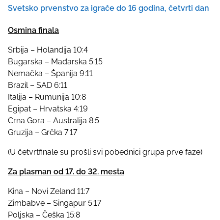
Svetsko prvenstvo za igrače do 16 godina, četvrti dan
Osmina finala
Srbija – Holandija 10:4
Bugarska – Mađarska 5:15
Nemačka – Španija 9:11
Brazil – SAD 6:11
Italija – Rumunija 10:8
Egipat – Hrvatska 4:19
Crna Gora – Australija 8:5
Gruzija – Grčka 7:17
(U četvrtfinale su prošli svi pobednici grupa prve faze)
Za plasman od 17. do 32. mesta
Kina – Novi Zeland 11:7
Zimbabve – Singapur 5:17
Poljska – Češka 15:8