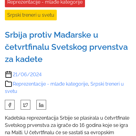
Reprezentacije - mlađe kategorije
Srpski treneri u svetu
Srbija protiv Mađarske u
četvrtfinalu Svetskog prvenstva
za kadete
21/06/2024
Reprezentacije - mlađe kategorije
,
Srpski treneri u
svetu
S
h
a
Kadetska reprezentacija Srbije se plasirala u četvrtfinale
r
Svetskog prvenstva za igrače do 16 godina koje se igra
e
na Malti. U četvrtfinalu će se sastati sa evropskim