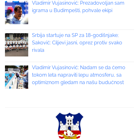
:
Vladimir Vujasinović: Prezadovoljan sam
a
igrama u Budimpešti, pohvale ekipi
v
i
Srbija startuje na SP za 18-godišnjake;
Saković: Ciljevi jasni, oprez protiv svako
g
rivala
a
Vladimir Vujasinović: Nadam se da ćemo
t
tokom leta napraviti lepu atmosferu, sa
optimiznom gledam na našu budućnost
i
o
n