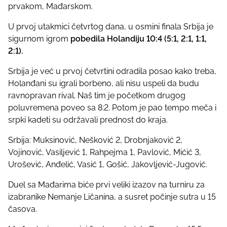
t
prvakom, Mađarskom.
h
U prvoj utakmici četvrtog dana, u osmini finala Srbija je
i
sigurnom igrom
pobedila Holandiju 10:4 (5:1, 2:1, 1:1,
s
2:1).
p
o
Srbija je već u prvoj četvrtini odradila posao kako treba,
s
Holanđani su igrali borbeno, ali nisu uspeli da budu
t
ravnopravan rival. Naš tim je početkom drugog
o
poluvremena poveo sa 8:2. Potom je pao tempo meča i
n
srpki kadeti su održavali prednost do kraja.
:
Srbija: Muksinović, Nešković 2, Drobnjaković 2,
Vojinović, Vasiljević 1, Rahpejma 1, Pavlović, Mićić 3,
Urošević, Anđelić, Vasić 1, Gošić, Jakovljević-Jugović.
Duel sa Mađarima biće prvi veliki izazov na turniru za
izabranike Nemanje Ličanina, a susret počinje sutra u 15
časova.