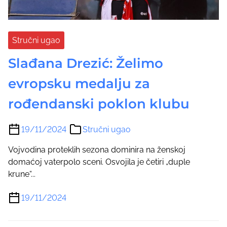
Stručni ugao
Slađana Drezić: Želimo
evropsku medalju za
rođendanski poklon klubu
19/11/2024
Stručni ugao
Vojvodina proteklih sezona dominira na ženskoj
domaćoj vaterpolo sceni. Osvojila je četiri „duple
krune“...
19/11/2024