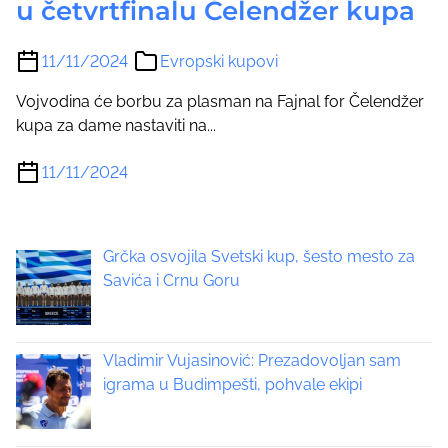
u četvrtfinalu Čelendžer kupa
11/11/2024
Evropski kupovi
Vojvodina će borbu za plasman na Fajnal for Čelendžer
kupa za dame nastaviti na...
11/11/2024
Grčka osvojila Svetski kup, šesto mesto za
Savića i Crnu Goru
Vladimir Vujasinović: Prezadovoljan sam
igrama u Budimpešti, pohvale ekipi