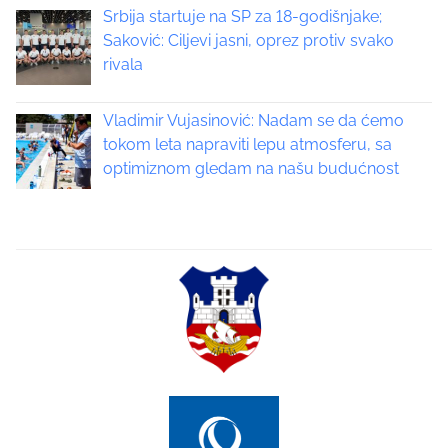
Srbija startuje na SP za 18-godišnjake;
Saković: Ciljevi jasni, oprez protiv svako
rivala
Vladimir Vujasinović: Nadam se da ćemo
tokom leta napraviti lepu atmosferu, sa
optimiznom gledam na našu budućnost