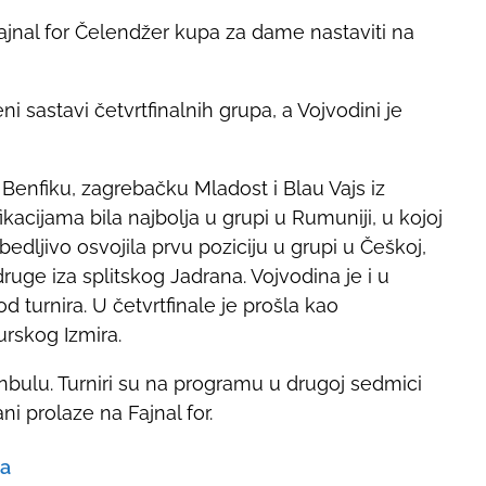
jnal for Čelendžer kupa za dame nastaviti na
 sastavi četvrtfinalnih grupa, a Vojvodini je
Benfiku, zagrebačku Mladost i Blau Vajs iz
acijama bila najbolja u grupi u Rumuniji, u kojoj
bedljivo osvojila prvu poziciju u grupi u Češkoj,
druge iza splitskog Jadrana. Vojvodina je i u
d turnira. U četvrtfinale je prošla kao
urskog Izmira.
anbulu. Turniri su na programu u drugoj sedmici
i prolaze na Fajnal for.
za