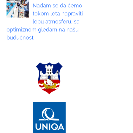
Nadam se da ćemo
tokom leta napraviti
lepu atmosferu, sa
optimiznom gledam na našu
budućnost