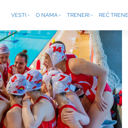
je, Smetanina 2, Beograd
+381 63 301431
waterpoloco
VESTI
O NAMA
TRENERI
REČ TREN