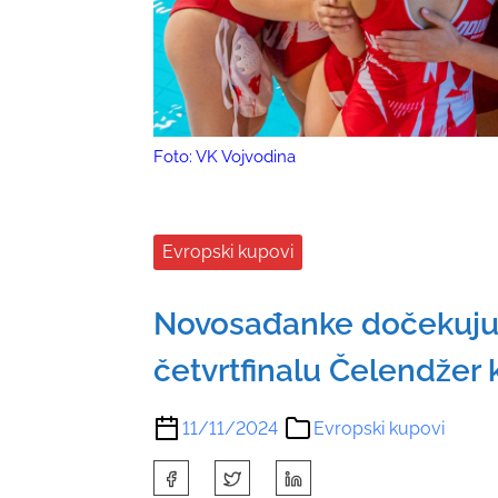
Foto: VK Vojvodina
Evropski kupovi
Novosađanke dočekuju 
četvrtfinalu Čelendžer
11/11/2024
Evropski kupovi
S