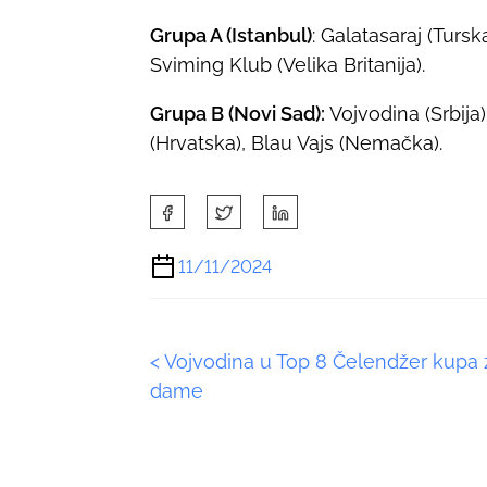
Grupa A (Istanbul)
: Galatasaraj (Tursk
Sviming Klub (Velika Britanija).
Grupa B (Novi Sad):
Vojvodina (Srbija
(Hrvatska), Blau Vajs (Nemačka).
S
h
a
11/11/2024
r
e
t
P
<
Vojvodina u Top 8 Čelendžer kupa 
h
i
dame
o
s
p
s
o