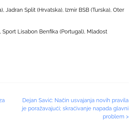
a), Jadran Split (Hrvatska), Izmir BSB (Turska), Oter
), Sport Lisabon Benfika (Portugal), Mladost
za
Dejan Savić: Način usvajanja novih pravila
je poražavajući; skraćivanje napada glavni
problem
>