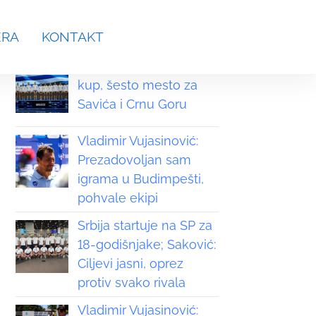
aches.srb@gmail.com
ERA
KONTAKT
Grčka osvojila Svetski
kup, šesto mesto za
Savića i Crnu Goru
Vladimir Vujasinović:
Prezadovoljan sam
igrama u Budimpešti,
pohvale ekipi
Srbija startuje na SP za
18-godišnjake; Saković:
Ciljevi jasni, oprez
protiv svako rivala
Vladimir Vujasinović: