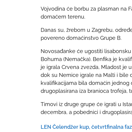
h
Vojvodina će borbu za plasman na Fa
a
domaćem terenu.
r
e
Danas su, žrebom u Zagrebu, određeni
t
povereno domaćinstvo Grupe B.
h
i
Novosađanke će ugostiti lisabonsku 
s
Bohuma (Nemačka). Benfika je kvalifik
p
je igrala Crvena zvezda, Mladost je u
o
dok su Nemice igrale na Malti i bile 
s
kvalifikacijama bila domaćin jednog o
t
drugoplasirana iza branioca trofeja, t
o
Timovi iz druge grupe će igrati u Ist
n
decembra, a pobednici i drugoplasiran
:
LEN Čelendžer kup, četvrtfinalna fa