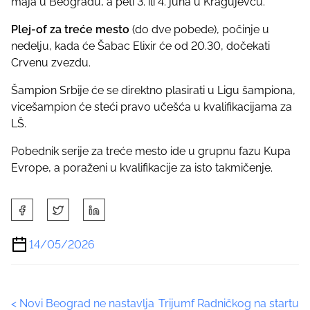
maja u Beogradu, a peti 3. ili 4. juna u Kragujevcu.
Plej-of za treće mesto
(do dve pobede), počinje u
nedelju, kada će Šabac Elixir će od 20.30, dočekati
Crvenu zvezdu.
Šampion Srbije će se direktno plasirati u Ligu šampiona,
vicešampion će steći pravo učešća u kvalifikacijama za
LŠ.
Pobednik serije za treće mesto ide u grupnu fazu Kupa
Evrope, a poraženi u kvalifikacije za isto takmičenje.
S
h
a
14/05/2026
r
e
t
P
<
Novi Beograd ne nastavlja
Trijumf Radničkog na startu
h