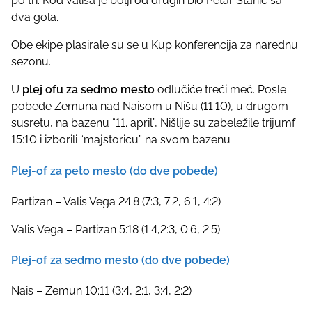
po tri. Kod Valisa je bolji od drugih bio Petar Stanić sa
s
dva gola.
t
o
Obe ekipe plasirale su se u Kup konferencija za narednu
n
sezonu.
:
U
plej ofu za sedmo mesto
odlučiće treći meč. Posle
pobede Zemuna nad Naisom u Nišu (11:10), u drugom
susretu, na bazenu “11. april”, Nišlije su zabeležile trijumf
15:10 i izborili “majstoricu” na svom bazenu
Plej-of za peto mesto (do dve pobede)
Partizan – Valis Vega 24:8 (7:3, 7:2, 6:1, 4:2)
Valis Vega – Partizan 5:18 (1:4,2:3, 0:6, 2:5)
Plej-of za sedmo mesto (do dve pobede)
Nais – Zemun 10:11 (3:4, 2:1, 3:4, 2:2)