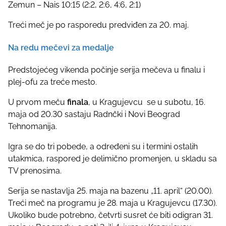
Zemun – Nais 10:15 (2:2, 2:6, 4:6, 2:1)
Treći meč je po rasporedu predviđen za 20. maj.
Na redu mečevi za medalje
Predstojećeg vikenda počinje serija mečeva u finalu i
plej-ofu za treće mesto.
U prvom meču
finala
, u Kragujevcu se u subotu, 16.
maja od 20.30 sastaju Radnčki i Novi Beograd
Tehnomanija.
Igra se do tri pobede, a određeni su i termini ostalih
utakmica, raspored je delimično promenjen, u skladu sa
TV prenosima.
Serija se nastavlja 25. maja na bazenu „11. april“ (20.00).
Treći meč na programu je 28. maja u Kragujevcu (17.30).
Ukoliko bude potrebno, četvrti susret će biti odigran 31.