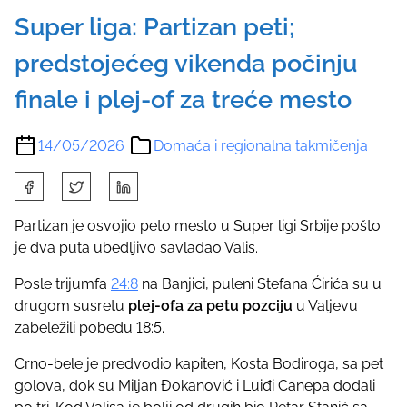
Super liga: Partizan peti;
predstojećeg vikenda počinju
finale i plej-of za treće mesto
14/05/2026
Domaća i regionalna takmičenja
S
h
a
Partizan je osvojio peto mesto u Super ligi Srbije pošto
r
je dva puta ubedljivo savladao Valis.
e
Posle trijumfa
24:8
na Banjici, puleni Stefana Ćirića su u
t
drugom susretu
plej-ofa za petu pozciju
u Valjevu
h
zabeležili pobedu 18:5.
i
s
Crno-bele je predvodio kapiten, Kosta Bodiroga, sa pet
p
golova, dok su Miljan Đokanović i Luiđi Canepa dodali
o