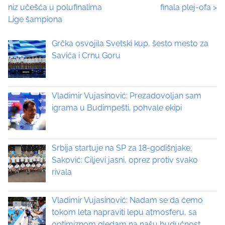
niz učešća u polufinalima
finala plej-ofa
>
i
o
Lige šampiona
s
p
s
Grčka osvojila Svetski kup, šesto mesto za
o
t
Savića i Crnu Goru
s
t
s
o
n
Vladimir Vujasinović: Prezadovoljan sam
n
:
igrama u Budimpešti, pohvale ekipi
a
v
Srbija startuje na SP za 18-godišnjake;
i
Saković: Ciljevi jasni, oprez protiv svako
rivala
g
a
Vladimir Vujasinović: Nadam se da ćemo
tokom leta napraviti lepu atmosferu, sa
t
optimiznom gledam na našu budućnost