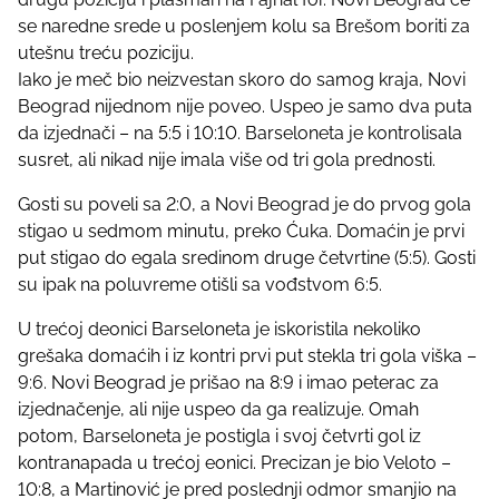
s
se naredne srede u poslenjem kolu sa Brešom boriti za
t
utešnu treću poziciju.
o
Iako je meč bio neizvestan skoro do samog kraja, Novi
n
Beograd nijednom nije poveo. Uspeo je samo dva puta
:
da izjednači – na 5:5 i 10:10. Barseloneta je kontrolisala
susret, ali nikad nije imala više od tri gola prednosti.
Gosti su poveli sa 2:0, a Novi Beograd je do prvog gola
stigao u sedmom minutu, preko Ćuka. Domaćin je prvi
put stigao do egalа sredinom druge četvrtine (5:5). Gosti
su ipak na poluvreme otišli sa vođstvom 6:5.
U trećoj deonici Barseloneta je iskoristila nekoliko
grešaka domaćih i iz kontri prvi put stekla tri gola viška –
9:6. Novi Beograd je prišao na 8:9 i imao peterac za
izjednačenje, ali nije uspeo da ga realizuje. Omah
potom, Barseloneta je postigla i svoj četvrti gol iz
kontranapada u trećoj eonici. Precizan je bio Veloto –
10:8, a Martinović je pred poslednji odmor smanjio na