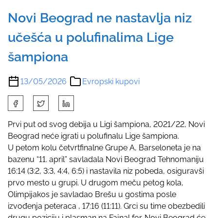
Novi Beograd ne nastavlja niz
učešća u polufinalima Lige
šampiona
13/05/2026
Evropski kupovi
S
h
a
Prvi put od svog debija u Ligi šampiona, 2021/22, Novi
r
Beograd neće igrati u polufinalu Lige šampiona.
e
U petom kolu četvrtfinalne Grupe A, Barseloneta je na
t
bazenu “11. april” savladala Novi Beograd Tehnomaniju
h
16:14 (3:2, 3:3, 4:4, 6:5) i nastavila niz pobeda, osiguravši
i
prvo mesto u grupi. U drugom meču petog kola,
s
Olimpijakos je savladao Brešu u gostima posle
p
izvođenja peteraca , 17:16 (11:11). Grci su time obezbedili
o
drugu poziciju i plasman na Fajnal for. Novi Beograd će