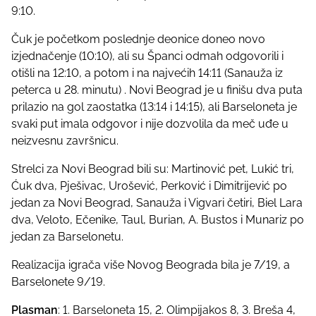
9:10.
Čuk je početkom poslednje deonice doneo novo
izjednačenje (10:10), ali su Španci odmah odgovorili i
otišli na 12:10, a potom i na najvećih 14:11 (Sanauža iz
peterca u 28. minutu) . Novi Beograd je u finišu dva puta
prilazio na gol zaostatka (13:14 i 14:15), ali Barseloneta je
svaki put imala odgovor i nije dozvolila da meč uđe u
neizvesnu završnicu.
Strelci za Novi Beograd bili su: Martinović pet, Lukić tri,
Ćuk dva, Pješivac, Urošević, Perković i Dimitrijević po
jedan za Novi Beograd, Sanauža i Vigvari četiri, Biel Lara
dva, Veloto, Ečenike, Taul, Burian, A. Bustos i Munariz po
jedan za Barselonetu.
Realizacija igrača više Novog Beograda bila je 7/19, a
Barselonete 9/19.
Plasman
: 1. Barseloneta 15, 2. Olimpijakos 8, 3. Breša 4,