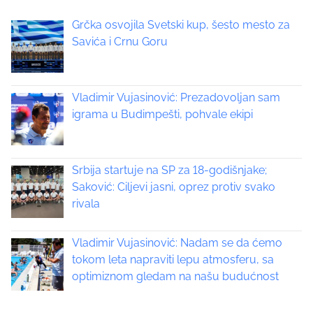
s
o
t
Grčka osvojila Svetski kup, šesto mesto za
s
Savića i Crnu Goru
t
s
o
n
n
:
Vladimir Vujasinović: Prezadovoljan sam
a
igrama u Budimpešti, pohvale ekipi
v
i
Srbija startuje na SP za 18-godišnjake;
Saković: Ciljevi jasni, oprez protiv svako
g
rivala
a
Vladimir Vujasinović: Nadam se da ćemo
t
tokom leta napraviti lepu atmosferu, sa
optimiznom gledam na našu budućnost
i
o