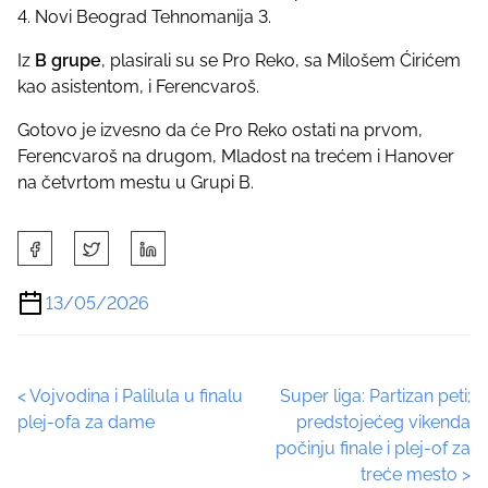
4. Novi Beograd Tehnomanija 3.
Iz
B grupe
, plasirali su se Pro Reko, sa Milošem Ćirićem
kao asistentom, i Ferencvaroš.
Gotovo je izvesno da će Pro Reko ostati na prvom,
Ferencvaroš na drugom, Mladost na trećem i Hanover
na četvrtom mestu u Grupi B.
S
h
a
13/05/2026
r
e
t
P
<
Vojvodina i Palilula u finalu
Super liga: Partizan peti;
h
plej-ofa za dame
predstojećeg vikenda
i
o
počinju finale i plej-of za
s
treće mesto
>
p