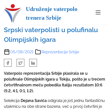
Udruženje vaterpolo
S
Reprezentacije Srbije
trenera Srbije
k
i
Srpski vaterpolisti u polufinalu
p
t
Olimpijskih igara
o
c
05/08/2021
Reprezentacije Srbije
o
n
S
t
h
e
a
Vaterpolo reprezentacija Srbije plasirala se u
n
r
polufinale Olimpijskih igara u Tokiju, pošto je u trećem
t
e
četvrtfinalnom meču pobedila Italiju rezultatom 10:6
t
(5:2, 4:1, 0:1, 1:2).
h
Selekcija
Dejana Savića
odigrala je još jednu fantastičnu
i
utakmicu na obe strane bazena, već u prvoj četvrtini je
s