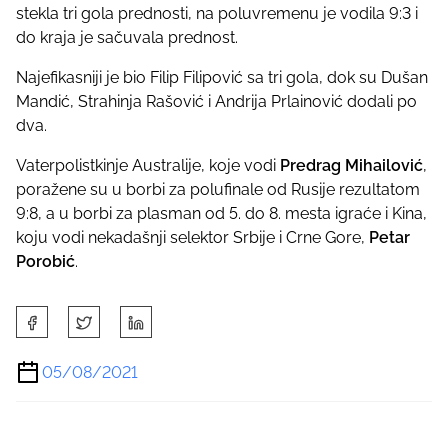
stekla tri gola prednosti, na poluvremenu je vodila 9:3 i
p
do kraja je sačuvala prednost.
o
s
Najefikasniji je bio Filip Filipović sa tri gola, dok su Dušan
t
Mandić, Strahinja Rašović i Andrija Prlainović dodali po
o
dva.
n
:
Vaterpolistkinje Australije, koje vodi
Predrag Mihailović
,
poražene su u borbi za polufinale od Rusije rezultatom
9:8, a u borbi za plasman od 5. do 8. mesta igraće i Kina,
koju vodi nekadašnji selektor Srbije i Crne Gore,
Petar
Porobić
.
S
h
a
05/08/2021
r
e
t