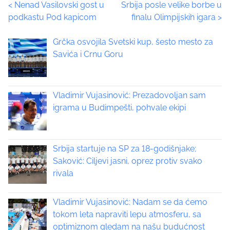
P
<
Nenad Vasilovski gost u
Srbija posle velike borbe u
h
podkastu Pod kapicom
finalu Olimpijskih igara
>
i
o
s
Grčka osvojila Svetski kup, šesto mesto za
p
s
Savića i Crnu Goru
o
t
s
t
s
o
Vladimir Vujasinović: Prezadovoljan sam
n
igrama u Budimpešti, pohvale ekipi
n
:
a
Srbija startuje na SP za 18-godišnjake;
v
Saković: Ciljevi jasni, oprez protiv svako
i
rivala
g
Vladimir Vujasinović: Nadam se da ćemo
a
tokom leta napraviti lepu atmosferu, sa
optimiznom gledam na našu budućnost