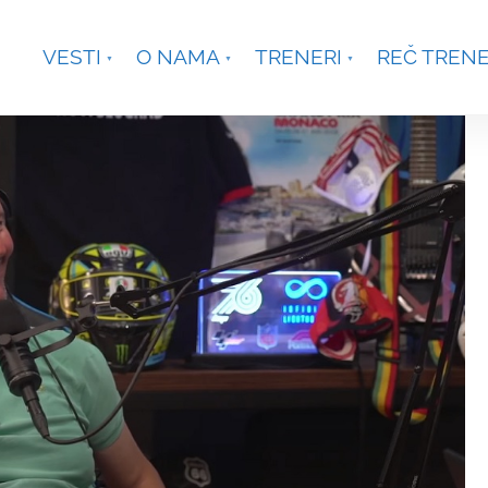
je, Smetanina 2, Beograd
+381 63 301431
waterpoloco
VESTI
O NAMA
TRENERI
REČ TREN