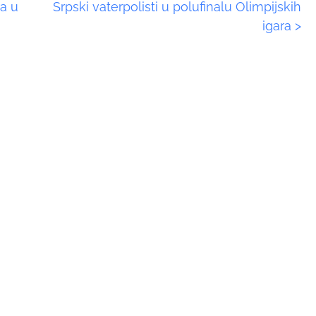
ra u
Srpski vaterpolisti u polufinalu Olimpijskih
igara
>