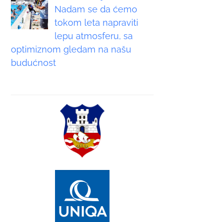
Nadam se da ćemo
tokom leta napraviti
lepu atmosferu, sa
optimiznom gledam na našu
budućnost