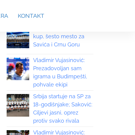
aches.srb@gmail.com
ERA
KONTAKT
Grčka osvojila Svetski
kup, šesto mesto za
Savića i Crnu Goru
Vladimir Vujasinović:
Prezadovoljan sam
igrama u Budimpešti,
pohvale ekipi
Srbija startuje na SP za
18-godišnjake; Saković:
Ciljevi jasni, oprez
protiv svako rivala
Vladimir Vujasinović: