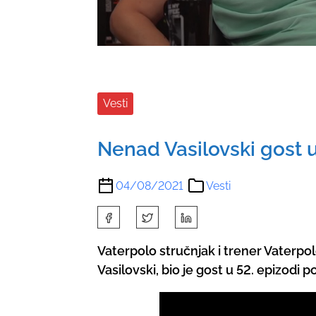
Vesti
Nenad Vasilovski gost
04/08/2021
Vesti
S
h
Vaterpolo stručnjak i trener Vaterp
a
Vasilovski, bio je gost u 52. epizodi
r
e
t