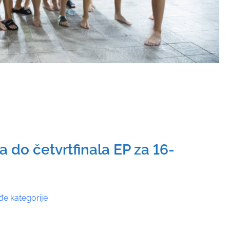
a do četvrtfinala EP za 16-
đe kategorije