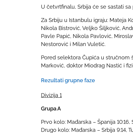
U četvrtfinalu, Srbija će se sastat
Za Srbiju u Istanbulu igraju: Mateja
Nikola Bistrović, Veljko Šiljković, And
Pavle Papić, Nikola Pavlović, Mirosl
Nestorović i Milan Vuletić.
Pored selektora Čupića u stručnom št
Marković, doktor Miodrag Nastić i fiz
Rezultati grupne faze
Divizija 1
Grupa A
Prvo kolo: Mađarska – Španija 10:16, S
Drugo kolo: Mađarska – Srbija 9:14, Tu