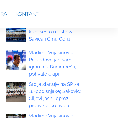
aches.srb@gmail.com
ERA
KONTAKT
Grčka osvojila Svetski
kup, šesto mesto za
Savića i Crnu Goru
Vladimir Vujasinović:
Prezadovoljan sam
igrama u Budimpešti,
pohvale ekipi
Srbija startuje na SP za
18-godišnjake; Saković:
Ciljevi jasni, oprez
protiv svako rivala
Vladimir Vujasinović: