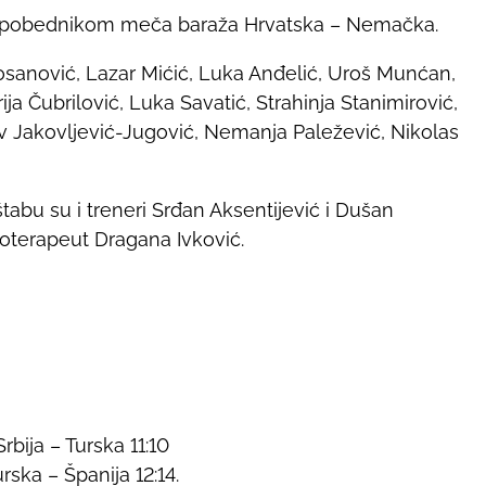
i sa pobednikom meča baraža Hrvatska – Nemačka.
 Kosanović, Lazar Mićić, Luka Anđelić, Uroš Munćan,
rija Čubrilović, Luka Savatić, Strahinja Stanimirović,
av Jakovljević-Jugović, Nemanja Paležević, Nikolas
abu su i treneri Srđan Aksentijević i Dušan
ioterapeut Dragana Ivković.
rbija – Turska 11:10
rska – Španija 12:14.