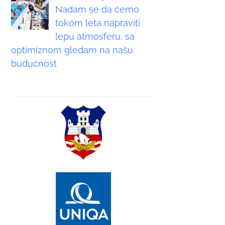
Nadam se da ćemo
tokom leta napraviti
lepu atmosferu, sa
optimiznom gledam na našu
budućnost