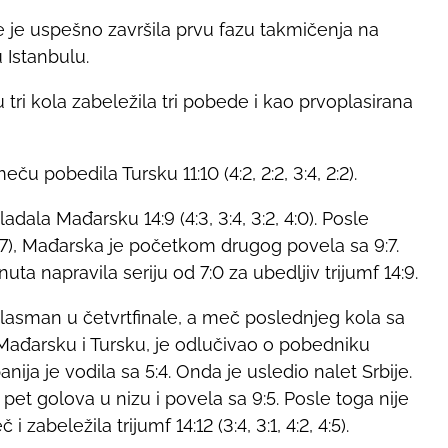
e je uspešno završila prvu fazu takmičenja na
 Istanbulu.
u tri kola zabeležila tri pobede i kao prvoplasirana
u pobedila Tursku 11:10 (4:2, 2:2, 3:4, 2:2).
dala Mađarsku 14:9 (4:3, 3:4, 3:2, 4:0). Posle
7), Mađarska je početkom drugog povela sa 9:7.
uta napravila seriju od 7:0 za ubedljiv trijumf 14:9.
plasman u četvrtfinale, a meč poslednjeg kola sa
Mađarsku i Tursku, je odlučivao o pobedniku
ija je vodila sa 5:4. Onda je usledio nalet Srbije.
 pet golova u nizu i povela sa 9:5. Posle toga nije
zabeležila trijumf 14:12 (3:4, 3:1, 4:2, 4:5).