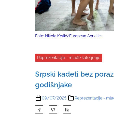
Foto: Nikola Krstić/European Aquatics
Reprezentacije - mlađe kategorije
Srpski kadeti bez poraz
godišnjake
09/07/2025
Reprezentacije - mla
S