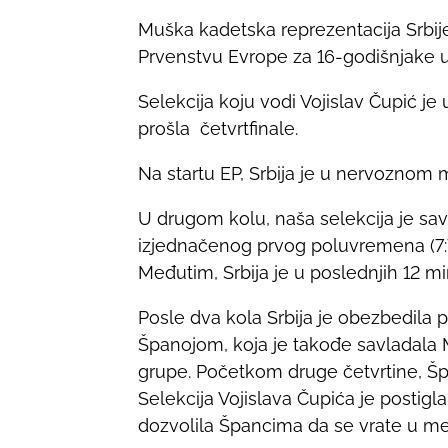
h
Muška kadetska reprezentacija Srbij
a
Prvenstvu Evrope za 16-godišnjake u
r
e
Selekcija koju vodi Vojislav Čupić je 
t
prošla četvrtfinale.
h
i
Na startu EP, Srbija je u nervoznom meč
s
U drugom kolu, naša selekcija je savla
p
izjednačenog prvog poluvremena (7:
o
Međutim, Srbija je u poslednjih 12 min
s
t
Posle dva kola Srbija je obezbedila 
o
Španojom, koja je takođe savladala 
n
grupe. Početkom druge četvrtine, Špan
:
Selekcija Vojislava Čupića je postigla
dozvolila Špancima da se vrate u meč i 