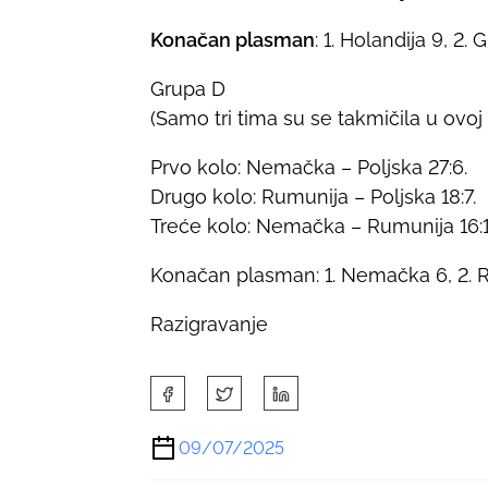
Konačan plasman
: 1. Holandija 9, 2. 
Grupa D
(Samo tri tima su se takmičila u ovoj 
Prvo kolo: Nemačka – Poljska 27:6.
Drugo kolo: Rumunija – Poljska 18:7.
Treće kolo: Nemačka – Rumunija 16:1
Konačan plasman: 1. Nemačka 6, 2. Ru
Razigravanje
S
h
a
09/07/2025
r