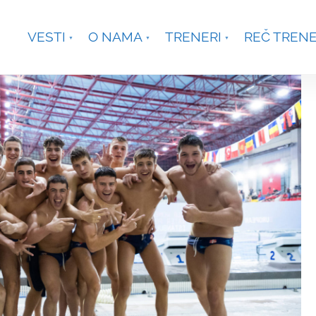
je, Smetanina 2, Beograd
+381 63 301431
waterpoloco
VESTI
O NAMA
TRENERI
REČ TREN